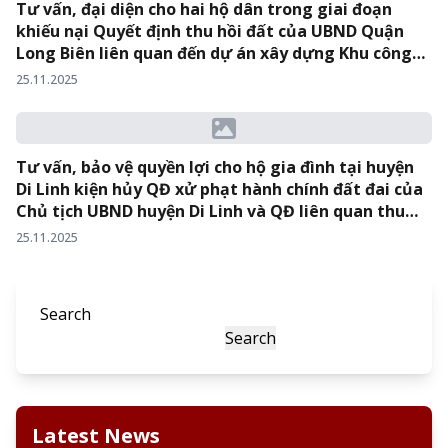
Tư vấn, đại diện cho hai hộ dân trong giai đoạn
khiếu nại Quyết định thu hồi đất của UBND Quận
Long Biên liên quan đến dự án xây dựng Khu công
viên Công nghệ Phần mềm Hà Nội tại TAND Quận
25.11.2025
Long Biên.
Tư vấn, bảo vệ quyền lợi cho hộ gia đình tại huyện
Di Linh kiện hủy QĐ xử phạt hành chính đất đai của
Chủ tịch UBND huyện Di Linh và QĐ liên quan thu
hồi đất trái luật tại Bến xe Di Linh – Tỉnh Lâm Đồng.
25.11.2025
Search
Search
Latest News