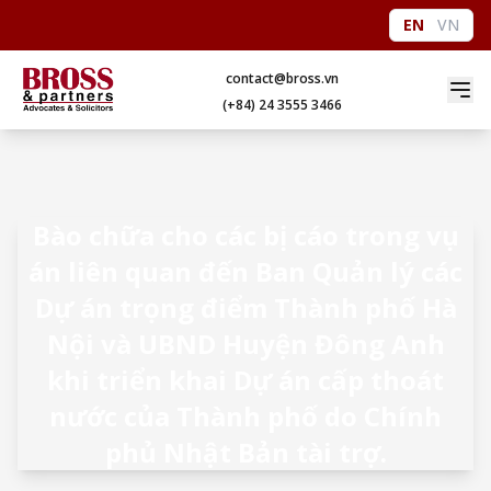
EN
VN
contact@bross.vn
(+84) 24 3555 3466
Bào chữa cho các bị cáo trong vụ
án liên quan đến Ban Quản lý các
Dự án trọng điểm Thành phố Hà
Nội và UBND Huyện Đông Anh
khi triển khai Dự án cấp thoát
nước của Thành phố do Chính
phủ Nhật Bản tài trợ.