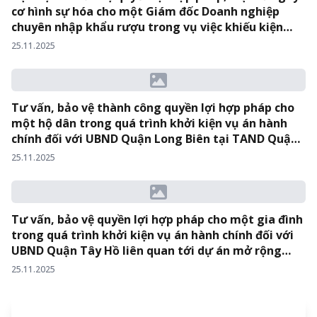
cơ hình sự hóa cho một Giám đốc Doanh nghiệp
chuyên nhập khẩu rượu trong vụ việc khiếu kiện
Quyết định hành chính của Cục Điều tra Chống buôn
25.11.2025
lậu – Tổng Cục Hải Quan về việc thu giữ hàng hóa.
Tư vấn, bảo vệ thành công quyền lợi hợp pháp cho
một hộ dân trong quá trình khởi kiện vụ án hành
chính đối với UBND Quận Long Biên tại TAND Quận
Long Biên.
25.11.2025
Tư vấn, bảo vệ quyền lợi hợp pháp cho một gia đình
trong quá trình khởi kiện vụ án hành chính đối với
UBND Quận Tây Hồ liên quan tới dự án mở rộng
Đường Văn Cao – Hồ Tây tại TAND Quận Tây Hồ.
25.11.2025