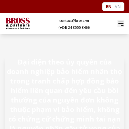
EN
VN
contact@bross.vn
(+84) 24 3555 3466
Đại diện theo ủy quyền của
doanh nghiệp bảo hiểm nhân thọ
trong tranh chấp hợp đồng bảo
hiểm liên quan đến yêu cầu bồi
thường của nguyên đơn không
thuộc phạm vi bảo hiểm, không
có chứng cứ chứng minh tai nạn
là nguyên nhân gây tử vong của