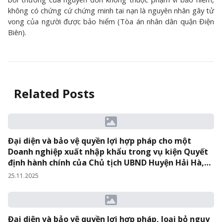
không có chứng cứ chứng minh tai nạn là nguyên nhân gây tử
vong của người được bảo hiểm (Tòa án nhân dân quận Điện
Biên).
Related Posts
Đại diện và bảo vệ quyền lợi hợp pháp cho một
Doanh nghiệp xuất nhập khẩu trong vụ kiện Quyết
định hành chính của Chủ tịch UBND Huyện Hải Hà,
Tỉnh Quảng Ninh và vụ kiện Quyết định hành chính
25.11.2025
của Tổng Cục Hải Quan.
Đại diện và bảo vệ quyền lợi hợp pháp, loại bỏ nguy