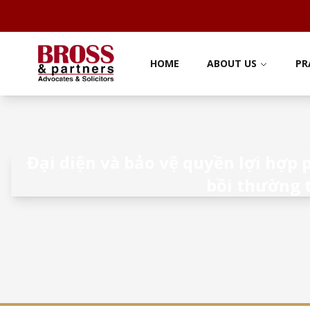
HOME
ABOUT US
PR
Đại diện và bảo vệ quyền lợi hợp
bồi thường t