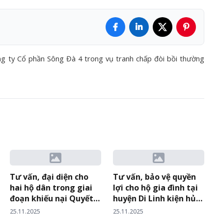
ng ty Cổ phần Sông Đà 4 trong vụ tranh chấp đòi bồi thường
Tư vấn, đại diện cho
Tư vấn, bảo vệ quyền
hai hộ dân trong giai
lợi cho hộ gia đình tại
đoạn khiếu nại Quyết
huyện Di Linh kiện hủy
định thu hồi đất của
QĐ xử phạt hành chính
25.11.2025
25.11.2025