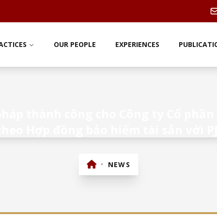
ACTICES
OUR PEOPLE
EXPERIENCES
PUBLICATI
 pháp thành công cho Công ty Cổ phần 
heo Hợp đồng bảo hiểm tài sản với PJ
•
NEWS