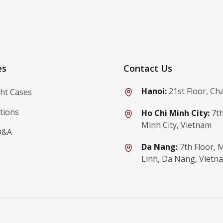
ibe
es
Contact Us
Hanoi:
21st Floor, Ch
ght Cases
tions
Ho Chi Minh City:
7th
Minh City, Vietnam
Q&A
Da Nang:
7th Floor,
Linh, Da Nang, Vietn