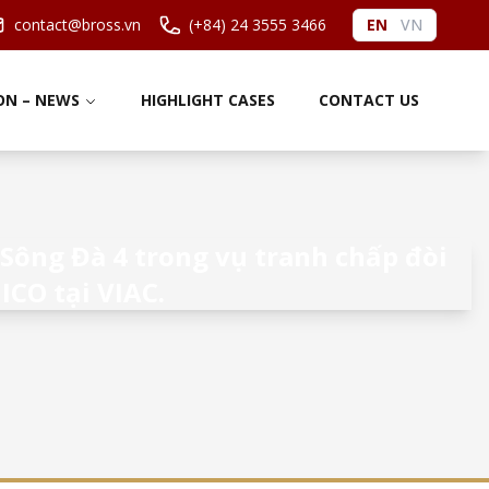
contact@bross.vn
(+84) 24 3555 3466
EN
VN
ON – NEWS
HIGHLIGHT CASES
CONTACT US
Sông Đà 4 trong vụ tranh chấp đòi
ICO tại VIAC.