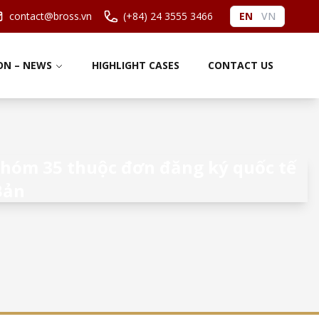
contact@bross.vn
(+84) 24 3555 3466
EN
VN
ON – NEWS
HIGHLIGHT CASES
CONTACT US
 nhóm 35 thuộc đơn đăng ký quốc tế
Bản