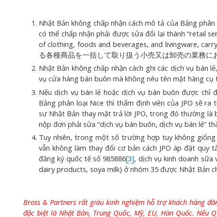
Nhật Bản không chấp nhận cách mô tả của Bảng phân lo
có thể chấp nhận phải được sửa đổi lại thành “retail ser
of clothing, foods and beverages, and livingw
る各種商品を一括して取り扱う小売又は卸売の業務にお
Nhật Bản không chấp nhận cách ghi các dịch vụ bán lẻ,
vụ cửa hàng bán buôn mà không nêu tên mặt hàng cụ 
Nếu dịch vụ bán lẻ hoặc dịch vụ bán buôn được chỉ đ
Bảng phân loại Nice thì thẩm định viên của JPO sẽ ra
sư Nhật Bản thay mặt trả lời JPO, trong đó thường là b
nộp đơn phải sửa “dịch vụ bán buôn, dịch vụ bán lẻ” th
Tuy nhiên, trong một số trường hợp tuy không giống 
vẫn không làm thay đổi cơ bản cách JPO áp đặt quy tắ
đăng ký quốc tế số 985886
[3]
, dịch vụ kinh doanh sữa 
dairy products, soya milk) ở nhóm 35 được Nhật Bản c
Bross & Partners
rất giàu kinh nghiệm hỗ trợ khách hàng đă
đặc biệt là Nhật Bản, Trung Quốc, Mỹ, EU, Hàn Quốc. Nếu Qu