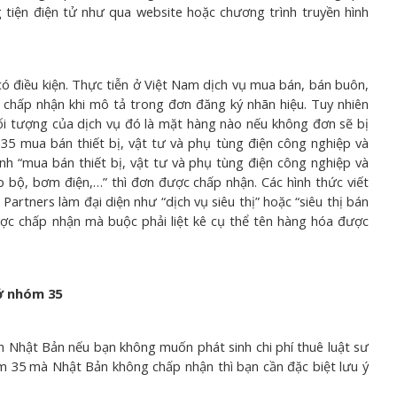
tiện điện tử như qua website hoặc chương trình truyền hình
 điều kiện. Thực tiễn ở Việt Nam dịch vụ mua bán, bán buôn,
c chấp nhận khi mô tả trong đơn đăng ký nhãn hiệu. Tuy nhiên
đối tượng của dịch vụ đó là mặt hàng nào nếu không đơn sẽ bị
 35 mua bán thiết bị, vật tư và phụ tùng điện công nghiệp và
h “mua bán thiết bị, vật tư và phụ tùng điện công nghiệp và
ợp bộ, bơm điện,…” thì đơn được chấp nhận. Các hình thức viết
rtners làm đại diện như “dịch vụ siêu thị” hoặc “siêu thị bán
ược chấp nhận mà buộc phải liệt kê cụ thể tên hàng hóa được
 ở nhóm 35
h Nhật Bản nếu bạn không muốn phát sinh chi phí thuê luật sư
 35 mà Nhật Bản không chấp nhận thì bạn cần đặc biệt lưu ý