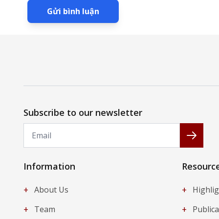
Gửi bình luận
Subscribe to our newsletter
Email
Subscr
Information
Resourc
+
+
About Us
Highli
+
+
Team
Publica