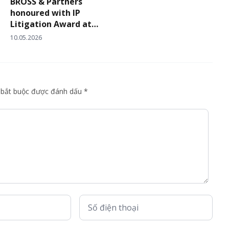
BROSS & Partners
10/2026/TT-BKHCN
honoured with IP
Litigation Award at
Asia Business Law
10.05.2026
Journal’s Vietnam Law
Firm Awards 2026
g bắt buộc được đánh dấu *
Số điện thoại