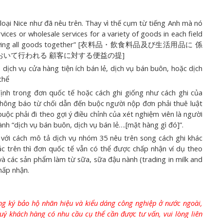
ại Nice như đã nêu trên. Thay vì thế cụm từ tiếng Anh mà nó
vices or wholesale services for a variety of goods in each field
are, carrying all goods together” [衣料品・飲食料品及び生活用品に 係
いて行われる 顧客に対する便益の提]
 dịch vụ cửa hàng tiện ích bán lẻ, dịch vụ bán buôn, hoặc dịch
thể
ịnh trong đơn quốc tế hoặc cách ghi giống như cách ghi của
 thông báo từ chối dẫn đến buộc người nộp đơn phải thuê luật
uộc phải đi theo gợi ý điều chỉnh của xét nghiệm viên là người
ành “dịch vụ bán buôn, dịch vụ bán lẻ….[mặt hàng gì đó]”.
với cách mô tả dịch vụ nhóm 35 nêu trên song cách ghi khác
c trên thì đơn quốc tế vẫn có thể được chấp nhận ví dụ theo
và các sản phẩm làm từ sữa, sữa đậu nành (trading in milk and
hấp nhận.
ng ký bảo hộ nhãn hiệu và kiểu dáng công nghiệp ở nước ngoài,
ý khách hàng có nhu cầu cụ thể cần được tư vấn, vui lòng liên