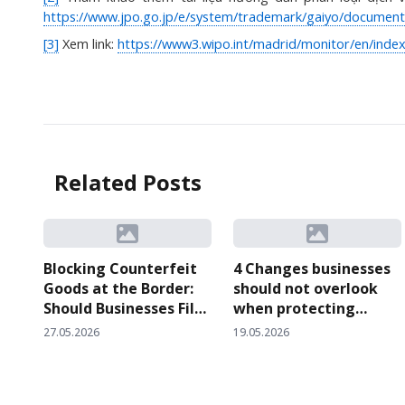
https://www.jpo.go.jp/e/system/trademark/gaiyo/document/
[3]
Xem link:
https://www3.wipo.int/madrid/monitor/en/index
Related Posts
Blocking Counterfeit
4 Changes businesses
Goods at the Border:
should not overlook
Should Businesses File
when protecting
a Customs
intellectual property
27.05.2026
19.05.2026
Surveillance Request
rights at customs
or Request Temporary
checkpoints after
Suspension of
Circular 06/2026