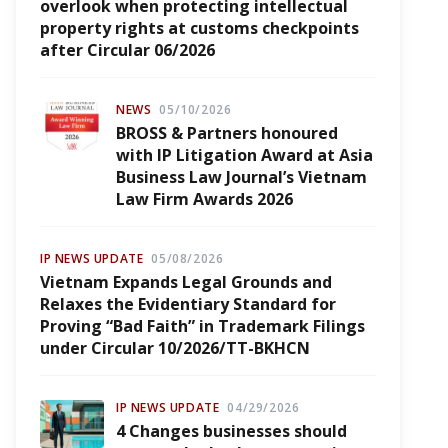
overlook when protecting intellectual
property rights at customs checkpoints
after Circular 06/2026
NEWS
05/10/2026
BROSS & Partners honoured
with IP Litigation Award at Asia
Business Law Journal’s Vietnam
Law Firm Awards 2026
IP NEWS UPDATE
05/08/2026
Vietnam Expands Legal Grounds and
Relaxes the Evidentiary Standard for
Proving “Bad Faith” in Trademark Filings
under Circular 10/2026/TT-BKHCN
IP NEWS UPDATE
04/29/2026
4 Changes businesses should