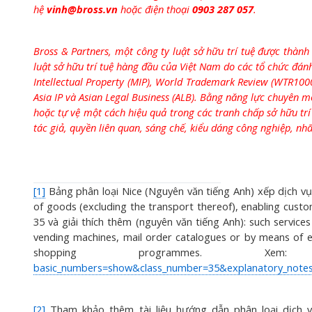
hệ
vinh@bross.vn
hoặc điện thoại
0903 287 057
.
Bross & Partners, một công ty luật sở hữu trí tuệ được thàn
luật sở hữu trí tuệ hàng đầu của Việt Nam do các tổ chức đá
Intellectual Property (MIP), World Trademark Review (WTR1000)
Asia IP và Asian Legal Business (ALB). Bằng năng lực chuyên m
hoặc tự vệ một cách hiệu quả trong các tranh chấp sở hữu tr
tác giả, quyền liên quan, sáng chế, kiểu dáng công nghiệp, nhã
[1]
Bảng phân loại Nice (Nguyên văn tiếng Anh) xếp dịch vụ “
of goods (excluding the transport thereof), enabling cus
35 và giải thích thêm (nguyên văn tiếng Anh): such service
vending machines, mail order catalogues or by means of el
shopping programmes. X
basic_numbers=show&class_number=35&explanatory_not
[2]
Tham khảo thêm tài liệu hướng dẫn phân loại dịch v