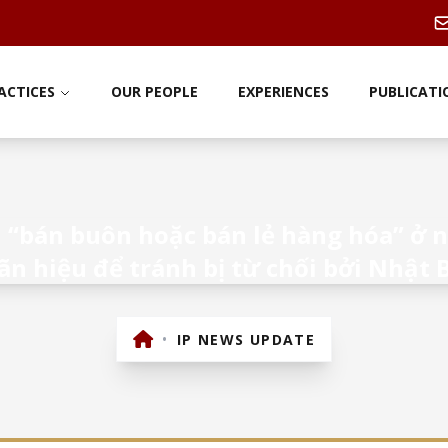
ACTICES
OUR PEOPLE
EXPERIENCES
PUBLICATI
vụ “bán buôn hoặc bán lẻ hàng hóa” ở
ãn hiệu để tránh bị từ chối bởi Nhật 
•
IP NEWS UPDATE