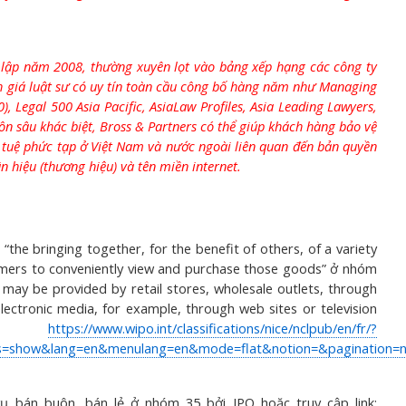
h lập năm 2008, thường xuyên lọt vào bảng xếp hạng các công ty
nh giá luật sư có uy tín toàn cầu công bố hàng năm như Managing
, Legal 500 Asia Pacific, AsiaLaw Profiles, Asia Leading Lawyers,
ôn sâu khác biệt, Bross & Partners có thể giúp khách hàng bảo vệ
í tuệ phức tạp ở Việt Nam và nước ngoài liên quan đến bản quyền
n hiệu (thương hiệu) và tên miền internet.
the bringing together, for the benefit of others, of a variety
tomers to conveniently view and purchase those goods” ở nhóm
s may be provided by retail stores, wholesale outlets, through
ectronic media, for example, through web sites or television
em:
https://www.wipo.int/classifications/nice/nclpub/en/fr/?
es=show&lang=en&menulang=en&mode=flat&notion=&pagination=n
ụ bán buôn, bán lẻ ở nhóm 35 bởi JPO hoặc truy cập link: