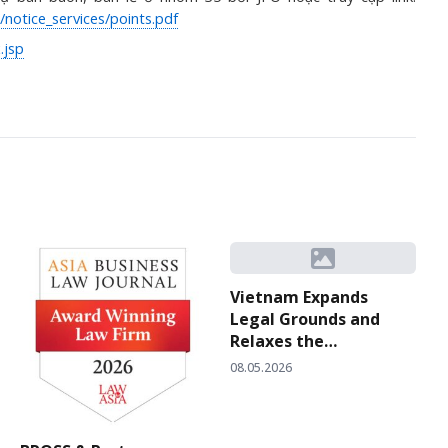
notice_services/points.pdf
.jsp
Vietnam Expands
Legal Grounds and
Relaxes the
Evidentiary Standard
08.05.2026
for Proving “Bad Faith”
in Trademark Filings
under Circular