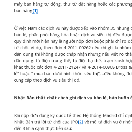
máy bán hàng tự động, thư từ đặt hàng hoặc các phương 
bán hàng
[1]
.
Ở Việt Nam các dịch vụ này được xếp vào nhóm 35 nhưng có
bán lẻ, phân phối hàng hóa hoặc dịch vụ siêu thị đều đượ
quy định mới hiện này là người nộp đơn buộc phải chỉ rõ 
từ chối. Ví dụ, theo đơn 4-2011-00262 nếu chi ghi là nhóm
dân dụng thì không được chấp nhận nhưng nếu viết rõ thàn
dân dụng: tủ điện trung thế, tủ điện hạ thế, trạm kiosk h
khác thuộc các đơn 4-2011-21247 và 4-2014-00908 Bross & Pa
lẻ” hoặc “ mua bán dưới hình thức siêu thị”,…đều không đ
cung cấp theo dịch vụ siêu thị đó.
Nhật Bản thắt chặt cách ghi dịch vụ bán lẻ, bán buôn
Khi nộp đơn đăng ký quốc tế theo Hệ thống Madrid chỉ địn
Nhật Bản trả lời từ chối của JPO
[2]
về mô tả dịch vụ ở nhóm
đến 3 khía cạnh thực tiễn sau: