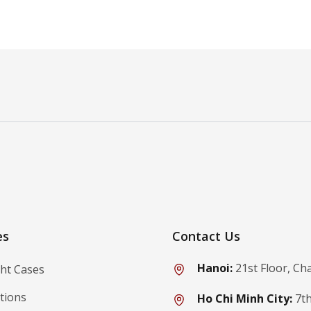
ibe
es
Contact Us
Hanoi:
21st Floor, Ch
ght Cases
tions
Ho Chi Minh City:
7th