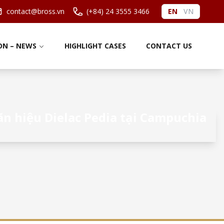
contact@bross.vn
(+84) 24 3555 3466
EN
VN
ON – NEWS
HIGHLIGHT CASES
CONTACT US
ãn hiệu Dielac Pedia tại Campuchia