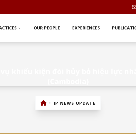
ACTICES
OUR PEOPLE
EXPERIENCES
PUBLICATI
vụ khiếu kiện đòi hủy bỏ hiệu lực nh
(Cambodia)
•
IP NEWS UPDATE