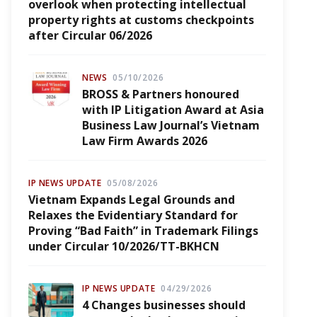
overlook when protecting intellectual
property rights at customs checkpoints
after Circular 06/2026
NEWS
05/10/2026
BROSS & Partners honoured
with IP Litigation Award at Asia
Business Law Journal’s Vietnam
Law Firm Awards 2026
IP NEWS UPDATE
05/08/2026
Vietnam Expands Legal Grounds and
Relaxes the Evidentiary Standard for
Proving “Bad Faith” in Trademark Filings
under Circular 10/2026/TT-BKHCN
IP NEWS UPDATE
04/29/2026
4 Changes businesses should