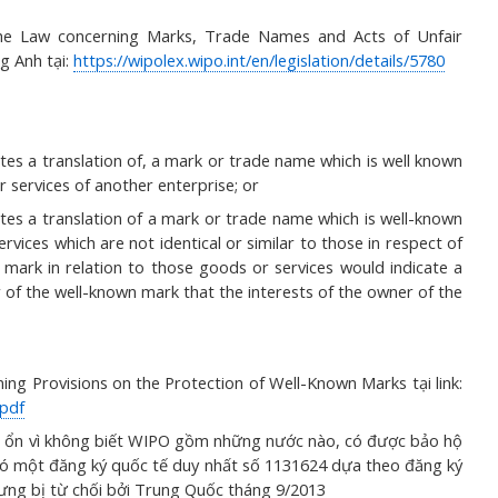
the Law concerning Marks, Trade Names and Acts of Unfair
g Anh tại:
https://wipolex.wipo.int/en/legislation/details/5780
titutes a translation of, a mark or trade name which is well known
 services of another enterprise; or
stitutes a translation of a mark or trade name which is well-known
ices which are not identical or similar to those in respect of
e mark in relation to those goods or services would indicate a
of the well-known mark that the interests of the owner of the
g Provisions on the Protection of Well-Known Marks tại link:
.pdf
g ổn vì không biết WIPO gồm những nước nào, có được bảo hộ
ỉ có một đăng ký quốc tế duy nhất số 1131624 dựa theo đăng ký
ưng bị từ chối bởi Trung Quốc tháng 9/2013