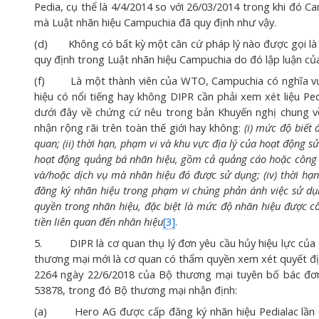
Pedia, cụ thể là 4/4/2014 so với 26/03/2014 trong khi đó 
mà Luật nhãn hiệu Campuchia đã quy định như vậy.
(d) Không có bất kỳ một căn cứ pháp lý nào được gọi l
quy định trong Luật nhãn hiệu Campuchia do đó lập luận của
(f) Là một thành viên của WTO, Campuchia có nghĩa vụ b
hiệu có nổi tiếng hay không DIPR cần phải xem xét liệu Pe
dưới đây về chứng cứ nêu trong bản Khuyến nghị chung 
nhận rộng rãi trên toàn thế giới hay không:
(i)
mức độ biết 
quan; (ii) thời hạn, phạm vi và khu vực địa lý của hoạt động sử
hoạt động quảng bá nhãn hiệu, gồm cả quảng cáo hoặc công kh
và/hoặc dịch vụ mà nhãn hiệu đó được sử dụng; (iv) thời hạ
đăng ký nhãn hiệu trong phạm vi chúng phản ánh việc sử dụn
quyền trong nhãn hiệu, đặc biệt là mức độ nhãn hiệu được cô
tiền liên quan đến nhãn hiệu
[3]
.
5. DIPR là cơ quan thụ lý đơn yêu cầu hủy hiệu lực của 
thương mại mới là cơ quan có thẩm quyền xem xét quyết địn
2264 ngày 22/6/2018 của Bộ thương mại tuyên bố bác đơn 
53878, trong đó Bộ thương mại nhận định:
(a) Hero AG được cấp đăng ký nhãn hiệu Pedialac lần đ