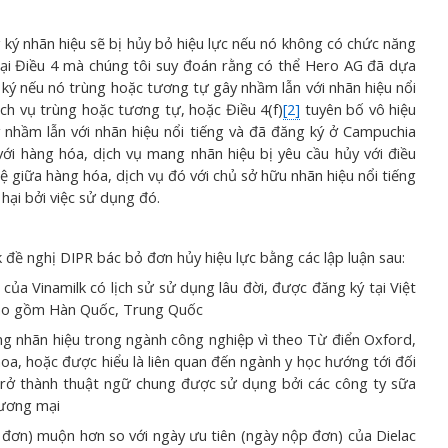
nhãn hiệu sẽ bị hủy bỏ hiệu lực nếu nó không có chức năng
tại Điều 4 mà chúng tôi suy đoán rằng có thể Hero AG đã dựa
ký nếu nó trùng hoặc tương tự gây nhầm lẫn với nhãn hiệu nổi
ịch vụ trùng hoặc tương tự, hoặc Điều 4(f)
[2]
tuyên bố vô hiệu
 nhầm lẫn với nhãn hiệu nổi tiếng và đã đăng ký ở Campuchia
ới hàng hóa, dịch vụ mang nhãn hiệu bị yêu cầu hủy với điều
hệ giữa hàng hóa, dịch vụ đó với chủ sở hữu nhãn hiệu nổi tiếng
 hại bởi việc sử dụng đó.
ề nghị DIPR bác bỏ đơn hủy hiệu lực bằng các lập luận sau:
a Vinamilk có lịch sử sử dụng lâu đời, được đăng ký tại Việt
 bao gồm Hàn Quốc, Trung Quốc
 nhãn hiệu trong ngành công nghiệp vì theo Từ điển Oxford,
khoa, hoặc được hiểu là liên quan đến ngành y học hướng tới đối
trở thành thuật ngữ chung được sử dụng bởi các công ty sữa
hương mại
ơn) muộn hơn so với ngày ưu tiên (ngày nộp đơn) của Dielac