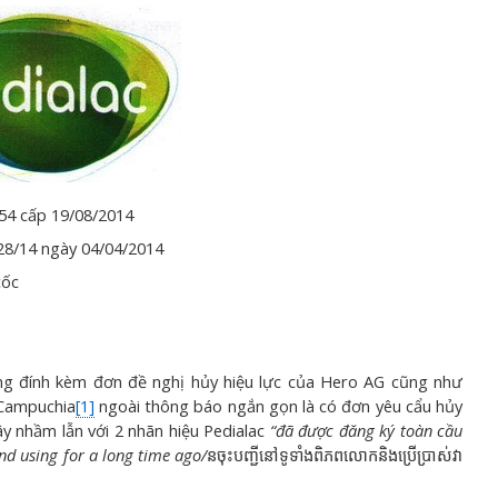
54 cấp 19/08/2014
28/14 ngày 04/04/2014
cốc
 đính kèm đơn đề nghị hủy hiệu lực của Hero AG cũng như
 Campuchia
[1]
ngoài thông báo ngắn gọn là có đơn yêu cẩu hủy
ây nhầm lẫn với 2 nhãn hiệu Pedialac
“đã được đăng ký toàn cầu
nd using for a long time ago/
នចុះបញ្ជីនៅទូទាំងពិភពលោកនិងប្រើប្រាស់វា