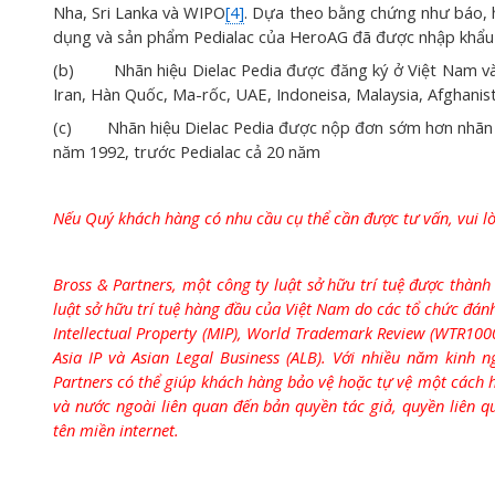
Nha, Sri Lanka và WIPO
[4]
. Dựa theo bằng chứng như báo, 
dụng và sản phẩm Pedialac của HeroAG đã được nhập khẩ
(b) Nhãn hiệu Dielac Pedia được đăng ký ở Việt Nam và
Iran, Hàn Quốc, Ma-rốc, UAE, Indoneisa, Malaysia, Afghani
(c) Nhãn hiệu Dielac Pedia được nộp đơn sớm hơn nhãn hi
năm 1992, trước Pedialac cả 20 năm
Nếu Quý khách hàng có nhu cầu cụ thể cần được tư vấn, vui l
Bross & Partners, một công ty luật sở hữu trí tuệ được thàn
luật sở hữu trí tuệ hàng đầu của Việt Nam do các tổ chức đá
Intellectual Property (MIP), World Trademark Review (WTR1000)
Asia IP và Asian Legal Business (ALB). Với nhiều năm kinh
Partners có thể giúp khách hàng bảo vệ hoặc tự vệ một cách h
và nước ngoài liên quan đến bản quyền tác giả, quyền liên q
tên miền internet.