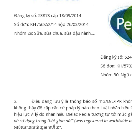
Đăng ký số: 53878 cấp 18/09/2014
Số đơn: KH /56852/14 nộp 26/03/2014
Nhóm 29: Sữa, sữa chua, sữa đậu nành,…
Đăng ký số: 524
Số đơn: KH/570
Nhóm 30: Ngũ 
2. Điều đáng lưu ý là thông báo số 413/B/L/IPR không
không thấy đề cập căn cứ pháp lý nào theo Luật nhãn hiệu
hiệu lực vì lý do nhãn hiệu Dielac Pedia tương tự tới mức g
và sử dụng trong thời gian dài”
(
was registered in worldwide a
អស់រយៈពេលជាយូរមកហើយ”.