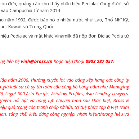
hóa đơn, quảng cáo cho thấy nhãn hiệu Pedialac đang được sử
u vào Campuchia từ năm 2014
o năm 1992, được bảo hộ ở nhiều nước như Lào, Thổ Nhĩ Kỹ,
stan, Kuwait và Trung Quốc
ệu Pedialac và mặt khác Vinamilk đã nộp đơn Dielac Pedia từ
òng liên hệ
vinh@bross.vn
hoặc điện thoại
0903 287 057
.
h lập năm 2008, thường xuyên lọt vào bảng xếp hạng các công ty
nh giá luật sư có uy tín toàn cầu công bố hàng năm như Managing
, Legal 500 Asia Pacific, AsiaLaw Profiles, Asia Leading Lawyers,
 nghiệm nổi bật và năng lực chuyên môn sâu khác biệt, Bross &
iệu quả trong các tranh chấp sở hữu trí tuệ phức tạp ở Việt Nam
uan, sáng chế, kiểu dáng công nghiệp, nhãn hiệu/thương hiệu và