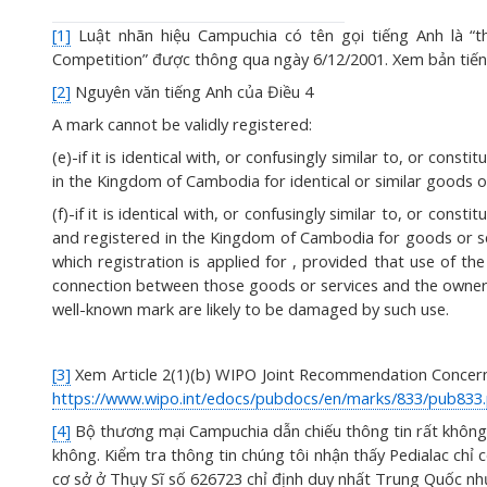
[1]
Luật nhãn hiệu Campuchia có tên gọi tiếng Anh là “
Competition” được thông qua ngày 6/12/2001. Xem bản tiến
[2]
Nguyên văn tiếng Anh của Điều 4
A mark cannot be validly registered:
(e)-if it is identical with, or confusingly similar to, or cons
in the Kingdom of Cambodia for identical or similar goods or
(f)-if it is identical with, or confusingly similar to, or con
and registered in the Kingdom of Cambodia for goods or serv
which registration is applied for , provided that use of th
connection between those goods or services and the owner 
well-known mark are likely to be damaged by such use.
[3]
Xem Article 2(1)(b) WIPO Joint Recommendation Concernin
https://www.wipo.int/edocs/pubdocs/en/marks/833/pub833
[4]
Bộ thương mại Campuchia dẫn chiếu thông tin rất khôn
không. Kiểm tra thông tin chúng tôi nhận thấy Pedialac ch
cơ sở ở Thụy Sĩ số 626723 chỉ định duy nhất Trung Quốc nh