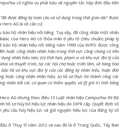
Campuchia có nghĩa vụ phải bảo vệ nguyên tắc nộp đơn đầu tiên
à
“đã được đăng ký toàn cầu và sử dụng trong thời gian dài”
được
 Hero AG là vô căn cứ.
ảo hộ nhãn hiệu nổi tiếng. Tuy vậy, để công nhận một nhãn
dialac của Hero AG có thỏa mãn 6 yếu tố (tiêu chuẩn) pháp lý
về bảo hộ nhãn hiệu nổi tiếng năm 1999 của WIPO được công
đến hoặc công nhận nhãn hiệu trong lĩnh vực công chúng có liên
 dụng nhãn hiệu nào; (iii) thời hạn, phạm vi và khu vực địa lý của
ai và thuyết trình, tại các hội chợ hoặc triển lãm, về hàng hóa
n bảo hộ và khu vực địa lý của các đăng ký nhãn hiệu, hoặc đơn
g hoặc công nhận nhãn hiệu; (v) hồ sơ thực thi thành công các
ng nhận bởi các cơ quan có thẩm quyền; và (f) giá trị tính bằng
Hero AG nhưng theo điều 13 Luật nhãn hiệu Campuchia thì Bộ
h hồ sơ hủy bỏ hiệu lực nhãn hiệu do DIPR cấp. Quyết định số
yêu cầu hủy hiệu lực và giữ nguyên hiệu lực của đăng ký số
ầu ở Thụy Sĩ năm 2012 và sau đó là ở Trung Quốc, Tây Ban