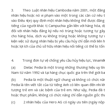
3. Theo Luật nhãn hiệu Cambodia năm 2001, một đăng ký 
nhãn hiệu hoặc nó vi phạm vào một trong các căn cứ nêu 
vào Điều 4(e) quy định một nhãn hiệu không thể được đăng 
tiếng của người khác tị Campuchia gắn liền với hàng hóa, d
đối với nhãn hiệu đăng ký nếu nó trùng hoặc tương tự gây
cho hàng hóa, dịch vụ không trùng hoặc không tương tự v
kiện việc sử dụng nhãn hiệu bị yêu cầu hủy chỉ dẫn mối liên 
hoặc lợi ích của chủ sở hữu nhãn hiệu nổi tiếng có thể bị tổn
4. Trong đơn tự vệ chống yêu cầu hủy hiệu lực, Vinamilk đ
(a) Dielac Pedia là một trong những thương hiệu uy tín củ
Nam từ năm 1992 và tại hàng chục quốc gia trên thế giới
(b) Pedia là một thuật ngữ chung và không có chức năng
Pedia là tên viết tắt của từ tiếng Anh có liên quan đến nhi 
tượng trẻ em và các bệnh của trẻ em. Như vậy, Pedia đã 
hoặc thực phẩm, không có chức năng chỉ dẫn nguồn gốc t
(c) 2 nhãn hiệu của Hero AG có ngày ưu tiên (ngày nộp đ