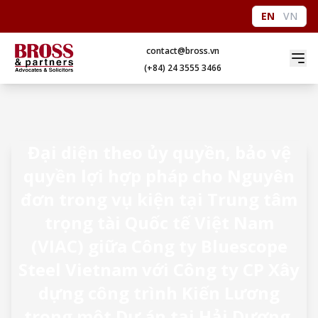
EN
VN
contact@bross.vn
(+84) 24 3555 3466
Đại diện theo ủy quyền, bảo vệ
quyền lợi hợp pháp cho Nguyên
đơn trong vụ kiện tại Trung tâm
trọng tài Quốc tế Việt Nam
(VIAC) giữa Công ty Bluescope
Steel Vietnam với Công ty CP Xây
dựng công trình Kiến Lương
trong một Dự án tại Hải Dương.