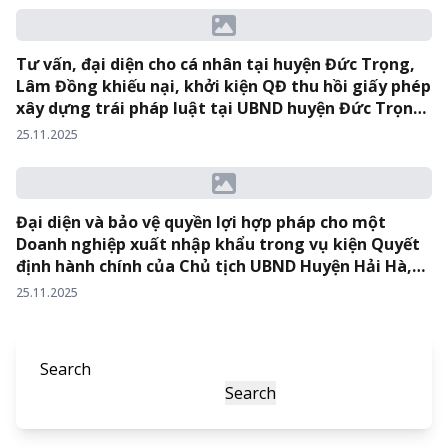
Tư vấn, đại diện cho cá nhân tại huyện Đức Trọng,
Lâm Đồng khiếu nại, khởi kiện QĐ thu hồi giấy phép
xây dựng trái pháp luật tại UBND huyện Đức Trọng,
UBND tỉnh Lâm Đồng và TAND tỉnh Lâm Đồng.
25.11.2025
Đại diện và bảo vệ quyền lợi hợp pháp cho một
Doanh nghiệp xuất nhập khẩu trong vụ kiện Quyết
định hành chính của Chủ tịch UBND Huyện Hải Hà,
Tỉnh Quảng Ninh và vụ kiện Quyết định hành chính
25.11.2025
của Tổng Cục Hải Quan.
Search
Search