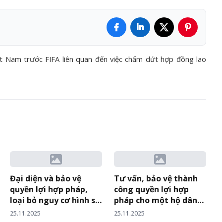
ệt Nam trước FIFA liên quan đến việc chấm dứt hợp đồng lao
Đại diện và bảo vệ
Tư vấn, bảo vệ thành
quyền lợi hợp pháp,
công quyền lợi hợp
loại bỏ nguy cơ hình sự
pháp cho một hộ dân
hóa cho một Giám đốc
trong quá trình khởi
25.11.2025
25.11.2025