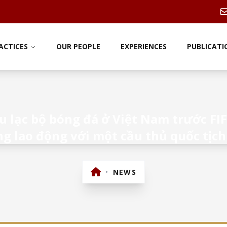
ACTICES
OUR PEOPLE
EXPERIENCES
PUBLICATI
u lạc bộ bóng đá ở Việt Nam trước FI
g lao động với một cầu thủ quốc tịch
•
NEWS