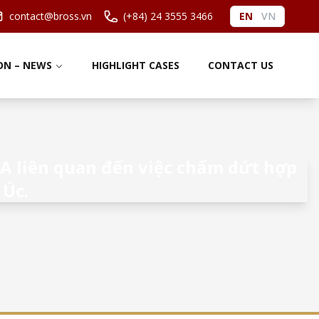
contact@bross.vn
(+84) 24 3555 3466
EN
VN
ON – NEWS
HIGHLIGHT CASES
CONTACT US
FA liên quan đến việc chấm dứt hợp
 Úc.