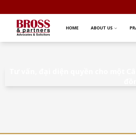
HOME
ABOUT US
PR
Tư vấn, đại diện quyền cho một Câ
đồn