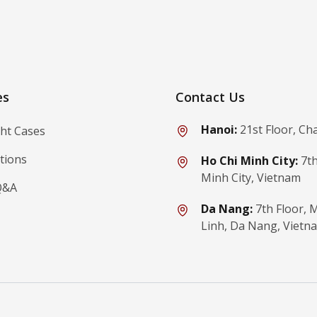
ibe
es
Contact Us
Hanoi:
21st Floor, Ch
ght Cases
tions
Ho Chi Minh City:
7th
Minh City, Vietnam
Q&A
Da Nang:
7th Floor,
Linh, Da Nang, Vietn