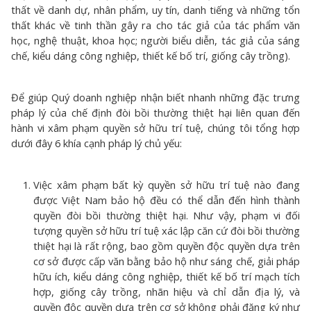
thất về danh dự, nhân phẩm, uy tín, danh tiếng và những tổn
thất khác về tinh thần gây ra cho tác giả của tác phẩm văn
học, nghệ thuật, khoa học; người biểu diễn, tác giả của sáng
chế, kiểu dáng công nghiệp, thiết kế bố trí, giống cây trồng).
Để giúp Quý doanh nghiệp nhận biết nhanh những đặc trưng
pháp lý của chế định đòi bồi thường thiệt hại liên quan đến
hành vi xâm phạm quyền sở hữu trí tuệ, chúng tôi tổng hợp
dưới đây 6 khía cạnh pháp lý chủ yếu:
Việc xâm phạm bất kỳ quyền sở hữu trí tuệ nào đang
được Việt Nam bảo hộ đều có thể dẫn đến hình thành
quyền đòi bồi thường thiệt hại. Như vậy, phạm vi đối
tượng quyền sở hữu trí tuệ xác lập căn cứ đòi bồi thường
thiệt hại là rất rộng, bao gồm quyền độc quyền dựa trên
cơ sở được cấp văn bằng bảo hộ như sáng chế, giải pháp
hữu ích, kiểu dáng công nghiệp, thiết kế bố trí mạch tích
hợp, giống cây trồng, nhãn hiệu và chỉ dẫn địa lý, và
quyền độc quyền dựa trên cơ sở không phải đăng ký như