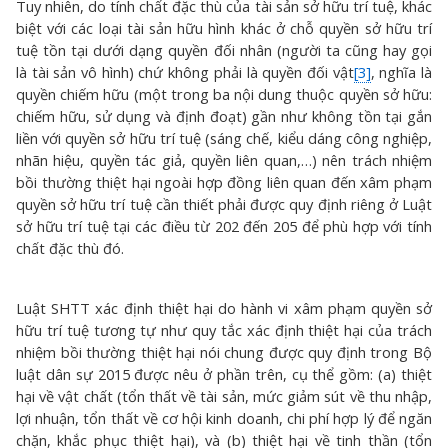
Tuy nhiên, do tính chất đặc thù của tài sản sở hữu trí tuệ, khác
biệt với các loại tài sản hữu hình khác ở chỗ quyền sở hữu trí
tuệ tồn tại dưới dạng quyền đối nhân (người ta cũng hay gọi
là tài sản vô hình) chứ không phải là quyền đối vật
[3]
, nghĩa là
quyền chiếm hữu (một trong ba nội dung thuộc quyền sở hữu:
chiếm hữu, sử dụng và định đoạt) gần như không tồn tại gắn
liền với quyền sở hữu trí tuệ (sáng chế, kiểu dáng công nghiệp,
nhãn hiệu, quyền tác giả, quyền liên quan,…) nên trách nhiệm
bồi thường thiệt hại ngoài hợp đồng liên quan đến xâm phạm
quyền sở hữu trí tuệ cần thiết phải được quy định riêng ở Luật
sở hữu trí tuệ tại các điều từ 202 đến 205 để phù hợp với tính
chất đặc thù đó.
Luật SHTT xác định thiệt hại do hành vi xâm phạm quyền sở
hữu trí tuệ tương tự như quy tắc xác định thiệt hại của trách
nhiệm bồi thường thiệt hại nói chung được quy định trong Bộ
luật dân sự 2015 được nêu ở phần trên, cụ thể gồm: (a) thiệt
hại về vật chất (tổn thất về tài sản, mức giảm sút về thu nhập,
lợi nhuận, tổn thất về cơ hội kinh doanh, chi phí hợp lý để ngăn
chặn, khắc phục thiệt hại), và (b) thiệt hại về tinh thần (tổn