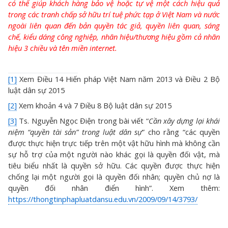
có thể giúp khách hàng bảo vệ hoặc tự vệ một cách hiệu quả
trong các tranh chấp sở hữu trí tuệ phức tạp ở Việt Nam và nước
ngoài liên quan đến bản quyền tác giả, quyền liên quan, sáng
chế, kiểu dáng công nghiệp, nhãn hiệu/thương hiệu gồm cả nhãn
hiệu 3 chiều và tên miền internet.
[1]
Xem Điều 14 Hiến pháp Việt Nam năm 2013 và Điều 2 Bộ
luật dân sự 2015
[2]
Xem khoản 4 và 7 Điều 8 Bộ luật dân sự 2015
[3]
Ts. Nguyễn Ngọc Điện trong bài viết “
Cần xây dựng lại khái
niệm “quyền tài sản” trong luật dân sự
” cho rằng “các quyền
được thực hiện trực tiếp trên một vật hữu hình mà không cần
sự hỗ trợ của một người nào khác gọi là quyền đối vật, mà
tiêu biểu nhất là quyền sở hữu. Các quyền được thực hiện
chống lại một người gọi là quyền đối nhân; quyền chủ nợ là
quyền đối nhân điển hình”. Xem thêm:
https://thongtinphapluatdansu.edu.vn/2009/09/14/3793/