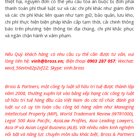
thiệt hại, nguyên đơn có thể yêu cầu tòa án buộc bị đơn phải
thanh toán phí thuê luật sư và các chi phí khác như giám định
và các chi phí khác liên quan như tạm giữ, bảo quản, lưu kho,
chi phí thực hiện biện pháp khẩn cấp tạm thời, cải chinh thông
báo trên phương tiện thông tin đại chúng, chi phí khắc phục
và ngăn chặn hành vi xâm phạm.
Nếu Quý khách hàng có nhu cầu cụ thể cần được tư vấn, vui
lòng liên hệ:
vinh@bross.vn;
điện thoại
0903 287 057
; Wechat:
wxid_56evtn82p2vf22; Skype: vinh.bross
Bross & Partners, một công ty luật sở hữu trí tuệ được thành lập
năm 2008, thường xuyên lọt vào bảng xếp hạng các công ty luật
sở hữu trí tuệ hàng đầu của Việt Nam do các tổ chức đánh giá
luật sư có uy tín toàn cầu công bố hàng năm như Managing
Intellectual Property (MIP), World Trademark Review (WTR1000),
Legal 500 Asia Pacific, AsiaLaw Profiles, Asia Leading Lawyers,
Asia IP và Asian Legal Business (ALB). Với nhiều năm kinh nghiệm
nổi bật và năng lực chuyên môn sâu khác biệt, Bross & Partners