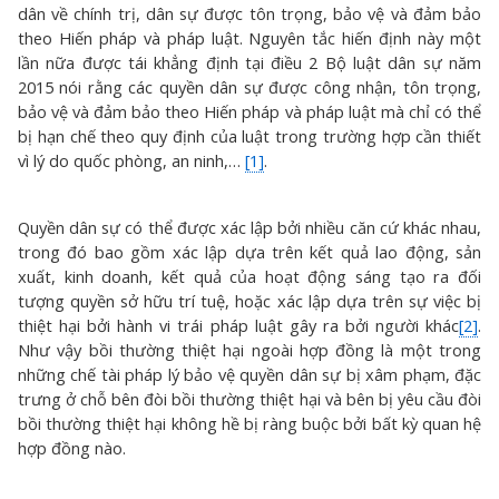
dân về chính trị, dân sự được tôn trọng, bảo vệ và đảm bảo
theo Hiến pháp và pháp luật. Nguyên tắc hiến định này một
lần nữa được tái khẳng định tại điều 2 Bộ luật dân sự năm
2015 nói rằng các quyền dân sự được công nhận, tôn trọng,
bảo vệ và đảm bảo theo Hiến pháp và pháp luật mà chỉ có thể
bị hạn chế theo quy định của luật trong trường hợp cần thiết
vì lý do quốc phòng, an ninh,…
[1]
.
Quyền dân sự có thể được xác lập bởi nhiều căn cứ khác nhau,
trong đó bao gồm xác lập dựa trên kết quả lao động, sản
xuất, kinh doanh, kết quả của hoạt động sáng tạo ra đối
tượng quyền sở hữu trí tuệ, hoặc xác lập dựa trên sự việc bị
thiệt hại bởi hành vi trái pháp luật gây ra bởi người khác
[2]
.
Như vậy bồi thường thiệt hại ngoài hợp đồng là một trong
những chế tài pháp lý bảo vệ quyền dân sự bị xâm phạm, đặc
trưng ở chỗ bên đòi bồi thường thiệt hại và bên bị yêu cầu đòi
bồi thường thiệt hại không hề bị ràng buộc bởi bất kỳ quan hệ
hợp đồng nào.