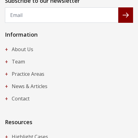
Subscribe to our newsletter
Email
Subs
Information
+
About Us
+
Team
+
Practice Areas
+
News & Articles
+
Contact
Resources
+
Highlight Cases