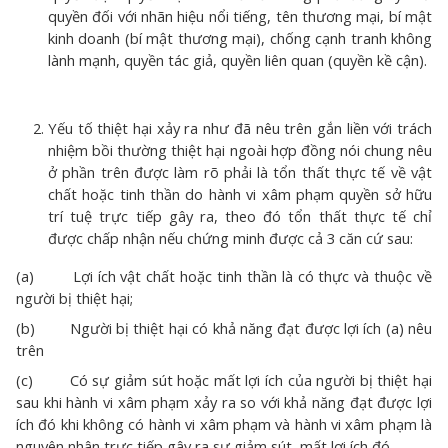
quyền đối với nhãn hiệu nổi tiếng, tên thương mại, bí mật
kinh doanh (bí mật thương mại), chống cạnh tranh không
lành mạnh, quyền tác giả, quyền liên quan (quyền kề cận).
Yếu tố thiệt hại xảy ra như đã nêu trên gắn liền với trách
nhiệm bồi thường thiệt hại ngoài hợp đồng nói chung nêu
ở phần trên được làm rõ phải là tổn thất thực tế về vật
chất hoặc tinh thần do hành vi xâm phạm quyền sở hữu
trí tuệ trực tiếp gây ra, theo đó tổn thất thực tế chỉ
được chấp nhận nếu chứng minh được cả 3 căn cứ sau:
(a) Lợi ích vật chất hoặc tinh thần là có thực và thuộc về
người bị thiệt hại;
(b) Người bị thiệt hại có khả năng đạt được lợi ích (a) nêu
trên
(c) Có sự giảm sút hoặc mất lợi ích của người bị thiệt hại
sau khi hành vi xâm phạm xảy ra so với khả năng đạt được lợi
ích đó khi không có hành vi xâm phạm và hành vi xâm phạm là
nguyên nhân trực tiếp gây ra sự giảm sút, mất lợi ích đó.