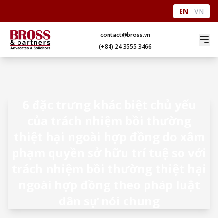
EN
VN
contact@bross.vn
(+84) 24 3555 3466
6 đặc trưng khác biệt chủ yếu
của trách nhiệm bồi thường
thiệt hại ngoài hợp đồng do xâm
phạm quyền sở hữu trí tuệ so với
trách nhiệm bồi thường thiệt hại
ngoài hợp đồng theo pháp luật
dân sự nói chung