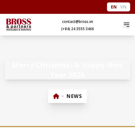
EN
VN
contact@bross.vn
(+84) 24 3555 3466
Merry Chrismast & Happy New
Year 2026
•
NEWS