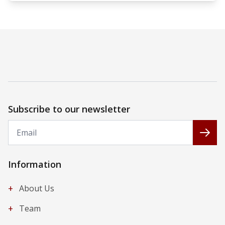
Subscribe to our newsletter
Email
Subs
Information
+
About Us
+
Team