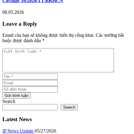
Circular 10/2026/TT-BKHCN
08.05.2026
Leave a Reply
Email của bạn sẽ không được hiển thị công khai. Các trường bắt
buộc được đánh dấu *
Viết bình luận *
Tên *
Email
Số điện thoại
Gửi bình luận
Search
Search
Latest News
IP News Update
05/27/2026