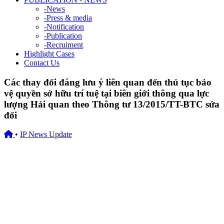
-
News
-
Press & media
-
Notification
-
Publication
-
Recruiment
Highlight Cases
Contact Us
Các thay đổi đáng lưu ý liên quan đến thủ tục bảo
vệ quyền sở hữu trí tuệ tại biên giới thông qua lực
lượng Hải quan theo Thông tư 13/2015/TT-BTC sửa
đổi
•
IP News Update
07/10/2020
Các thay đổi đáng lưu ý liên quan đến thủ tục bảo vệ quyền sở hữu trí