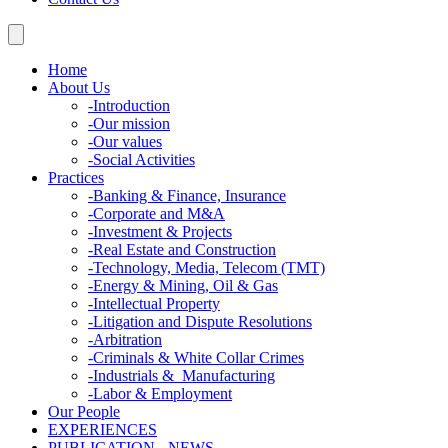
Home
About Us
-
Introduction
-
Our mission
-
Our values
-
Social Activities
Practices
-
Banking & Finance, Insurance
-
Corporate and M&A
-
Investment & Projects
-
Real Estate and Construction
-
Technology, Media, Telecom (TMT)
-
Energy & Mining, Oil & Gas
-
Intellectual Property
-
Litigation and Dispute Resolutions
-
Arbitration
-
Criminals & White Collar Crimes
-
Industrials & Manufacturing
-
Labor & Employment
Our People
EXPERIENCES
PUBLICATION - NEWS