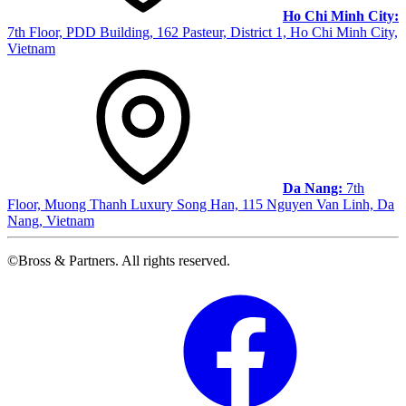
Ho Chi Minh City:
7th Floor, PDD Building, 162 Pasteur, District 1, Ho Chi Minh City,
Vietnam
Da Nang:
7th
Floor, Muong Thanh Luxury Song Han, 115 Nguyen Van Linh, Da
Nang, Vietnam
©Bross & Partners. All rights reserved.
Facebook
Link