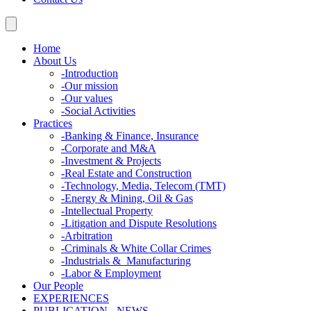
Home
About Us
-
Introduction
-
Our mission
-
Our values
-
Social Activities
Practices
-
Banking & Finance, Insurance
-
Corporate and M&A
-
Investment & Projects
-
Real Estate and Construction
-
Technology, Media, Telecom (TMT)
-
Energy & Mining, Oil & Gas
-
Intellectual Property
-
Litigation and Dispute Resolutions
-
Arbitration
-
Criminals & White Collar Crimes
-
Industrials & Manufacturing
-
Labor & Employment
Our People
EXPERIENCES
PUBLICATION - NEWS