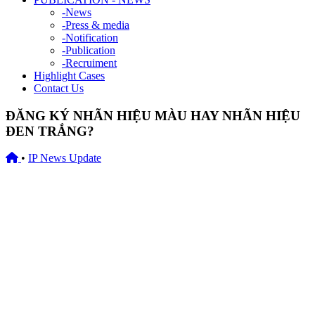
-
News
-
Press & media
-
Notification
-
Publication
-
Recruiment
Highlight Cases
Contact Us
ĐĂNG KÝ NHÃN HIỆU MÀU HAY NHÃN HIỆU
ĐEN TRẮNG?
•
IP News Update
30/10/2018
Nhiều chủ thương hiệu khá bối rối khi quyết định liệu nên nộp đơn
xin đăng ký bảo hộ nhãn hiệu màu (color trademark) hay nhãn hiệu
đen trắng (black & white trademark) ở Việt Nam. Một số phân tích