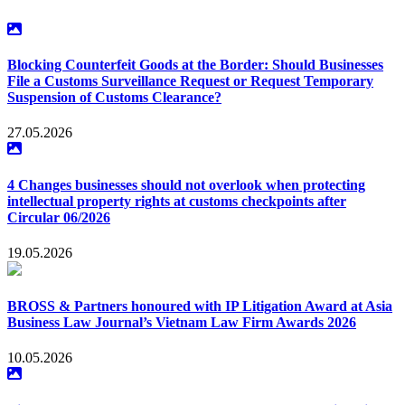
cầu cụ thể cần được tư vấn, vui lòng liên hệ
vinh@bross.vn
hoặc
điện thoại 0903 287 057.
Blocking Counterfeit Goods at the Border: Should Businesses
File a Customs Surveillance Request or Request Temporary
Suspension of Customs Clearance?
27.05.2026
4 Changes businesses should not overlook when protecting
intellectual property rights at customs checkpoints after
Circular 06/2026
19.05.2026
BROSS & Partners honoured with IP Litigation Award at Asia
Business Law Journal’s Vietnam Law Firm Awards 2026
10.05.2026