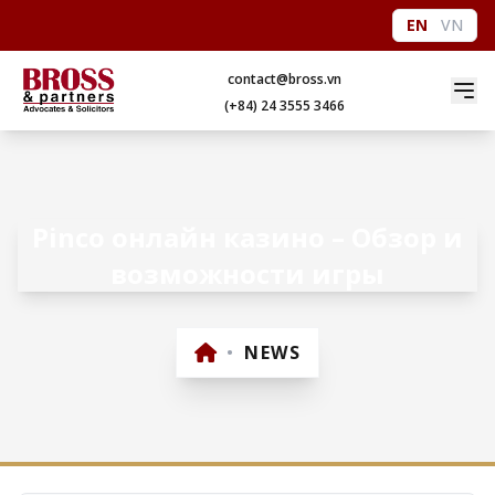
EN
VN
contact@bross.vn
(+84) 24 3555 3466
Pinco онлайн казино – Обзор и
возможности игры
•
NEWS