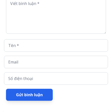
Tên *
Email
Số điện thoại
Gửi bình luận