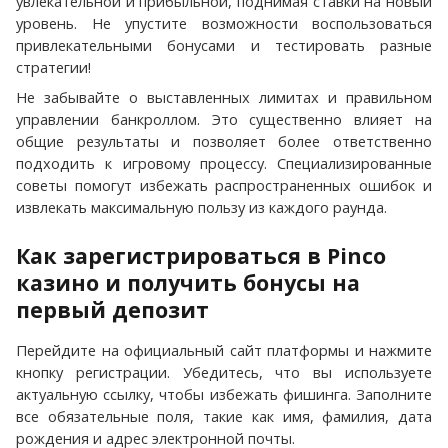
увлекательной и прибыльной, поднимая ставки на новый
уровень. Не упустите возможности воспользоваться
привлекательными бонусами и тестировать разные
стратегии!
Не забывайте о выставленных лимитах и правильном
управлении банкроллом. Это существенно влияет на
общие результаты и позволяет более ответственно
подходить к игровому процессу. Специализированные
советы помогут избежать распространенных ошибок и
извлекать максимальную пользу из каждого раунда.
Как зарегистрироваться в Pinco
казино и получить бонусы на
первый депозит
Перейдите на официальный сайт платформы и нажмите
кнопку регистрации. Убедитесь, что вы используете
актуальную ссылку, чтобы избежать фишинга. Заполните
все обязательные поля, такие как имя, фамилия, дата
рождения и адрес электронной почты.