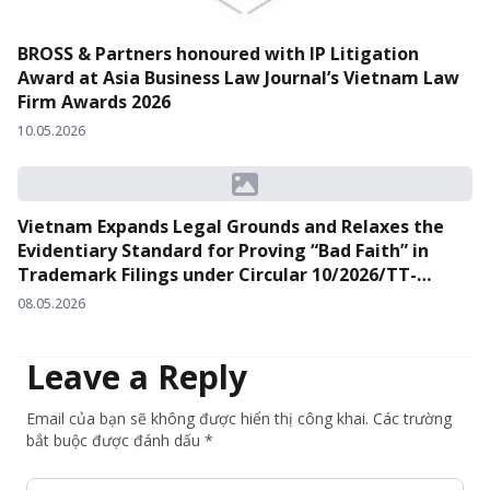
BROSS & Partners honoured with IP Litigation
Award at Asia Business Law Journal’s Vietnam Law
Firm Awards 2026
10.05.2026
Vietnam Expands Legal Grounds and Relaxes the
Evidentiary Standard for Proving “Bad Faith” in
Trademark Filings under Circular 10/2026/TT-
BKHCN
08.05.2026
Leave a Reply
Email của bạn sẽ không được hiển thị công khai. Các trường
bắt buộc được đánh dấu *
Viết bình luận *