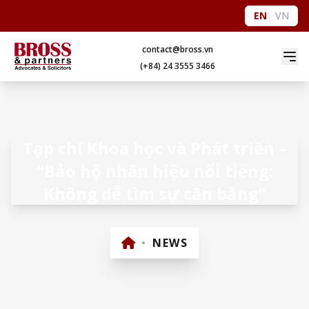
EN
VN
contact@bross.vn
(+84) 24 3555 3466
Tạp chí Khoa học và Phát triển –
“Bảo hộ nhãn hiệu nổi tiếng:
Không dễ tìm sự cân bằng”
•
NEWS