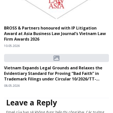
BROSS & Partners honoured with IP Litigation
Award at Asia Business Law Journal’s Vietnam Law
Firm Awards 2026
10.05.2026
Vietnam Expands Legal Grounds and Relaxes the
Evidentiary Standard for Proving “Bad Faith” in
Trademark Filings under Circular 10/2026/TT-
BKHCN
08.05.2026
Leave a Reply
Email của bạn sẽ không được hiển thị công khai. Các trường