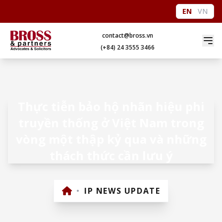
EN
VN
contact@bross.vn
(+84) 24 3555 3466
Thực tiễn bảo hộ nhãn hiệu phi
truyền thống ở Việt Nam trong
vòng một thập kỷ qua và những
thách thức cần lưu ý
•
IP NEWS UPDATE