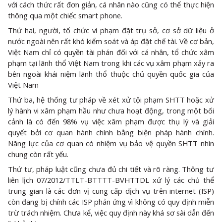
với cách thức rất đơn giản, cá nhân nào cũng có thể thực hiện
thông qua một chiếc smart phone.
Thứ hai, người, tổ chức vi phạm đặt trụ sở, cơ sở dữ liệu ở
nước ngoài nên rất khó kiểm soát và áp đặt chế tài. Về cơ bản,
Việt Nam chỉ có quyền tài phán đối với cá nhân, tổ chức xâm
phạm tại lãnh thổ Việt Nam trong khi các vụ xâm phạm xảy ra
bên ngoài khái niệm lãnh thổ thuộc chủ quyền quốc gia của
Việt Nam
Thứ ba, hệ thống tư pháp về xét xử tội phạm SHTT hoặc xử
lý hành vi xâm phạm hầu như chưa hoạt động, trong một bối
cảnh là có đến 98% vụ việc xâm phạm được thụ lý và giải
quyết bởi cơ quan hành chính bằng biện pháp hành chính.
Năng lực của cơ quan có nhiệm vụ bảo vệ quyền SHTT nhìn
chung còn rất yếu.
Thứ tư, pháp luật cũng chưa đủ chi tiết và rõ ràng. Thông tư
liên lịch 07/2012/TTLT-BTTTT-BVHTTDL xử lý các chủ thể
trung gian là các đơn vị cung cấp dịch vụ trên internet (ISP)
còn đang bị chính các ISP phản ứng vì không có quy định miễn
trừ trách nhiệm. Chưa kể, việc quy định này khá sơ sài dẫn đến