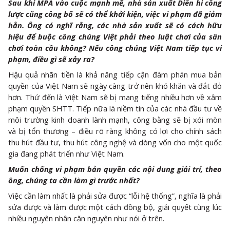
Sau khi MPA vào cuộc mạnh mẽ, nhà sản xuất Diên hi công
lược cũng công bố sẽ có thể khởi kiện, việc vi phạm đã giảm
hẳn. Ông có nghĩ rằng, các nhà sản xuất sẽ có cách hữu
hiệu để buộc công chúng Việt phải theo luật chơi của sân
chơi toàn cầu không? Nếu công chúng Việt Nam tiếp tục vi
phạm, điều gì sẽ xảy ra?
Hậu quả nhãn tiền là khả năng tiếp cận đàm phán mua bản
quyền của Việt Nam sẽ ngày càng trở nên khó khăn và đắt đỏ
hơn. Thứ đến là Việt Nam sẽ bị mang tiếng nhiều hơn về xâm
phạm quyền SHTT. Tiếp nữa là niềm tin của các nhà đầu tư về
môi trường kinh doanh lành mạnh, công bằng sẽ bị xói mòn
và bị tổn thương – điều rõ ràng không có lợi cho chính sách
thu hút đầu tư, thu hút công nghệ và dòng vốn cho một quốc
gia đang phát triển như Việt Nam.
Muốn chống vi phạm bản quyền các nội dung giải trí, theo
ông, chúng ta cần làm gì trước nhất?
Việc cần làm nhất là phải sửa được “lỗi hệ thống”, nghĩa là phải
sửa được và làm được một cách đồng bộ, giải quyết cùng lúc
nhiều nguyên nhân căn nguyên như nói ở trên.