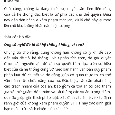
ít khả thi.
Cuối cùng, chúng ta đang thiếu sự quyết tâm làm đến cùng
của cả hệ thống đặc biệt là từ phía các chủ thể quyền. Điều
này dẫn đến hành vi xâm phạm tràn lan, xử lý chỗ này lại mọc
lên chỗ kia, không khác nào hiện tượng
“bắt cóc bỏ đĩa”.
Ông có nghĩ đó là lỗi hệ thống không, vì sao?
Chúng tôi cho rằng, cũng không hẳn không có lý khi đề cập
đến vấn đề “lỗi hệ thống”. Như phân tích trên, để giải quyết
được căn nguyên vấn đề cần sự quyết tâm dựa trên sự hiểu
biết của cả hệ thống cùng với việc ban hành văn bản quy phạm
pháp luật đủ chi tiết và dễ dàng giúp cơ quan thực thi có thể
vận hành tốt chức năng của nó. Đặc biệt, rất cần phải nâng
cao trách nhiệm của tòa án, bao gồm cả tòa án tối cao tham
gia xét xử (giám đốc thẩm và tái thẩm) các vụ án trọng điểm,
qua đó giúp giải thích pháp luật, xác định các án lệ về xác định
ranh giới của không xâm phạm quyền SHTT hay xác định giới
hạn miễn trừ trách nhiệm của các ISP.