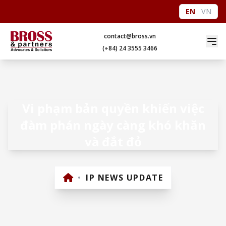
EN
VN
contact@bross.vn
(+84) 24 3555 3466
Vi phạm bản quyền khiến việc
đàm phán ngày càng khó khăn
và đắt đỏ
•
IP NEWS UPDATE