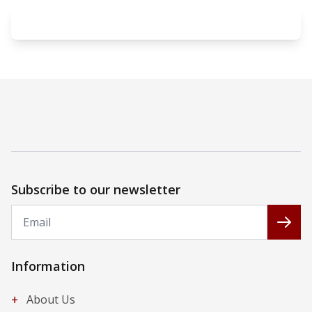
Subscribe to our newsletter
Email
Subs
Information
+
About Us