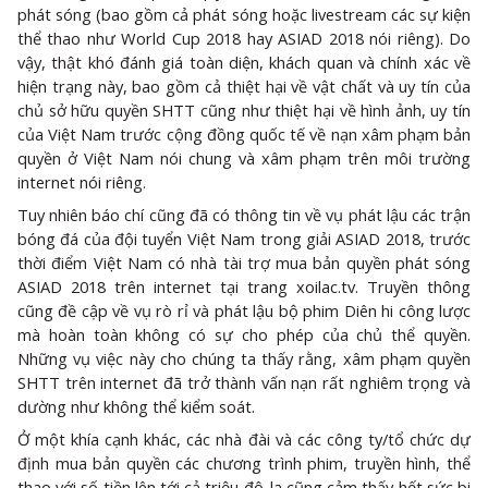
phát sóng (bao gồm cả phát sóng hoặc livestream các sự kiện
thể thao như World Cup 2018 hay ASIAD 2018 nói riêng). Do
vậy, thật khó đánh giá toàn diện, khách quan và chính xác về
hiện trạng này, bao gồm cả thiệt hại về vật chất và uy tín của
chủ sở hữu quyền SHTT cũng như thiệt hại về hình ảnh, uy tín
của Việt Nam trước cộng đồng quốc tế về nạn xâm phạm bản
quyền ở Việt Nam nói chung và xâm phạm trên môi trường
internet nói riêng.
Tuy nhiên báo chí cũng đã có thông tin về vụ phát lậu các trận
bóng đá của đội tuyển Việt Nam trong giải ASIAD 2018, trước
thời điểm Việt Nam có nhà tài trợ mua bản quyền phát sóng
ASIAD 2018 trên internet tại trang xoilac.tv. Truyền thông
cũng đề cập về vụ rò rỉ và phát lậu bộ phim Diên hi công lược
mà hoàn toàn không có sự cho phép của chủ thể quyền.
Những vụ việc này cho chúng ta thấy rằng, xâm phạm quyền
SHTT trên internet đã trở thành vấn nạn rất nghiêm trọng và
dường như không thể kiểm soát.
Ở một khía cạnh khác, các nhà đài và các công ty/tổ chức dự
định mua bản quyền các chương trình phim, truyền hình, thể
thao với số tiền lên tới cả triệu đô-la cũng cảm thấy hết sức bi