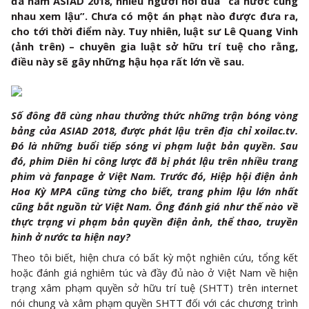
đá nam ASIAD 2018, nhiều người nói đùa “cả nước cùng
nhau xem lậu”. Chưa có một án phạt nào được đưa ra,
cho tới thời điểm này. Tuy nhiên, luật sư Lê Quang Vinh
(ảnh trên) – chuyên gia luật sở hữu trí tuệ cho rằng,
điều này sẽ gây những hậu họa rất lớn về sau.
Số đông đã cùng nhau thưởng thức những trận bóng vòng
bảng của ASIAD 2018, được phát lậu trên địa chỉ xoilac.tv.
Đó là những buổi tiếp sóng vi phạm luật bản quyền. Sau
đó, phim Diên hi công lược đã bị phát lậu trên nhiều trang
phim và fanpage ở Việt Nam. Trước đó, Hiệp hội điện ảnh
Hoa Kỳ MPA cũng từng cho biết, trang phim lậu lớn nhất
cũng bắt nguồn từ Việt Nam. Ông đánh giá như thế nào về
thực trạng vi phạm bản quyền điện ảnh, thể thao, truyền
hình ở nước ta hiện nay?
Theo tôi biết, hiện chưa có bất kỳ một nghiên cứu, tổng kết
hoặc đánh giá nghiêm túc và đầy đủ nào ở Việt Nam về hiện
trạng xâm phạm quyền sở hữu trí tuệ (SHTT) trên internet
nói chung và xâm phạm quyền SHTT đối với các chương trình