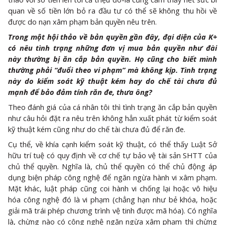
quan về số tiền lớn bỏ ra đầu tư có thể sẽ không thu hồi về
được do nạn xâm phạm bản quyền nêu trên.
Trong một hội thảo về bản quyền gần đây, đại diện của K+
có nêu tình trạng những đơn vị mua bản quyền như đài
này thường bị ăn cắp bản quyền. Họ cũng cho biết mình
thường phải “đuổi theo vi phạm” mà không kịp. Tình trạng
này do kiểm soát kỹ thuật kém hay do chế tài chưa đủ
mạnh để bảo đảm tính răn đe, thưa ông?
Theo đánh giá của cá nhân tôi thì tình trạng ăn cắp bản quyền
như câu hỏi đặt ra nêu trên không hẳn xuất phát từ kiểm soát
kỹ thuật kém cũng như do chế tài chưa đủ để răn đe.
Cụ thể, về khía cạnh kiểm soát kỹ thuật, có thể thấy Luật Sở
hữu trí tuệ có quy định về cơ chế tự bảo vệ tài sản SHTT của
chủ thể quyền. Nghĩa là, chủ thể quyền có thể chủ động áp
dụng biện pháp công nghệ để ngăn ngừa hành vi xâm phạm.
Mặt khác, luật pháp cũng coi hành vi chống lại hoặc vô hiệu
hóa công nghệ đó là vi phạm (chẳng hạn như bẻ khóa, hoặc
giải mã trái phép chương trình vệ tinh được mã hóa). Có nghĩa
là, chừng nào có công nghệ ngăn ngừa xâm phạm thì chừng