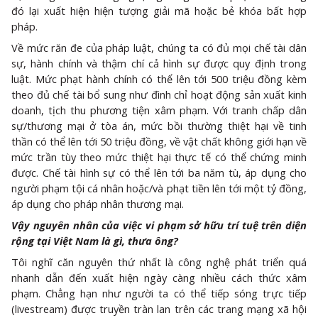
đó lại xuất hiện hiện tượng giải mã hoặc bẻ khóa bất hợp
pháp.
Về mức răn đe của pháp luật, chúng ta có đủ mọi chế tài dân
sự, hành chính và thậm chí cả hình sự được quy định trong
luật. Mức phạt hành chính có thể lên tới 500 triệu đồng kèm
theo đủ chế tài bổ sung như đình chỉ hoạt động sản xuất kinh
doanh, tịch thu phương tiện xâm phạm. Với tranh chấp dân
sự/thương mại ở tòa án, mức bồi thường thiệt hại về tinh
thần có thể lên tới 50 triệu đồng, về vật chất không giới hạn về
mức trần tùy theo mức thiệt hại thực tế có thể chứng minh
được. Chế tài hình sự có thể lên tới ba năm tù, áp dụng cho
người phạm tội cá nhân hoặc/và phạt tiền lên tới một tỷ đồng,
áp dụng cho pháp nhân thương mại.
Vậy nguyên nhân của việc vi phạm sở hữu trí tuệ trên diện
rộng tại Việt Nam là gì, thưa ông?
Tôi nghĩ căn nguyên thứ nhất là công nghệ phát triển quá
nhanh dẫn đến xuất hiện ngày càng nhiều cách thức xâm
phạm. Chẳng hạn như người ta có thể tiếp sóng trực tiếp
(livestream) được truyền tràn lan trên các trang mạng xã hội