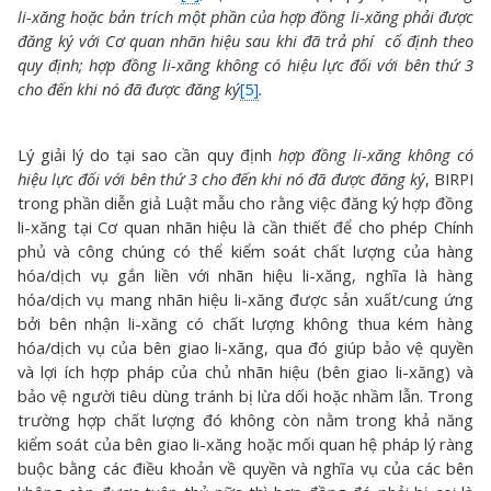
li-xăng hoặc bản trích một phần của hợp đồng li-xăng phải được
đăng ký với Cơ quan nhãn hiệu sau khi đã trả phí cố định theo
quy định; hợp đồng li-xăng không có hiệu lực đối với bên thứ 3
cho đến khi nó đã được đăng ký
[5]
.
Lý giải lý do tại sao cần quy định
hợp đồng li-xăng không có
hiệu lực đối với bên thứ 3 cho đến khi nó đã được đăng ký
, BIRPI
trong phần diễn giả Luật mẫu cho rằng việc đăng ký hợp đồng
li-xăng tại Cơ quan nhãn hiệu là cần thiết để cho phép Chính
phủ và công chúng có thể kiểm soát chất lượng của hàng
hóa/dịch vụ gắn liền với nhãn hiệu li-xăng, nghĩa là hàng
hóa/dịch vụ mang nhãn hiệu li-xăng được sản xuất/cung ứng
bởi bên nhận li-xăng có chất lượng không thua kém hàng
hóa/dịch vụ của bên giao li-xăng, qua đó giúp bảo vệ quyền
và lợi ích hợp pháp của chủ nhãn hiệu (bên giao li-xăng) và
bảo vệ người tiêu dùng tránh bị lừa dối hoặc nhầm lẫn. Trong
trường hợp chất lượng đó không còn nằm trong khả năng
kiểm soát của bên giao li-xăng hoặc mối quan hệ pháp lý ràng
buộc bằng các điều khoản về quyền và nghĩa vụ của các bên