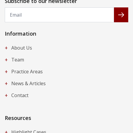
Subscribe to our newsletter
Email
Subs
Information
+
About Us
+
Team
+
Practice Areas
+
News & Articles
+
Contact
Resources
+
Highlight Cases