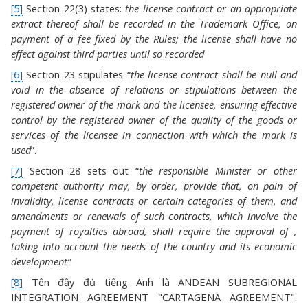
[5]
Section 22(3) states:
the license contract or an appropriate
extract thereof shall be recorded in the Trademark Office, on
payment of a fee fixed by the Rules; the license shall have no
effect against third parties until so recorded
[6]
Section 23 stipulates “
the license contract shall be null and
void in the absence of relations or stipulations between the
registered owner of the mark and the licensee, ensuring effective
control by the registered owner of the quality of the goods or
services of the licensee in connection with which the mark is
used
”.
[7]
Section 28 sets out “
the responsible Minister or other
competent authority may, by order, provide that, on pain of
invalidity, license contracts or certain categories of them, and
amendments or renewals of such contracts, which involve the
payment of royalties abroad, shall require the approval of ,
taking into account the needs of the country and its economic
development
”
[8]
Tên đầy đủ tiếng Anh là ANDEAN SUBREGIONAL
INTEGRATION AGREEMENT "CARTAGENA AGREEMENT".