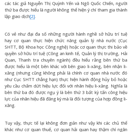
các tác giả Nguyễn Thị Quỳnh Yến và Ngô Quốc Chiến, người
thứ ba được hiểu là người không thể hiện ý chí tham gia thành
lập giao dịch
[2]
.
Có vẻ như đại đa số những người hành nghề sở hữu trí tuệ
hay cơ quan thực hiện chức năng quản lý nhà nước (Cục
SHTT, Bộ Khoa học Công nghệ) hoặc cơ quan thực thi bảo về
quyền sở hữu trí tuệ (Công an kinh tế, Quản lý thị trường, Hải
Quan, Thanh tra chuyên ngành) đều hiểu rằng bên thứ ba
được hiểu là một bên khác với bên giao li-xăng, bên nhận li-
xăng (nhưng cũng không phải là chính cơ quan nhà nước đó
như Cục SHTT chẳng hạn) thực hiện hành động hủy bỏ hoặc
yêu cầu chấm dứt hiệu lực đối với nhãn hiệu li-xăng. Nghĩa là
bên thứ ba đó được ngụ ý là bên thứ 3 bất kỳ tấn công hiệu
lực của nhãn hiệu đã đăng ký mà là đối tượng của hợp đồng li-
xăng.
Tuy vậy, thực tế lại không đơn giản như vậy khi các chủ thể
khác như cơ quan thuế, cơ quan hải quan hay thậm chí ngân