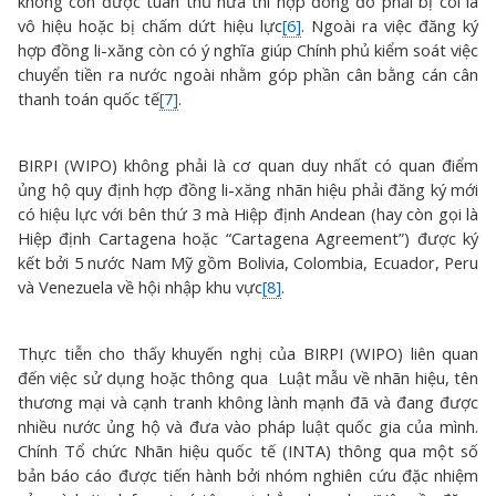
không còn được tuân thủ nữa thì hợp đồng đó phải bị coi là
vô hiệu hoặc bị chấm dứt hiệu lực
[6]
. Ngoài ra việc đăng ký
hợp đồng li-xăng còn có ý nghĩa giúp Chính phủ kiểm soát việc
chuyển tiền ra nước ngoài nhằm góp phần cân bằng cán cân
thanh toán quốc tế
[7]
.
BIRPI (WIPO) không phải là cơ quan duy nhất có quan điểm
ủng hộ quy định hợp đồng li-xăng nhãn hiệu phải đăng ký mới
có hiệu lực với bên thứ 3 mà Hiệp định Andean (hay còn gọi là
Hiệp định Cartagena hoặc “Cartagena Agreement”) được ký
kết bởi 5 nước Nam Mỹ gồm Bolivia, Colombia, Ecuador, Peru
và Venezuela về hội nhập khu vực
[8]
.
Thực tiễn cho thấy khuyến nghị của BIRPI (WIPO) liên quan
đến việc sử dụng hoặc thông qua Luật mẫu về nhãn hiệu, tên
thương mại và cạnh tranh không lành mạnh đã và đang được
nhiều nước ủng hộ và đưa vào pháp luật quốc gia của mình.
Chính Tổ chức Nhãn hiệu quốc tế (INTA) thông qua một số
bản báo cáo được tiến hành bởi nhóm nghiên cứu đặc nhiệm