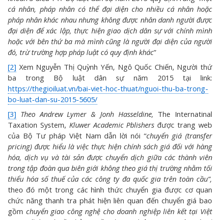
cá nhân, pháp nhân có thể đại diện cho nhiều cá nhân hoặc
pháp nhân khác nhau nhưng không được nhân danh người được
đại diện để xác lập, thực hiện giao dịch dân sự với chính mình
hoặc với bên thứ ba mà mình cũng là người đại diện của người
đó, trừ trường hợp pháp luật có quy định khác
”
[2]
Xem Nguyễn Thị Quỳnh Yến, Ngô Quốc Chiến, Người thứ
ba trong Bộ luật dân sự năm 2015 tại link:
https://thegioiluat.vn/bai-viet-hoc-thuat/nguoi-thu-ba-trong-
bo-luat-dan-su-2015-5605/
[3]
Theo Andrew Lymer & Jonh Hasseldine,
The Internatinal
Taxation System,
Kluwer Academic Pblishers
được trang web
của Bộ Tư pháp Việt Nam dẫn lời nói “
chuyển giá (transfer
pricing) được hiểu là việc thực hiện chính sách giá đối với hàng
hóa, dịch vụ và tài sản được chuyển dịch giữa các thành viên
trong tập đoàn qua biên giới không theo giá thị trường nhằm tối
thiểu hóa số thuế của các công ty đa quốc gia
trên toàn cầu”,
theo đó một trong các hình thức chuyển gia được cơ quan
chức năng thanh tra phát hiện liên quan đến chuyển giá bao
gồm
chuyển giao công nghệ cho doanh nghiệp liên kết tại Việt