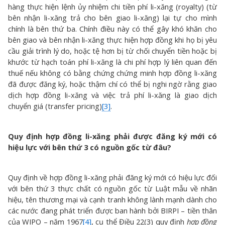
hàng thực hiện lệnh ủy nhiệm chi tiền phí li-xăng (royalty) (từ
bên nhận li-xăng trả cho bên giao li-xăng) lại tự cho mình
chính là bên thứ ba. Chính điều này có thể gây khó khăn cho
bên giao và bên nhận li-xăng thực hiện hợp đồng khi họ bị yêu
cầu giải trình lý do, hoặc tệ hơn bị từ chối chuyển tiền hoặc bị
khước từ hạch toán phí li-xăng là chi phí hợp lý liên quan đến
thuế nếu không có bằng chứng chứng minh hợp đồng li-xăng
đã được đăng ký, hoặc thậm chí có thể bị nghi ngờ rằng giao
dịch hợp đồng li-xăng và việc trả phí li-xăng là giao dịch
chuyển giá (transfer pricing)
[3]
.
Quy định hợp đồng li-xăng phải được đăng ký mới có
hiệu lực với bên thứ 3 có nguồn gốc từ đâu?
Quy định về hợp đồng li-xăng phải đăng ký mới có hiệu lực đối
với bên thứ 3 thực chất có nguồn gốc từ Luật mẫu về nhãn
hiệu, tên thương mại và cạnh tranh không lành mạnh dành cho
các nước đang phát triển được ban hành bởi BIRPI – tiền thân
của WIPO – năm 1967
[4]
, cụ thể Điều 22(3) quy định
hợp đồng