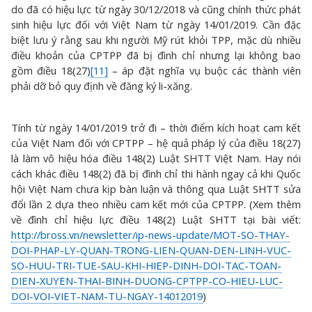
do đã có hiệu lực từ ngày 30/12/2018 và cũng chính thức phát
sinh hiệu lực đối với Việt Nam từ ngày 14/01/2019. Cần đặc
biệt lưu ý rằng sau khi người Mỹ rút khỏi TPP, mặc dù nhiều
điều khoản của CPTPP đã bị đình chỉ nhưng lại không bao
gồm điều 18(27)
[11]
– áp đặt nghĩa vụ buộc các thành viên
phải dỡ bỏ quy định về đăng ký li-xăng.
Tính từ ngày 14/01/2019 trở đi – thời điểm kích hoạt cam kết
của Việt Nam đối với CPTPP – hệ quả pháp lý của điều 18(27)
là làm vô hiệu hóa điều 148(2) Luật SHTT Việt Nam. Hay nói
cách khác điều 148(2) đã bị đình chỉ thi hành ngay cả khi Quốc
hội Việt Nam chưa kịp bàn luận và thông qua Luật SHTT sửa
đổi lần 2 dựa theo nhiều cam kết mới của CPTPP. (Xem thêm
về đình chỉ hiệu lực điều 148(2) Luật SHTT tại bài viết:
http://bross.vn/newsletter/ip-news-update/MOT-SO-THAY-
DOI-PHAP-LY-QUAN-TRONG-LIEN-QUAN-DEN-LINH-VUC-
SO-HUU-TRI-TUE-SAU-KHI-HIEP-DINH-DOI-TAC-TOAN-
DIEN-XUYEN-THAI-BINH-DUONG-CPTPP-CO-HIEU-LUC-
DOI-VOI-VIET-NAM-TU-NGAY-14012019
)