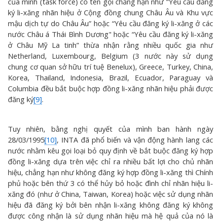
của mình (task force) có tên gọi chẳng hạn như “Yêu cầu đăng
ký li-xăng nhãn hiệu ở Cộng đồng chung Châu Âu và Khu vực
mậu dịch tự do Châu Âu” hoặc “Yêu cầu đăng ký li-xăng ở các
nước Châu á Thái Bình Dương" hoặc “Yêu cầu đăng ký li-xăng
ở Châu Mỹ La tinh” thừa nhận rằng nhiều quốc gia như
Netherland, Luxembourg, Belgium (3 nước này sử dụng
chung cơ quan sở hữu trí tuệ Benelux), Greece, Turkey, China,
Korea, Thailand, Indonesia, Brazil, Ecuador, Paraguay và
Columbia đều bắt buộc hợp đồng li-xăng nhãn hiệu phải được
đăng ký
[9]
.
Tuy nhiên, bằng nghị quyết của mình ban hành ngày
28/03/1995
[10]
, INTA đã phổ biến và vận động hành lang các
nước nhằm kêu gọi loại bỏ quy định về bắt buộc đăng ký hợp
đồng li-xăng dựa trên việc chỉ ra nhiều bất lợi cho chủ nhãn
hiệu, chẳng hạn như không đăng ký hợp đồng li-xăng thì Chính
phủ hoặc bên thứ 3 có thể hủy bỏ hoặc đình chỉ nhãn hiệu li-
xăng đó (như ở China, Taiwan, Korea) hoặc việc sử dụng nhãn
hiệu đã đăng ký bởi bên nhận li-xăng không đăng ký không
được công nhận là sử dụng nhãn hiệu mà hệ quả của nó là