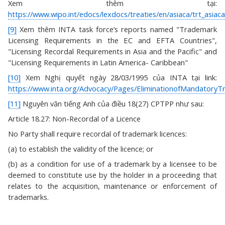
Xem thêm tại:
https://www.wipo.int/edocs/lexdocs/treaties/en/asiaca/trt_asiaca
[9]
Xem thêm INTA task force’s reports named "Trademark
Licensing Requirements in the EC and EFTA Countries",
"Licensing Recordal Requirements in Asia and the Pacific" and
"Licensing Requirements in Latin America- Caribbean"
[10]
Xem Nghị quyết ngày 28/03/1995 của INTA tại link:
https://www.inta.org/Advocacy/Pages/EliminationofMandatory
[11]
Nguyên văn tiếng Anh của điều 18(27) CPTPP như sau:
Article 18.27: Non-Recordal of a Licence
No Party shall require recordal of trademark licences:
(a) to establish the validity of the licence; or
(b) as a condition for use of a trademark by a licensee to be
deemed to constitute use by the holder in a proceeding that
relates to the acquisition, maintenance or enforcement of
trademarks.