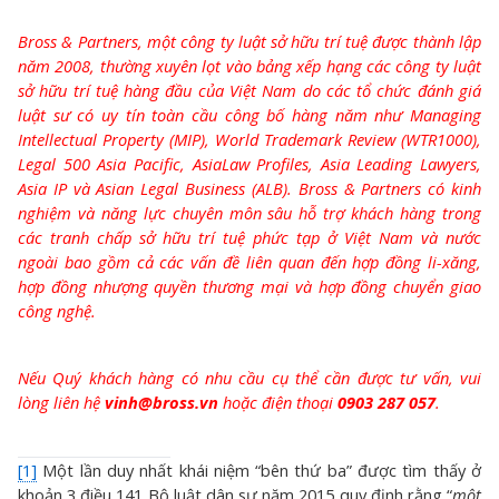
Bross & Partners, một công ty luật sở hữu trí tuệ được thành lập
năm 2008, thường xuyên lọt vào bảng xếp hạng các công ty luật
sở hữu trí tuệ hàng đầu của Việt Nam do các tổ chức đánh giá
luật sư có uy tín toàn cầu công bố hàng năm như Managing
Intellectual Property (MIP), World Trademark Review (WTR1000),
Legal 500 Asia Pacific, AsiaLaw Profiles, Asia Leading Lawyers,
Asia IP và Asian Legal Business (ALB). Bross & Partners có kinh
nghiệm và năng lực chuyên môn sâu hỗ trợ khách hàng trong
các tranh chấp sở hữu trí tuệ phức tạp ở Việt Nam và nước
ngoài bao gồm cả các vấn đề liên quan đến hợp đồng li-xăng,
hợp đồng nhượng quyền thương mại và hợp đồng chuyển giao
công nghệ.
Nếu Quý khách hàng có nhu cầu cụ thể cần được tư vấn, vui
lòng liên hệ
vinh@bross.vn
hoặc điện thoại
0903 287 057
.
[1]
Một lần duy nhất khái niệm “bên thứ ba” được tìm thấy ở
khoản 3 điều 141 Bộ luật dân sự năm 2015 quy định rằng “
một