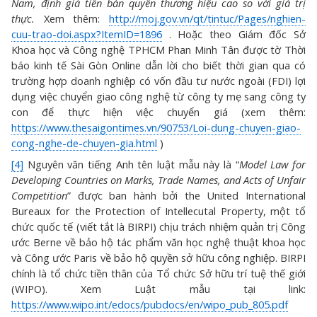
Nam, định giá tiền bản quyền thương hiệu cao so với giá trị
thực.
Xem thêm:
http://moj.gov.vn/qt/tintuc/Pages/nghien-
cuu-trao-doi.aspx?ItemID=1896
. Hoặc theo Giám đốc Sở
Khoa học và Công nghệ TPHCM Phan Minh Tân được tờ Thời
báo kinh tế Sài Gòn Online dẫn lời cho biết thời gian qua có
trường hợp doanh nghiệp có vốn đầu tư nước ngoài (FDI) lợi
dụng việc chuyển giao công nghệ từ công ty mẹ sang công ty
con để thực hiện việc chuyển giá (xem thêm:
https://www.thesaigontimes.vn/90753/Loi-dung-chuyen-giao-
cong-nghe-de-chuyen-gia.html
)
[4]
Nguyên văn tiếng Anh tên luật mẫu này là “
Model Law for
Developing Countries on Marks, Trade Names, and Acts of Unfair
Competition
” được ban hành bởi the United International
Bureaux for the Protection of Intellecutal Property, một tổ
chức quốc tế (viết tắt là BIRPI) chịu trách nhiệm quản trị Công
ước Berne về bảo hộ tác phẩm văn học nghệ thuật khoa học
và Công ước Paris về bảo hộ quyền sở hữu công nghiệp. BIRPI
chính là tổ chức tiền thân của Tổ chức Sở hữu trí tuệ thế giới
(WIPO). Xem Luật mẫu tại link:
https://www.wipo.int/edocs/pubdocs/en/wipo_pub_805.pdf