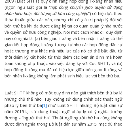
2009 (Luật SHTT) quy định rằng hợp đồng li-xăng nhãn hiệu
(ngôn ngữ luật gọi là “
hợp đồng chuyển giao quyền sử dụng
nhãn hiệu hoặc đối tượng sở hữu công nghiệp
”) có hiệu lực theo
thỏa thuận giữa các bên, nhưng chỉ có giá trị pháp lý đối với
bên thứ ba khi đã được đăng ký tại cơ quan quản lý nhà nước
về quyền sở hữu công nghiệp. Nói một cách khác đi, quy định
này có nghĩa là: (a) bên giao li-xăng và bên nhận li-xăng có thể
giao kết hợp đồng li-xăng tương tự như các hợp đồng dân sự
hoặc thương mại khác mà hiệu lực của nó có thể bắt đầu từ
thời điểm ký kết hoặc từ thời điểm các bên ấn định mà hoàn
toàn không phụ thuộc vào việc đăng ký với Cục SHTT, và (b)
hợp đồng li-xăng mà đã có hiệu lực giữa bên giao li-xăng và
bên nhận li-xăng không làm phát sinh hiệu lực với bên thứ ba.
Luật SHTT không có một quy định nào giải thích bên thứ ba là
những chủ thể nào. Tuy không sử dụng chính xác thuật ngữ
pháp lý bên thứ ba
[1]
như Luật SHTT nhưng Bộ luật dân sự
năm 2015 lại sử dụng thuật ngữ pháp lý có ý nghĩa tương
đương – “người thứ ba”. Thuật ngữ người thứ ba cũng không
được định nghĩa trong Bộ luật dân sự năm 2015, mặc dù theo