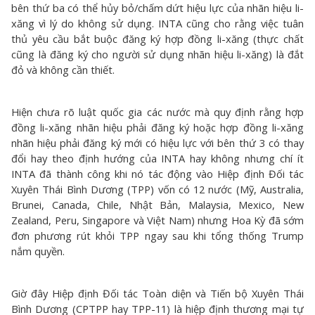
bên thứ ba có thể hủy bỏ/chấm dứt hiệu lực của nhãn hiệu li-
xăng vì lý do không sử dụng. INTA cũng cho rằng việc tuân
thủ yêu cầu bắt buộc đăng ký hợp đồng li-xăng (thực chất
cũng là đăng ký cho người sử dụng nhãn hiệu li-xăng) là đắt
đỏ và không cần thiết.
Hiện chưa rõ luật quốc gia các nước mà quy định rằng hợp
đồng li-xăng nhãn hiệu phải đăng ký hoặc hợp đồng li-xăng
nhãn hiệu phải đăng ký mới có hiệu lực với bên thứ 3 có thay
đổi hay theo định hướng của INTA hay không nhưng chí ít
INTA đã thành công khi nó tác động vào Hiệp định Đối tác
Xuyên Thái Bình Dương (TPP) vốn có 12 nước (Mỹ, Australia,
Brunei, Canada, Chile, Nhật Bản, Malaysia, Mexico, New
Zealand, Peru, Singapore và Việt Nam) nhưng Hoa Kỳ đã sớm
đơn phương rút khỏi TPP ngay sau khi tổng thống Trump
nắm quyền.
Giờ đây Hiệp định Đối tác Toàn diện và Tiến bộ Xuyên Thái
Bình Dương (CPTPP hay TPP-11) là hiệp định thương mại tự