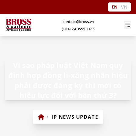
EN
VN
contact@bross.vn
(+84) 24 3555 3466
Vì sao pháp luật Việt Nam quy
định hợp đồng li-xăng nhãn hiệu
phải được đăng ký thì mới có
hiệu lực đối với bên thứ 3?
•
IP NEWS UPDATE