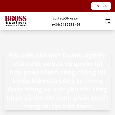
EN
VN
contact@bross.vn
(+84) 24 3555 3466
Đại diện cho một Doanh nghiệp
nhà nước và bảo vệ quyền lợi
hợp pháp thành công chống lại
khiếu kiện của Công ty Trung
Quốc trong vụ việc yêu cầu công
nhận và cho thi hành phán quyết
trọng tài tại Việt Nam.