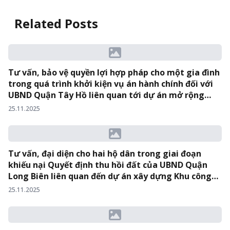
Related Posts
Tư vấn, bảo vệ quyền lợi hợp pháp cho một gia đình
trong quá trình khởi kiện vụ án hành chính đối với
UBND Quận Tây Hồ liên quan tới dự án mở rộng
Đường Văn Cao – Hồ Tây tại TAND Quận Tây Hồ.
25.11.2025
Tư vấn, đại diện cho hai hộ dân trong giai đoạn
khiếu nại Quyết định thu hồi đất của UBND Quận
Long Biên liên quan đến dự án xây dựng Khu công
viên Công nghệ Phần mềm Hà Nội tại TAND Quận
25.11.2025
Long Biên.