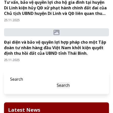
Tư vấn, bảo vệ quyền lợi cho hộ gia đình tại huyện
Di Linh kiện hủy QĐ xử phạt hành chính đất đai của
Chủ tịch UBND huyện Di Linh và QĐ liên quan thu
hồi đất trái luật tại Bến xe Di Linh – Tỉnh Lâm Đồng.
25.11.2025
Đại diện và bảo vệ quyền lợi hợp pháp cho một Tập
đoàn tư nhân hàng đầu Việt Nam khởi kiện quyết
định thu hồi đất của UBND tỉnh Thái Bình.
25.11.2025
Search
Search
Latest News