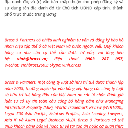
địa danh đó; và (c) văn bản chấp thuận cho phép đăng ký và
sử dụng tên địa danh đó từ Chủ tịch UBND cấp tỉnh, thành
phố trực thuộc trung ương
Bross & Partners có nhiều kinh nghiệm tư vấn và đăng ký bảo hộ
nhãn hiệu tập thể ở cả Việt Nam và nước ngoài. Nếu Quý khách
hàng có nhu cầu cụ thể cần được tư vấn, vui lòng liên
hệ:
vinh@bross.vn;
điện thoại
0903 287 057
;
Wechat: Vinhbross2603; Skype: vinh.bross
Bross & Partners, một công ty luật sở hữu trí tuệ được thành lập
năm 2008, thường xuyên lọt vào bảng xếp hạng các công ty luật
sở hữu trí tuệ hàng đầu của Việt Nam do các tổ chức đánh giá
luật sư có uy tín toàn cầu công bố hàng năm như Managing
Intellectual Property (MIP), World Trademark Review (WTR1000),
Legal 500 Asia Pacific, AsiaLaw Profiles, Asia Leading Lawyers,
Asia IP và Asian Legal Business (ALB). Bross & Partners có thể
giúp khách hàng bảo vệ hoặc tự vệ tại tòa án hoặc cơ quan thực