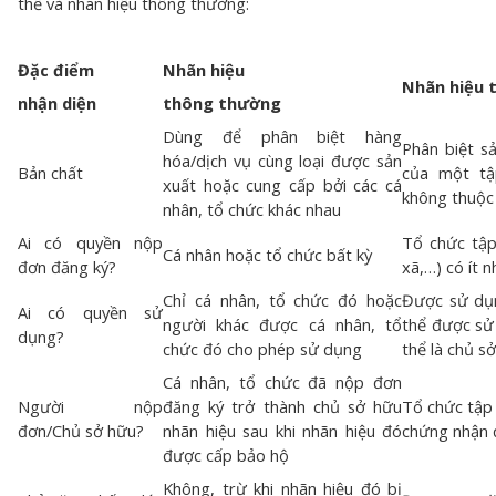
thể và nhãn hiệu thông thường:
Đặc điểm
Nhãn hiệu
Nhãn hiệu 
nhận diện
thông thường
Dùng để phân biệt hàng
Phân biệt s
hóa/dịch vụ cùng loại được sản
Bản chất
của một tậ
xuất hoặc cung cấp bởi các cá
không thuộc
nhân, tổ chức khác nhau
Ai có quyền nộp
Tổ chức tập 
Cá nhân hoặc tổ chức bất kỳ
đơn đăng ký?
xã,…) có ít n
Chỉ cá nhân, tổ chức đó hoặc
Được sử dụn
Ai có quyền sử
người khác được cá nhân, tổ
thể được sử
dụng?
chức đó cho phép sử dụng
thể là chủ s
Cá nhân, tổ chức đã nộp đơn
Người nộp
đăng ký trở thành chủ sở hữu
Tổ chức tập 
đơn/Chủ sở hữu?
nhãn hiệu sau khi nhãn hiệu đó
chứng nhận đ
được cấp bảo hộ
Không, trừ khi nhãn hiệu đó bị