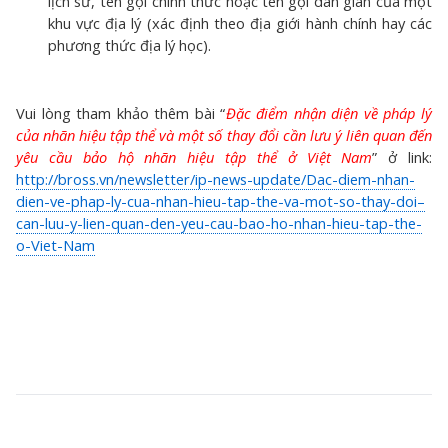
lịch sử, tên gọi chính thức hoặc tên gọi dân gian của một
khu vực địa lý (xác định theo địa giới hành chính hay các
phương thức địa lý học).
Vui lòng tham khảo thêm bài “
Đặc điểm nhận diện về pháp lý
của nhãn hiệu tập thể và một số thay đổi cần lưu ý liên quan đến
yêu cầu bảo hộ nhãn hiệu tập thể ở Việt Nam
” ở link:
http://bross.vn/newsletter/ip-news-update/Dac-diem-nhan-
dien-ve-phap-ly-cua-nhan-hieu-tap-the-va-mot-so-thay-doi–
can-luu-y-lien-quan-den-yeu-cau-bao-ho-nhan-hieu-tap-the-
o-Viet-Nam