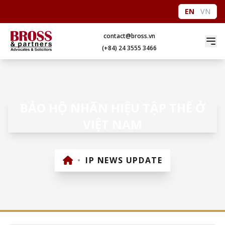
EN
VN
contact@bross.vn
(+84) 24 3555 3466
BẢO HỘ NHÃN HIỆU TẬP THỂ Ở
VIỆT NAM
•
IP NEWS UPDATE