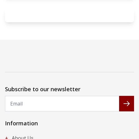
Subscribe to our newsletter
Email
Subs
Information
+
About Us