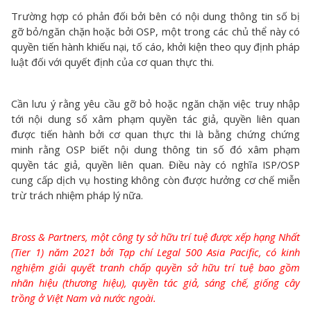
Trường hợp có phản đối bởi bên có nội dung thông tin số bị
gỡ bỏ/ngăn chặn hoặc bởi OSP, một trong các chủ thể này có
quyền tiến hành khiếu nại, tố cáo, khởi kiện theo quy định pháp
luật đối với quyết định của cơ quan thực thi.
Cần lưu ý rằng yêu cầu gỡ bỏ hoặc ngăn chặn việc truy nhập
tới nội dung số xâm phạm quyền tác giả, quyền liên quan
được tiến hành bởi cơ quan thực thi là bằng chứng chứng
minh rằng OSP biết nội dung thông tin số đó xâm phạm
quyền tác giả, quyền liên quan. Điều này có nghĩa ISP/OSP
cung cấp dịch vụ hosting không còn được hưởng cơ chế miễn
trừ trách nhiệm pháp lý nữa.
Bross & Partners, một công ty sở hữu trí tuệ được xếp hạng Nhất
(Tier 1) năm 2021 bởi Tạp chí Legal 500 Asia Pacific, có kinh
nghiệm giải quyết tranh chấp quyền sở hữu trí tuệ bao gồm
nhãn hiệu (thương hiệu), quyền tác giả, sáng chế, giống cây
trồng ở Việt Nam và nước ngoài.