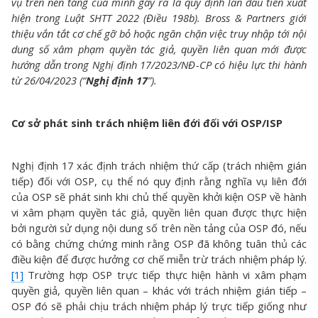
vụ trên nền tảng của mình gây ra là quy định lần đầu tiên xuất
hiện trong Luật SHTT 2022 (Điều 198b).
Bross & Partners
giới
thiệu vắn tắt cơ chế gỡ bỏ hoặc ngăn chặn việc truy nhập tới nội
dung số xâm phạm quyền tác giả, quyền liên quan mới được
hướng dẫn trong Nghị định 17/2023/NĐ-CP có hiệu lực thi hành
từ 26/04/2023 (“
Nghị định 17
”).
Cơ sở phát sinh trách nhiệm liên đới đối với OSP/ISP
Nghị định 17 xác định trách nhiệm thứ cấp (trách nhiệm gián
tiếp) đối với OSP, cụ thể nó quy định rằng nghĩa vụ liên đới
của OSP sẽ phát sinh khi chủ thể quyền khởi kiện OSP về hành
vi xâm phạm quyền tác giả, quyền liên quan được thực hiện
bởi người sử dụng nội dung số trên nền tảng của OSP đó, nếu
có bằng chứng chứng minh rằng OSP đã không tuân thủ các
điều kiện để được hưởng cơ chế miễn trừ trách nhiệm pháp lý.
[1]
Trường hợp OSP trực tiếp thực hiện hành vi xâm phạm
quyền giả, quyền liên quan – khác với trách nhiệm gián tiếp –
OSP đó sẽ phải chịu trách nhiệm pháp lý trực tiếp giống như