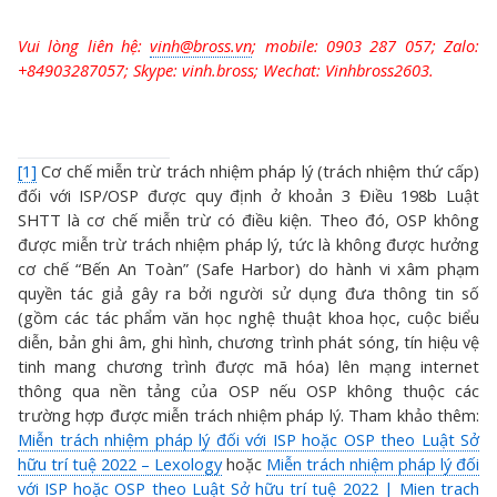
Vui lòng liên hệ:
vinh@bross.vn
; mobile:
0903 287 057; Zalo:
+84903287057; Skype: vinh.bross; Wechat: Vinhbross2603.
[1]
Cơ chế miễn trừ trách nhiệm pháp lý (trách nhiệm thứ cấp)
đối với ISP/OSP được quy định ở khoản 3 Điều 198b Luật
SHTT là cơ chế miễn trừ có điều kiện. Theo đó, OSP không
được miễn trừ trách nhiệm pháp lý, tức là không được hưởng
cơ chế “Bến An Toàn” (Safe Harbor) do hành vi xâm phạm
quyền tác giả gây ra bởi người sử dụng đưa thông tin số
(gồm các tác phẩm văn học nghệ thuật khoa học, cuộc biểu
diễn, bản ghi âm, ghi hình, chương trình phát sóng, tín hiệu vệ
tinh mang chương trình được mã hóa) lên mạng internet
thông qua nền tảng của OSP nếu OSP không thuộc các
trường hợp được miễn trách nhiệm pháp lý. Tham khảo thêm:
Miễn trách nhiệm pháp lý đối với ISP hoặc OSP theo Luật Sở
hữu trí tuệ 2022 – Lexology
hoặc
Miễn trách nhiệm pháp lý đối
với ISP hoặc OSP theo Luật Sở hữu trí tuệ 2022 | Mien trach