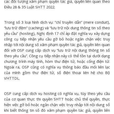
các đối tượng xâm phạm quyền tác giả, quyền liên quan theo
Điều 28 & 35 Luật SHTT 2022.
Trong số 3 loại hình dịch vụ: “chỉ truyền dẫn” (mere conduit),
“lưu trữ đệm” (caching) và “lưu trữ nội dung thông tin số theo
yêu cầu” (hosting), Nghị định 17 chỉ áp đặt nghĩa vụ xây dựng
công cụ tiếp nhận yêu cầu gỡ bỏ hoặc ngăn chặn việc truy
nhập tới nội dung số xâm phạm quyền tác giả, quyền liên quan
đối với OSP cung cấp dịch vụ “lưu trữ nội dung thông tin số
theo yêu cầu”. Công cụ tiếp nhận này có thể tồn tại dưới dạng
chương trình máy tính, hòm thư điện tử, hoặc cổng điện tử.
Ngoài ra, OSP cũng có nghĩa vụ thông báo đầu mối liên lạc
của mình gồm thư điện tử, số điện thoại liên hệ cho Bộ
VHTTDL.
OSP cung cấp dịch vụ hosting có nghĩa vụ, tùy theo yêu cầu
của cơ quan thực thi quyền SHTT hoặc chủ thể quyền, thực
hiện việc gỡ bỏ hoặc ngăn chặn việc truy nhập tới nội dung số
khi biết thông tin số đó xâm phạm quyền tác giả, quyền liên