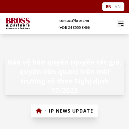
EN
VN
contact@bross.vn
(+84) 24 3555 3466
Bảo vệ bản quyền (quyền tác giả,
quyền liên quan) trên môi
trường số theo Nghị định
17/2023
•
IP NEWS UPDATE