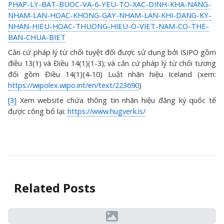
PHAP-LY-BAT-BUOC-VA-6-YEU-TO-XAC-DINH-KHA-NANG-
NHAM-LAN-HOAC-KHONG-GAY-NHAM-LAN-KHI-DANG-KY-
NHAN-HIEU-HOAC-THUONG-HIEU-O-VIET-NAM-CO-THE-
BAN-CHUA-BIET
Căn cứ pháp lý từ chối tuyệt đối được sử dụng bởi ISIPO gồm
điều 13(1) và Điều 14(1)(1-3); và căn cứ pháp lý từ chối tương
đối gồm Điều 14(1)(4-10) Luật nhãn hiệu Iceland (xem:
https://wipolex.wipo.int/en/text/223690
)
[3]
Xem website chứa thông tin nhãn hiệu đăng ký quốc tế
được công bố lại:
https://www.hugverk.is/
Related Posts