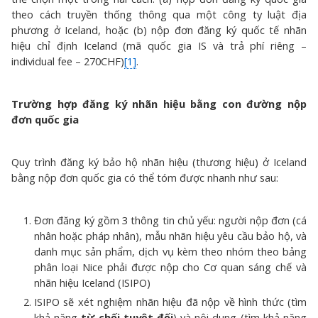
theo cách truyền thống thông qua một công ty luật địa
phương ở Iceland, hoặc (b) nộp đơn đăng ký quốc tế nhãn
hiệu chỉ định Iceland (mã quốc gia IS và trả phí riêng –
individual fee – 270CHF)
[1]
.
Trường hợp đăng ký nhãn hiệu bằng con đường nộp
đơn quốc gia
Quy trình đăng ký bảo hộ nhãn hiệu (thương hiệu) ở Iceland
bằng nộp đơn quốc gia có thể tóm được nhanh như sau:
Đơn đăng ký gồm 3 thông tin chủ yếu: người nộp đơn (cá
nhân hoặc pháp nhân), mẫu nhãn hiệu yêu cầu bảo hộ, và
danh mục sản phẩm, dịch vụ kèm theo nhóm theo bảng
phân loại Nice phải được nộp cho Cơ quan sáng chế và
nhãn hiệu Iceland (ISIPO)
ISIPO sẽ xét nghiệm nhãn hiệu đã nộp về hình thức (tìm
khả năng
từ chối tuyệt đối
) và nội dung (tìm khả năng