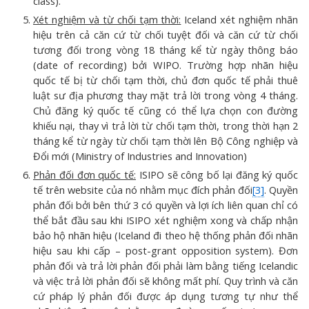
class).
Xét nghiệm và từ chối tạm thời:
Iceland xét nghiệm nhãn
hiệu trên cả căn cứ từ chối tuyệt đối và căn cứ từ chối
tương đối trong vòng 18 tháng kể từ ngày thông báo
(date of recording) bởi WIPO. Trường hợp nhãn hiệu
quốc tế bị từ chối tạm thời, chủ đơn quốc tế phải thuê
luật sư địa phương thay mặt trả lời trong vòng 4 tháng.
Chủ đăng ký quốc tế cũng có thể lựa chọn con đường
khiếu nại, thay vì trả lời từ chối tạm thời, trong thời hạn 2
tháng kể từ ngày từ chối tạm thời lên Bộ Công nghiệp và
Đổi mới (Ministry of Industries and Innovation)
Phản đối đơn quốc tế:
ISIPO sẽ công bố lại đăng ký quốc
tế trên website của nó nhằm mục đích phản đối
[3]
. Quyền
phản đối bởi bên thứ 3 có quyền và lợi ích liên quan chỉ có
thể bắt đầu sau khi ISIPO xét nghiệm xong và chấp nhận
bảo hộ nhãn hiệu (Iceland đi theo hệ thống phản đối nhãn
hiệu sau khi cấp – post-grant opposition system). Đơn
phản đối và trả lời phản đối phải làm bằng tiếng Icelandic
và việc trả lời phản đối sẽ không mất phí. Quy trình và căn
cứ pháp lý phản đối được áp dụng tương tự như thể