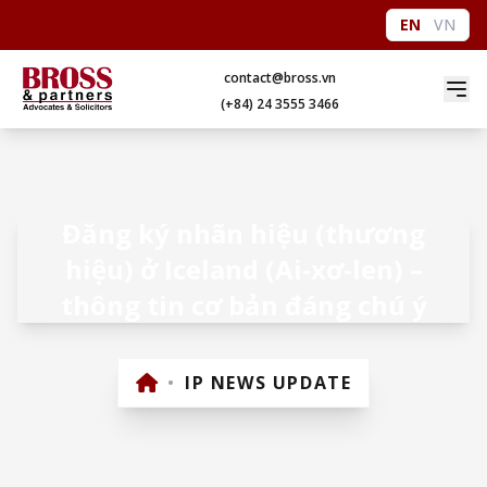
EN
VN
contact@bross.vn
(+84) 24 3555 3466
Đăng ký nhãn hiệu (thương
hiệu) ở Iceland (Ai-xơ-len) –
thông tin cơ bản đáng chú ý
•
IP NEWS UPDATE