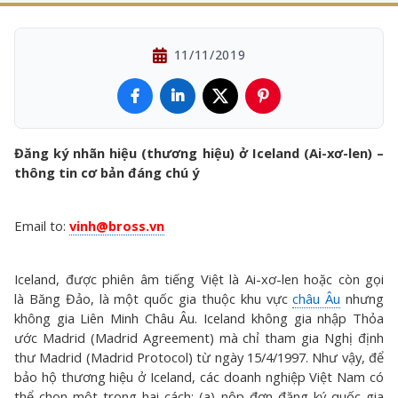
11/11/2019
Đăng ký nhãn hiệu (thương hiệu) ở Iceland (Ai-xơ-len) –
thông tin cơ bản đáng chú ý
Email to:
vinh@bross.vn
Iceland, được phiên âm tiếng Việt là Ai-xơ-len hoặc còn gọi
là Băng Đảo, là một quốc gia thuộc khu vực
châu Âu
nhưng
không gia Liên Minh Châu Âu. Iceland không gia nhập Thỏa
ước Madrid (Madrid Agreement) mà chỉ tham gia Nghị định
thư Madrid (Madrid Protocol) từ ngày 15/4/1997. Như vậy, để
bảo hộ thương hiệu ở Iceland, các doanh nghiệp Việt Nam có
thể chọn một trong hai cách: (a) nộp đơn đăng ký quốc gia