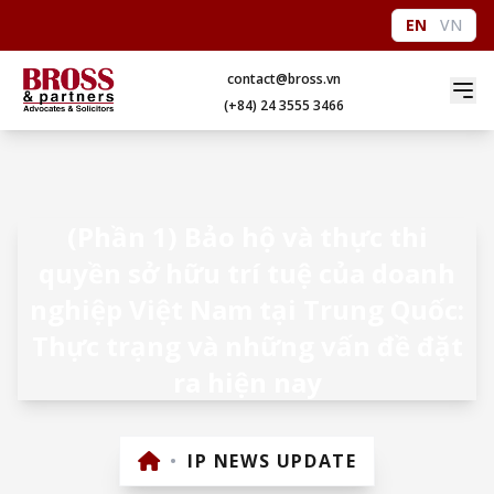
EN
VN
contact@bross.vn
(+84) 24 3555 3466
(Phần 1) Bảo hộ và thực thi
quyền sở hữu trí tuệ của doanh
nghiệp Việt Nam tại Trung Quốc:
Thực trạng và những vấn đề đặt
ra hiện nay
•
IP NEWS UPDATE