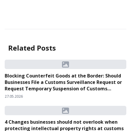
tính đến tháng 9/7/2019 theo tác giả LIU Jian, Deputy DG,
International Cooperation Department, China National
Intellectual Property Administration (CNIPA), Protection and
Development of Geographical Indication in China.
Nguồn:
file:///C:/Users/DELL/Documents/Zalo%20Received%20Fi
Related Posts
Blocking Counterfeit Goods at the Border: Should
Businesses File a Customs Surveillance Request or
Request Temporary Suspension of Customs
Clearance?
27.05.2026
4 Changes businesses should not overlook when
protecting intellectual property rights at customs