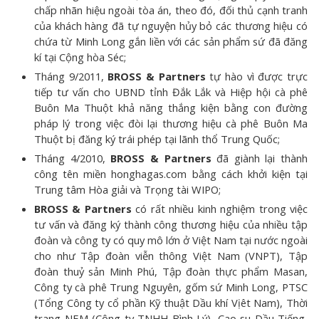
chấp nhãn hiệu ngoài tòa án, theo đó, đối thủ cạnh tranh
của khách hàng đã tự nguyện hủy bỏ các thương hiệu có
chứa từ Minh Long gắn liền với các sản phẩm sứ đã đăng
kí tại Cộng hòa Séc;
Tháng 9/2011,
BROSS & Partners
tự hào vì được trực
tiếp tư vấn cho UBND tỉnh Đắk Lắk và Hiệp hội cà phê
Buôn Ma Thuột khả năng thắng kiện bằng con đường
pháp lý trong việc đòi lại thương hiệu cà phê Buôn Ma
Thuột bị đăng ký trái phép tại lãnh thổ Trung Quốc;
Tháng 4/2010,
BROSS & Partners
đã giành lại thành
công tên miền honghagas.com bằng cách khởi kiện tại
Trung tâm Hòa giải và Trọng tài WIPO;
BROSS & Partners
có rất nhiều kinh nghiệm trong việc
tư vấn và đăng ký thành công thương hiệu của nhiều tập
đoàn và công ty có quy mô lớn ở Việt Nam tại nước ngoài
cho như Tập đoàn viễn thông Việt Nam (VNPT), Tập
đoàn thuỷ sản Minh Phú, Tập đoàn thực phẩm Masan,
Công ty cà phê Trung Nguyên, gốm sứ Minh Long, PTSC
(Tổng Công ty cổ phần Kỹ thuật Dầu khí Vịêt Nam), Thời
trang NEM (Công ty TNHH Bình Lý), Cao su Dầu Tiếng,