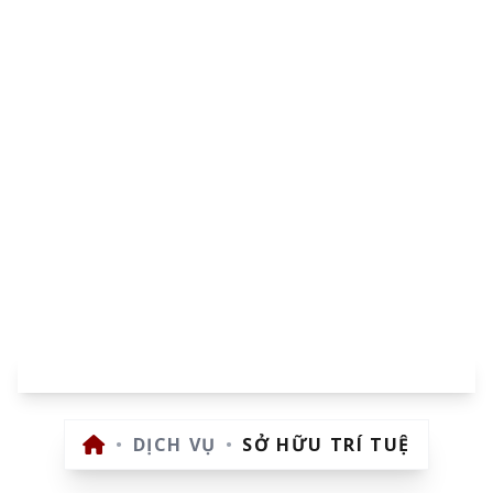
SỞ HỮU TRÍ TUỆ
•
DỊCH VỤ
•
SỞ HỮU TRÍ TUỆ