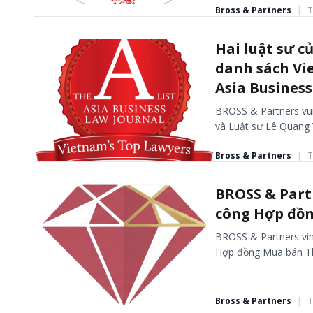
Bross & Partners
|
T
BÀI VIẾT - TIN TỨC
Hai luật sư 
danh sách Vie
Asia Business
BROSS & Partners vu
và Luật sư Lê Quang V
Bross & Partners
|
T
BÀI VIẾT - TIN TỨC
BROSS & Part
công Hợp đồ
BROSS & Partners vin
Hợp đồng Mua bán Tha
Bross & Partners
|
T