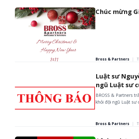
BÀI VIẾT - TIN TỨC
Chúc mừng Gi
Bross & Partners
|
T
CÁC BÀI VIẾT VÀ BÁO CHÍ
Luật sư Nguy
ngũ Luật sư c
BROSS & Partners trâ
khỏi đội ngũ Luật sư
Bross & Partners
|
T
CÁC BÀI VIẾT VÀ BÁO CHÍ