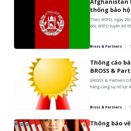
Afghanistan 
thống bảo hộ
Theo WIPO, ngày 26/0
dốc WIPO tuyên bố th
Bross & Partners
|
T
THÔNG BÁO
Thông cáo báo
BROSS & Part
BROSS & Partners trâ
hàng cùng sự nỗ lực k
Bross & Partners
|
T
CÁC BÀI VIẾT VÀ BÁO CHÍ
Thông báo về