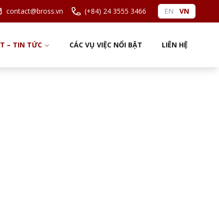
contact@bross.vn
(+84) 24 3555 3466
EN
VN
ẾT – TIN TỨC
CÁC VỤ VIỆC NỔI BẬT
LIÊN HỆ