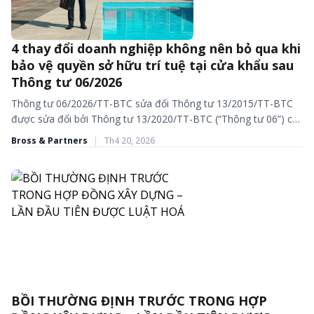
4 thay đổi doanh nghiệp không nên bỏ qua khi
CÁC BÀI VIẾT VÀ BÁO CHÍ
bảo vệ quyền sở hữu trí tuệ tại cửa khẩu sau
Thông tư 06/2026
Thông tư 06/2026/TT-BTC sửa đổi Thông tư 13/2015/TT-BTC
được sửa đổi bởi Thông tư 13/2020/TT-BTC (“Thông tư 06”) có
hiệu lực từ ngày 1/3/2026 là thông tư quan...
Bross & Partners
|
Th4 20, 2026
BỒI THƯỜNG ĐỊNH TRƯỚC TRONG HỢP
BÀI VIẾT - TIN TỨC