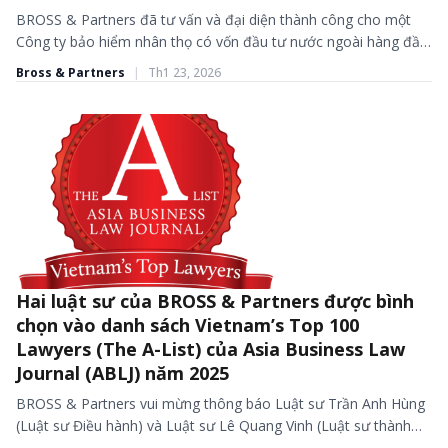
BROSS & Partners đã tư vấn và đại diện thành công cho một
Công ty bảo hiểm nhân thọ có vốn đầu tư nước ngoài hàng đầu
tại...
Bross & Partners
|
Th1 23, 2026
Hai luật sư của BROSS & Partners được bình
BÀI VIẾT - TIN TỨC
chọn vào danh sách Vietnam’s Top 100
Lawyers (The A-List) của Asia Business Law
Journal (ABLJ) năm 2025
BROSS & Partners vui mừng thông báo Luật sư Trần Anh Hùng
(Luật sư Điều hành) và Luật sư Lê Quang Vinh (Luật sư thành
viên) – đã...