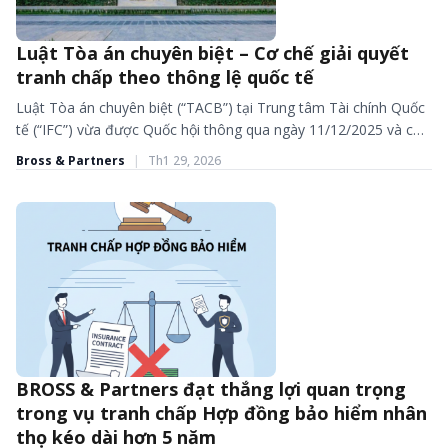
Luật Tòa án chuyên biệt – Cơ chế giải quyết
BÀI VIẾT - TIN TỨC
tranh chấp theo thông lệ quốc tế
Luật Tòa án chuyên biệt (“TACB”) tại Trung tâm Tài chính Quốc
tế (“IFC”) vừa được Quốc hội thông qua ngày 11/12/2025 và có
hiệu lực từ ngày...
Bross & Partners
|
Th1 29, 2026
BROSS & Partners đạt thắng lợi quan trọng
BÀI VIẾT - TIN TỨC
trong vụ tranh chấp Hợp đồng bảo hiểm nhân
thọ kéo dài hơn 5 năm