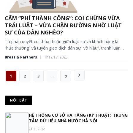
CẤM “PHÍ THÀNH CÔNG”: COI CHỪNG VỪA
BÀI VIẾT - TIN TỨC
TRÁI LUẬT – VỪA CHẶN ĐƯỜNG NHỜ LUẬT
SƯ CỦA DÂN NGHÈO?
Từ phán quyết coi thỏa thuận giữa luật sư và khách hàng là
“hứa thưởng” và tuyên giao dịch dân sự” vô hiệu”, tranh luận
trong giới nghiên...
Bross & Partners
|
Th12 17, 2025
Phân
1
2
3
…
9
trang
bài
viết
NỔI BẬT
1
HỆ THỐNG CƠ SỞ HẠ TẦNG (KỸ THUẬT) TRUNG
TÂM DỮ LIỆU NHÀ NƯỚC HÀ NỘI
21.11.2012