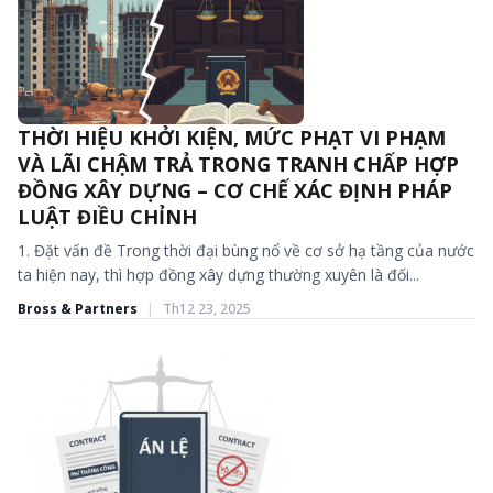
THỜI HIỆU KHỞI KIỆN, MỨC PHẠT VI PHẠM
BÀI VIẾT - TIN TỨC
VÀ LÃI CHẬM TRẢ TRONG TRANH CHẤP HỢP
ĐỒNG XÂY DỰNG – CƠ CHẾ XÁC ĐỊNH PHÁP
LUẬT ĐIỀU CHỈNH
1. Đặt vấn đề Trong thời đại bùng nổ về cơ sở hạ tầng của nước
ta hiện nay, thì hợp đồng xây dựng thường xuyên là đối...
Bross & Partners
|
Th12 23, 2025