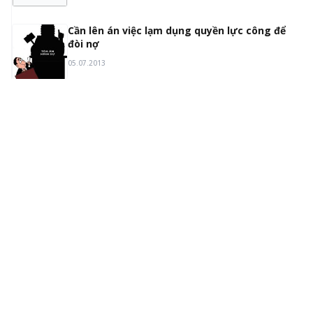
2
Cần lên án việc lạm dụng quyền lực công để
đòi nợ
05.07.2013
3
Những câu hỏi thường gặp liên quan đến
Sáng chế tại Việt Nam
17.06.2014
4
Google và YouTube sắp đối đầu với một vụ
kiện kép
14.08.2014
5
Hướng dẫn Đăng ký Nhãn hiệu tại Trung Quốc
25.02.2015