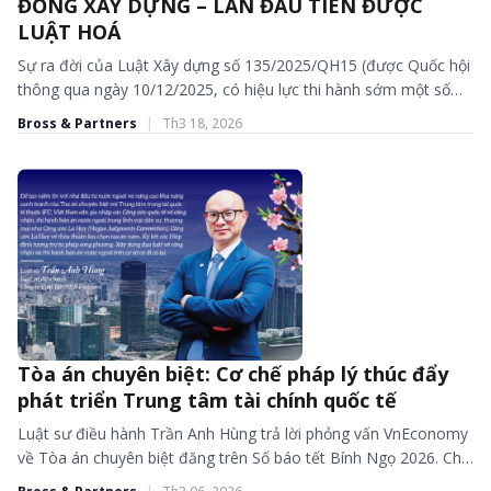
ĐỒNG XÂY DỰNG – LẦN ĐẦU TIÊN ĐƯỢC
LUẬT HOÁ
Sự ra đời của Luật Xây dựng số 135/2025/QH15 (được Quốc hội
thông qua ngày 10/12/2025, có hiệu lực thi hành sớm một số
điều khoản từ ngày 01/01/2026) là...
Bross & Partners
|
Th3 18, 2026
Tòa án chuyên biệt: Cơ chế pháp lý thúc đẩy
CÁC BÀI VIẾT VÀ BÁO CHÍ
phát triển Trung tâm tài chính quốc tế
Luật sư điều hành Trần Anh Hùng trả lời phỏng vấn VnEconomy
về Tòa án chuyên biệt đăng trên Số báo tết Bính Ngọ 2026. Chi
tiết bài...