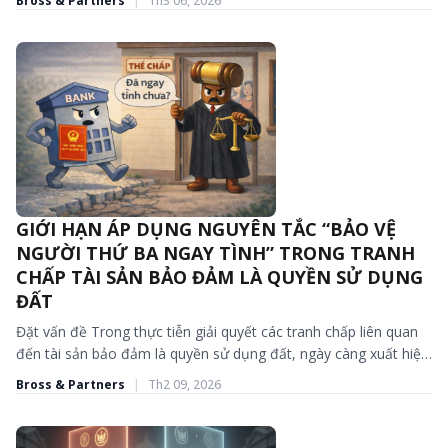
Bross & Partners
|
Th3 06, 2026
GIỚI HẠN ÁP DỤNG NGUYÊN TẮC “BẢO VỆ
CÁC BÀI VIẾT VÀ BÁO CHÍ
NGƯỜI THỨ BA NGAY TÌNH” TRONG TRANH
CHẤP TÀI SẢN BẢO ĐẢM LÀ QUYỀN SỬ DỤNG
ĐẤT
Đặt vấn đề Trong thực tiễn giải quyết các tranh chấp liên quan
đến tài sản bảo đảm là quyền sử dụng đất, ngày càng xuất hiện
nhiều...
Bross & Partners
|
Th2 09, 2026