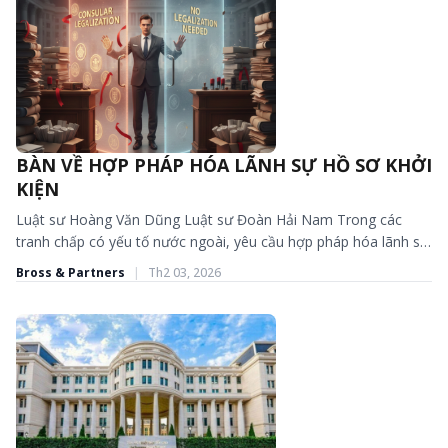
BÀN VỀ HỢP PHÁP HÓA LÃNH SỰ HỒ SƠ KHỞI
BÀI VIẾT - TIN TỨC
KIỆN
Luật sư Hoàng Văn Dũng Luật sư Đoàn Hải Nam Trong các
tranh chấp có yếu tố nước ngoài, yêu cầu hợp pháp hóa lãnh sự
đối với...
Bross & Partners
|
Th2 03, 2026