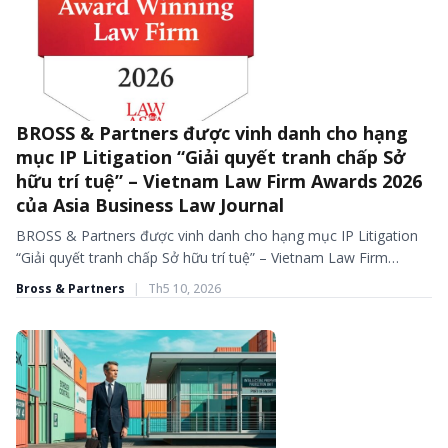
BROSS & Partners được vinh danh cho hạng
BÀI VIẾT - TIN TỨC
mục IP Litigation “Giải quyết tranh chấp Sở
hữu trí tuệ” – Vietnam Law Firm Awards 2026
của Asia Business Law Journal
BROSS & Partners được vinh danh cho hạng mục IP Litigation
“Giải quyết tranh chấp Sở hữu trí tuệ” – Vietnam Law Firm
Awards 2026 của Asia Business...
Bross & Partners
|
Th5 10, 2026