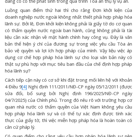
đáng có có thể phát sinh trong quá trình Tòa án thụ lý vụ án.
Luồng quan điểm thứ hai thì cho rằng Đơn khởi kiện của
doanh nghiệp nước ngoài không nhất thiết phải hợp pháp hóa
lãnh sự. Bởi lẽ, Đơn khởi kiện không phải là giấy tờ do cơ quan
có thẩm quyền nước ngoài ban hành, cũng không phải là tài
liệu cần xác nhận về mặt hành chính hay công vụ. Đây là văn
bản thể hiện ý chí của đương sự trong việc yêu cầu Tòa án
bảo vệ quyền và lợi ích hợp pháp của mình. Vậy liệu việc áp
dụng cơ chế hợp pháp hóa lãnh sự cho loại văn bản này có
thật sự phù hợp với mục tiêu ban đầu của chế định hợp pháp
hóa lãnh sự?
Cách tiếp cận này có cơ sở khi đặt trong mối liên hệ với Khoản
4 Điều 9
[4]
Nghị định 111/2011/NĐ-CP ngày 05/12/2011 (được
sửa đổi, bổ sung bởi Nghị định 196/2025/NĐ-CP ngày
04/7/2025) của Chính phủ. Trong đó nêu rõ với trường hợp cơ
quan nhà nước có thẩm quyền của Việt Nam không yêu cầu
hợp pháp hóa lãnh sự và có thể tự xác định được tính xác
thực của giấy tờ, thì việc miễn hợp pháp hóa là hoàn toàn có
căn cứ pháp lý.
Có quan điểm cho rằng yêu cầu hợp pháp hóa lãnh sự nên