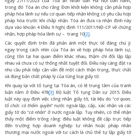
ngày 27/11/2023 của Tòa án Nhân dân Hà Nội ban hành,
trong đó Tòa án cho rằng Đơn khởi kiện không cần phải hợp
pháp hóa lãnh sự nếu cơ quan tiếp nhận không có yêu cầu hợp
pháp hóa trước khi chấp nhận. Tòa án đưa ra nhận định này
dựa vào khoản 4 Điều 9 Nghị định 111/2011/NĐ-CP về chứng
nhận, hợp pháp hóa lãnh sự – trang 10
[2]
.
Các quyết định trên đã phản ánh một thực tế đáng chú ý:
ngay trong cách nhìn của Tòa án về hợp pháp hóa lãnh sự,
cũng tồn tại hai quan điểm khác nhau, thậm chí đối lập lập
nhau và chưa có sự thống nhất tuyệt đối. Điều này càng đặt ra
nhu cầu phải tiếp cận vấn đề một cách thận trọng, thực chất
và đúng bản chất pháp lý của từng loại giấy tờ.
Khi quay lại với tố tụng tại Tòa án, có lẽ trung tâm của tranh
luận nằm ở Điều 478
[3]
Bộ luật Tố tụng Dân sự 2015. Điều
luật này quy định việc công nhận giấy tờ, tài liệu do “
cơ quan,
tổ chức có thẩm quyền
” nước ngoài lập, cấp, xác nhận và các
giấy tờ do “
cá nhân
” ở nước ngoài lập. Tuy nhiên, có thể nhận
thấy một điểm trống rằng: điều luật không đề cập trực tiếp
đến trường hợp doanh nghiệp tư nhân hoặc pháp nhân
thương mại nước ngoài với tư cách là chủ thể tự lập giấy tờ