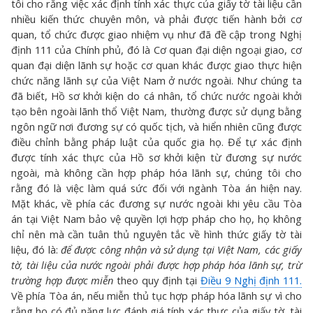
tôi cho rằng việc xác định tính xác thực của giấy tờ tài liệu cần
nhiều kiến thức chuyên môn, và phải được tiến hành bởi cơ
quan, tổ chức được giao nhiệm vụ như đã đề cập trong Nghị
định 111 của Chính phủ, đó là Cơ quan đại diện ngoại giao, cơ
quan đại diện lãnh sự hoặc cơ quan khác được giao thực hiện
chức năng lãnh sự của Việt Nam ở nước ngoài. Như chúng ta
đã biết, Hồ sơ khởi kiện do cá nhân, tổ chức nước ngoài khởi
tạo bên ngoài lãnh thổ Việt Nam, thường được sử dụng bằng
ngôn ngữ nơi đương sự có quốc tịch, và hiển nhiên cũng được
điều chỉnh bằng pháp luật của quốc gia họ. Để tự xác định
được tính xác thực của Hồ sơ khởi kiện từ đương sự nước
ngoài, mà không cần hợp pháp hóa lãnh sự, chúng tôi cho
rằng đó là việc làm quá sức đối với ngành Tòa án hiện nay.
Mặt khác, về phía các đương sự nước ngoài khi yêu cầu Tòa
án tại Việt Nam bảo vệ quyền lợi hợp pháp cho họ, họ không
chỉ nên mà cần tuân thủ nguyên tắc về hình thức giấy tờ tài
liệu, đó là:
để được công nhận và sử dụng tại Việt Nam, các giấy
tờ, tài liệu của nước ngoài phải được hợp pháp hóa lãnh sự, trừ
trường hợp được miễn
theo quy định tại
Điều 9 Nghị định 111.
Về phía Tòa án, nếu miễn thủ tục hợp pháp hóa lãnh sự vì cho
rằng họ có đủ năng lực đánh giá tính xác thực của giấy tờ, tài