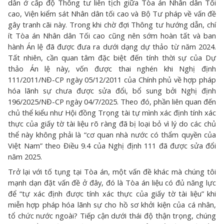
dẫn ở cấp độ Thông tư liên tịch giữa Tòa án Nhân dân Tối
cao, Viện kiểm sát Nhân dân tối cao và Bộ Tư pháp về vấn đề
gây tranh cãi này. Trong khi chờ đợi Thông tư hướng dẫn, chí
ít Tòa án Nhân dân Tối cao cũng nên sớm hoàn tất và ban
hành Án lệ đã được đưa ra dưới dạng dự thảo từ năm 2024.
Tất nhiên, cần quan tâm đặc biệt đến tính thời sự của Dự
thảo Án lệ này, vốn được thai nghén khi Nghị định
111/2011/NĐ-CP ngày 05/12/2011 của Chính phủ về hợp pháp
hóa lãnh sự chưa được sửa đổi, bổ sung bởi Nghị định
196/2025/NĐ-CP ngày 04/7/2025. Theo đó, phần liên quan đến
chủ thể kiểu như Hội đồng Trọng tài tự mình xác định tính xác
thực của giấy tờ tài liệu rõ ràng đã bị loại bỏ vì lý do các chủ
thể này không phải là “cơ quan nhà nước có thẩm quyền của
Việt Nam” theo Điều 9.4 của Nghị định 111 đã được sửa đổi
năm 2025.
Trở lại với tố tụng tại Tòa án, một vấn đề khác mà chúng tôi
mạnh dạn đặt vấn đề ở đây, đó là Tòa án liệu có đủ năng lực
để “tự xác định được tính xác thực của giấy tờ tài liệu” khi
miễn hợp pháp hóa lãnh sự cho hồ sơ khởi kiện của cá nhân,
tổ chức nước ngoài? Tiếp cận dưới thái độ thận trọng, chúng