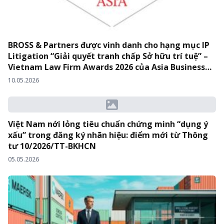
BROSS & Partners được vinh danh cho hạng mục IP
Litigation “Giải quyết tranh chấp Sở hữu trí tuệ” –
Vietnam Law Firm Awards 2026 của Asia Business
Law Journal
10.05.2026
Việt Nam nới lỏng tiêu chuẩn chứng minh “dụng ý
xấu” trong đăng ký nhãn hiệu: điểm mới từ Thông
tư 10/2026/TT-BKHCN
05.05.2026