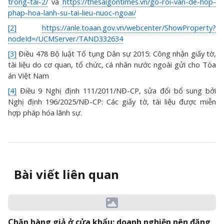
trong-tai-2/
và
https://thesaigontimes.vn/go-roi-van-de-hop-
phap-hoa-lanh-su-tai-lieu-nuoc-ngoai/
[2]
https://anle.toaan.gov.vn/webcenter/ShowProperty?
nodeId=/UCMServer/TAND332634
[3]
Điều 478 Bộ luật Tố tụng Dân sự 2015: Công nhận giấy tờ,
tài liệu do cơ quan, tổ chức, cá nhân nước ngoài gửi cho Tòa
án Việt Nam
[4]
Điều 9 Nghị định 111/2011/NĐ-CP, sửa đổi bổ sung bởi
Nghị định 196/2025/NĐ-CP: Các giấy tờ, tài liệu được miễn
hợp pháp hóa lãnh sự.
Bài viết liên quan
Chặn hàng giả ở cửa khẩu: doanh nghiệp nên đăng