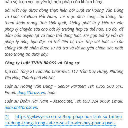
bảo vệ trọn vẹn quyền lợi hợp pháp của khách hàng.
Bài viết này được đồng thực hiện bởi Luật sư Hoàng Văn Dũng
và Luật sư Đoàn Hải Nam
,
với mục đích cung cấp thông tin
tham khảo mang tính khái quát, không phải là ý kiến tư vấn
pháp lý chuyên sâu cho bất kỳ trường hợp cụ thể nào. Do đó, để
đảm bảo quyền lợi và tuân thủ đúng luật, khi gặp bất kỳ vấn đề
pháp lý nào, bạn
đọc
có
thể
liên hệ trực tiếp với luật sư của
chúng tôi
để nhận được sự hỗ trợ và lời khuyên chính xác nhất
theo thông tin
dưới đây
:
Công ty Luật TNHH BROSS và Cộng sự
Địa chỉ: Tầng 21 Tòa nhà Charmvit, 117 Trần Duy Hưng, Phường
Yên Hòa, Thành phố Hà Nội
Luật sư Hoàng Văn Dũng – Senior Partner; Tel: 0355 500 610;
Email:
dung@bross.vn
; hoặc
Luật sư Đoàn Hải Nam – Asscociate; Tel: 093 324 9669; Email:
nam.dh@bross.vn
.
[1]
https://gvlawyers.com.vn/hop-phap-hoa-lanh-su-tai-lieu-
su-dung-trong-trong-tai-co-so-cho-viec-huy-phan-quyet-