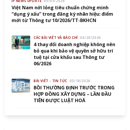
IP NEWS UPDATE
05/05/2026
Việt Nam nới lỏng tiêu chuẩn chứng minh
“dụng ý xấu” trong đăng ký nhãn hiệu: điểm
mới từ Thông tư 10/2026/TT-BKHCN
CÁC BÀI VIẾT VÀ BÁO CHÍ
04/20/2026
4 thay đổi doanh nghiệp không nên
bỏ qua khi bảo vệ quyền sở hữu trí
tuệ tại cửa khẩu sau Thông tư
06/2026
BÀI VIẾT - TIN TỨC
03/18/2026
BỒI THƯỜNG ĐỊNH TRƯỚC TRONG
HỢP ĐỒNG XÂY DỰNG – LẦN ĐẦU
TIÊN ĐƯỢC LUẬT HOÁ