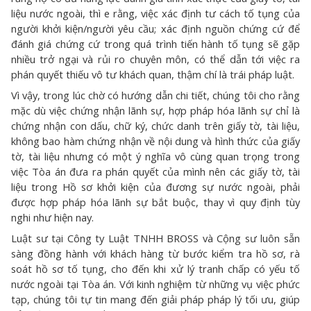
liệu nước ngoài, thì e rằng, việc xác định tư cách tố tụng của
người khởi kiện/người yêu cầu; xác định nguồn chứng cứ để
đánh giá chứng cứ trong quá trình tiến hành tố tụng sẽ gặp
nhiều trở ngại và rủi ro chuyên môn, có thể dẫn tới việc ra
phán quyết thiếu vô tư khách quan, thậm chí là trái pháp luật.
Vì vậy, trong lúc chờ có hướng dẫn chi tiết, chúng tôi cho rằng
mặc dù việc chứng nhận lãnh sự, hợp pháp hóa lãnh sự chỉ là
chứng nhận con dấu, chữ ký, chức danh trên giấy tờ, tài liệu,
không bao hàm chứng nhận về nội dung và hình thức của giấy
tờ, tài liệu nhưng có một ý nghĩa vô cùng quan trọng trong
việc Tòa án đưa ra phán quyết của mình nên các giấy tờ, tài
liệu trong Hồ sơ khởi kiện của đương sự nước ngoài, phải
được hợp pháp hóa lãnh sự bắt buộc, thay vì quy định tùy
nghi như hiện nay.
Luật sư tại Công ty Luật TNHH BROSS và Cộng sư luôn sẵn
sàng đồng hành với khách hàng từ bước kiểm tra hồ sơ, rà
soát hồ sơ tố tụng, cho đến khi xử lý tranh chấp có yếu tố
nước ngoài tại Tòa án. Với kinh nghiệm từ những vụ việc phức
tạp, chúng tôi tự tin mang đến giải pháp pháp lý tối ưu, giúp