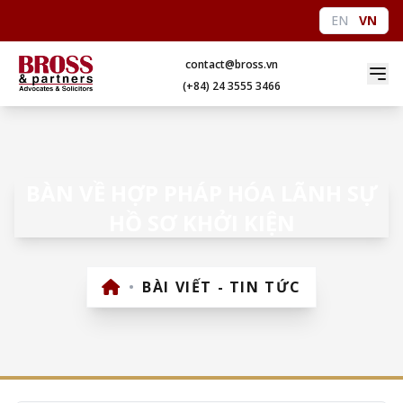
EN
VN
contact@bross.vn
(+84) 24 3555 3466
BÀN VỀ HỢP PHÁP HÓA LÃNH SỰ
HỒ SƠ KHỞI KIỆN
•
BÀI VIẾT - TIN TỨC