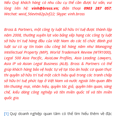
Nếu Quý khách hàng có nhu cầu cụ thể cần được tư vấn, vui
lòng liên hệ:
vinh@bross.vn;
điện thoại
0903 287 057
;
Wechat: wxid_56evtn82p2vf22; Skype: vinh.bross
Bross & Partners, một công ty luật sở hữu trí tuệ được thành lập
năm 2008, thường xuyên lọt vào bảng xếp hạng các công ty luật
sở hữu trí tuệ hàng đầu của Việt Nam do các tổ chức đánh giá
luật sư có uy tín toàn cầu công bố hàng năm như Managing
Intellectual Property (MIP), World Trademark Review (WTR1000),
Legal 500 Asia Pacific, AsiaLaw Profiles, Asia Leading Lawyers,
Asia IP và Asian Legal Business (ALB). Bross & Partners có thể
giúp khách hàng bảo vệ hoặc tự vệ tại tòa án hoặc cơ quan thực
thi quyền sở hữu trí tuệ một cách hiệu quả trong các tranh chấp
sở hữu trí tuệ phức tạp ở Việt Nam và nước ngoài liên quan đến
tên thương mại, nhãn hiệu, quyền tác giả, quyền liên quan, sáng
chế, kiểu dáng công nghiệp và tên miền quốc tế và tên miền
quốc gia.
[1]
Quý doanh nghiệp quan tâm có thể tìm hiểu thêm về đặc