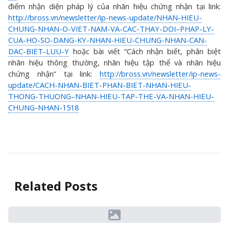
điểm nhận diện pháp lý của nhãn hiệu chứng nhận tại link:
http://bross.vn/newsletter/ip-news-update/NHAN-HIEU-
CHUNG-NHAN-O-VIET-NAM-VA-CAC-THAY-DOI–PHAP-LY-
CUA-HO-SO-DANG-KY-NHAN-HIEU-CHUNG-NHAN-CAN-
DAC-BIET-LUU-Y
hoặc bài viết “Cách nhận biết, phân biệt
nhãn hiệu thông thường, nhãn hiệu tập thể và nhãn hiệu
chứng nhận” tại link:
http://bross.vn/newsletter/ip-news-
update/CACH-NHAN-BIET-PHAN-BIET-NHAN-HIEU-
THONG-THUONG–NHAN-HIEU-TAP-THE-VA-NHAN-HIEU-
CHUNG-NHAN-1518
Related Posts