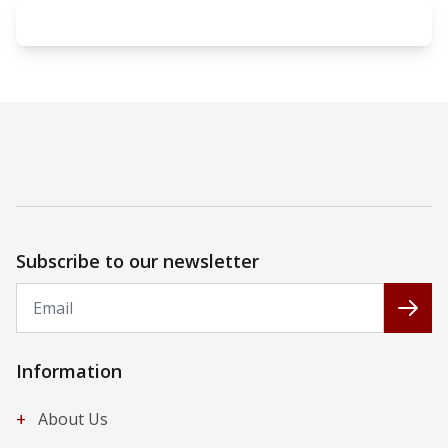
Subscribe to our newsletter
Email
Subs
Information
+
About Us