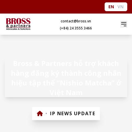
EN
VN
contact@bross.vn
(+84) 24 3555 3466
Bross & Partners hỗ trợ khách
hàng đăng ký thành công nhãn
hiệu tập thể “Nishio Matcha” ở
Việt Nam
•
IP NEWS UPDATE