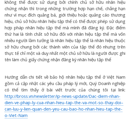
không thể được sử dụng bởi chính chủ sở hữu nhãn hiệu
chứng nhận thì trong những trường hợp hạn chế, chẳng hạn
như vì mục đích quảng bá, giới thiệu hoặc quảng cáo thương
hiệu, chủ sở hữu nhãn hiệu tập thể có thể được phép sử dụng
hợp pháp nhãn hiệu tập thể mà mình đã đăng ký. Đặc điểm
thứ hai là tính chất sở hữu đối với nhãn hiệu tập thể mà vốn
nhiều người lầm tưởng là nhãn hiệu tập thể là nhãn hiệu thuộc
sở hữu chung bởi các thành viên của tập thể đó nhưng trên
thực tế chỉ một và duy nhất một chủ sở hữu là người được ghi
tên làm chủ giấy chứng nhận đăng ký nhãn hiệu tập thể
Hướng dẫn chi tiết về bảo hộ nhãn hiệu tập thể ở Việt Nam
gồm cả cập nhật các yêu cầu pháp lý mới, Quý Doanh nghiệp
có thể tìm thấy ở bài viết trước của chúng tôi tại link:
http://bross.vn/newsletter/ip-news-update/Dac-diem-nhan-
dien-ve-phap-ly-cua-nhan-hieu-tap-the-va-mot-so-thay-doi–
can-luu-y-lien-quan-den-yeu-cau-bao-ho-nhan-hieu-tap-the-
o-Viet-Nam