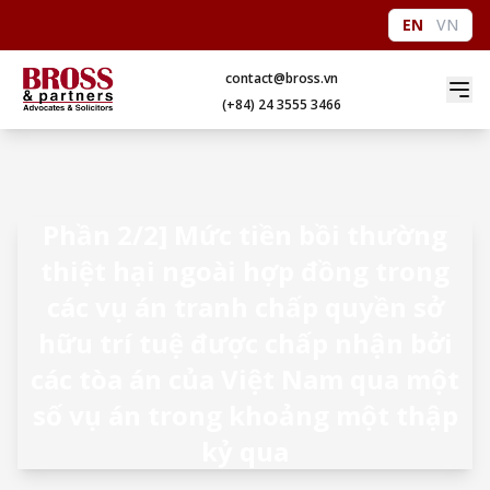
EN
VN
contact@bross.vn
(+84) 24 3555 3466
Phần 2/2] Mức tiền bồi thường
thiệt hại ngoài hợp đồng trong
các vụ án tranh chấp quyền sở
hữu trí tuệ được chấp nhận bởi
các tòa án của Việt Nam qua một
số vụ án trong khoảng một thập
kỷ qua