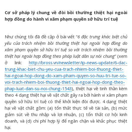
Cơ sở pháp lý chung về đòi bồi thường thiệt hại ngoài
hợp đồng do hành vi xâm phạm quyền sở hữu trí tuệ
Như chúng tôi đã đề cập ở bài viết “
6 đặc trưng khác biệt chủ
yếu của trách nhiệm bồi thường thiệt hại ngoài hợp đồng do
xâm phạm quyền sở hữu trí tuệ so với trách nhiệm bồi thường
thiệt hại ngoài hợp đồng theo pháp luật dân sự nói chung
” (xem
ở link:
http://bross.vn/newsletter/ip-news-update/6-dac-
trung-khac-biet-chu-yeu-cua-trach-nhiem-boi-thuong-thiet-
hai-ngoai-hop-dong-do-xam-pham-quyen-so-huu-tri-tue-so-
voi-trach-nhiem-boi-thuong-thiet-hai-ngoai-hop-dong-theo-
phap-luat-dan-su-noi-chung-1543
), thiệt hại về tinh thần kèm
theo 4 dạng thiệt hại về vật chất gây ra bởi hành vi xâm phạm
quyền sở hữu trí tuệ có thể khởi kiện đòi được. 4 dạng thiệt
hại về vật chất gồm: (a) tổn thất thực tế về tài sản, (b) mức
giảm sút về thu nhập và lợi nhuận, (c) tổn thất cơ hội kinh
doanh, và (d) chi phí hợp lý để ngăn chặn và khắc phục thiệt
hại.