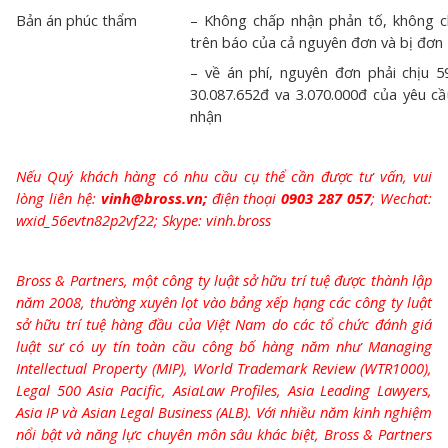
Bản án phúc thẩm
– Không chấp nhận phản tố, không chấ
trên báo của cả nguyên đơn và bị đơn
– về án phí, nguyên đơn phải chịu 59
30.087.652đ va 3.070.000đ của yêu 
nhận
Nếu Quý khách hàng có nhu cầu cụ thể cần được tư vấn, vui
lòng liên hệ:
vinh@bross.vn;
điện thoại
0903 287 057
; Wechat:
wxid_56evtn82p2vf22; Skype: vinh.bross
Bross & Partners, một công ty luật sở hữu trí tuệ được thành lập
năm 2008, thường xuyên lọt vào bảng xếp hạng các công ty luật
sở hữu trí tuệ hàng đầu của Việt Nam do các tổ chức đánh giá
luật sư có uy tín toàn cầu công bố hàng năm như Managing
Intellectual Property (MIP), World Trademark Review (WTR1000),
Legal 500 Asia Pacific, AsiaLaw Profiles, Asia Leading Lawyers,
Asia IP và Asian Legal Business (ALB). Với nhiều năm kinh nghiệm
nổi bật và năng lực chuyên môn sâu khác biệt, Bross & Partners