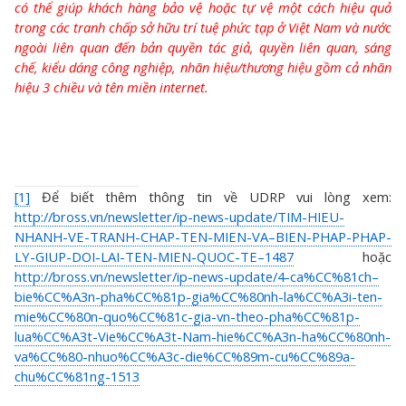
có thể giúp khách hàng bảo vệ hoặc tự vệ một cách hiệu quả
trong các tranh chấp sở hữu trí tuệ phức tạp ở Việt Nam và nước
ngoài liên quan đến bản quyền tác giả, quyền liên quan, sáng
chế, kiểu dáng công nghiệp, nhãn hiệu/thương hiệu gồm cả nhãn
hiệu 3 chiều và tên miền internet.
[1]
Để biết thêm thông tin về UDRP vui lòng xem:
http://bross.vn/newsletter/ip-news-update/TIM-HIEU-
NHANH-VE-TRANH-CHAP-TEN-MIEN-VA–BIEN-PHAP-PHAP-
LY-GIUP-DOI-LAI-TEN-MIEN-QUOC-TE–1487
hoặc
http://bross.vn/newsletter/ip-news-update/4-ca%CC%81ch–
bie%CC%A3n-pha%CC%81p-gia%CC%80nh-la%CC%A3i-ten-
mie%CC%80n-quo%CC%81c-gia-vn-theo-pha%CC%81p-
lua%CC%A3t-Vie%CC%A3t-Nam-hie%CC%A3n-ha%CC%80nh-
va%CC%80-nhuo%CC%A3c-die%CC%89m-cu%CC%89a-
chu%CC%81ng-1513