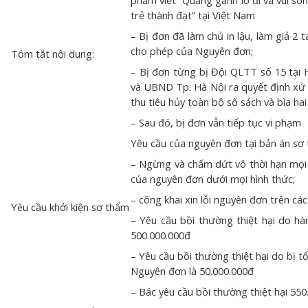
phẩm viết “Quẳng gánh lo đi và vui số
trẻ thành đạt” tại Việt Nam
– Bị đơn đã làm chủ in lậu, làm giả 2
cho phép của Nguyên đơn;
Tóm tắt nội dung:
– Bị đơn từng bị Đội QLTT số 15 tại H
và UBND Tp. Hà Nội ra quyết định xử p
thu tiêu hủy toàn bộ số sách và bìa hai
– Sau đó, bị đơn vẫn tiếp tục vi phạm
Yêu cầu của nguyên đơn tại bản án sơ
– Ngừng và chấm dứt vô thời hạn mọi
của nguyên đơn dưới mọi hình thức;
– công khai xin lỗi nguyên đơn trên cá
Yêu cầu khởi kiện sơ thẩm
– Yêu cầu bồi thường thiệt hại do hà
500.000.000đ
– Yêu cầu bồi thường thiệt hại do bị t
Nguyên đơn là 50.000.000đ
– Bác yêu cầu bồi thường thiệt hại 55