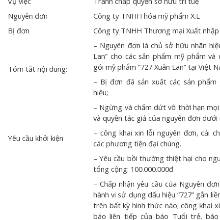
Vụ việc
Tranh chấp quyền sở hữu trí tuệ
Nguyên đơn
Công ty TNHH hóa mỹ phẩm X.L
Bị đơn
Công ty TNHH Thương mại Xuất nhập
– Nguyên đơn là chủ sở hữu nhãn hiệ
Lan” cho các sản phẩm mỹ phẩm và 
gói mỹ phẩm “727 Xuân Lan” tại Việt 
Tóm tắt nội dung:
– Bị đơn đã sản xuất các sản phẩm 
hiệu;
– Ngừng và chấm dứt vô thời hạn mọi
và quyền tác giả của nguyên đơn dưới 
– công khai xin lỗi nguyên đơn, cải c
Yêu cầu khởi kiện
các phương tiện đại chúng.
– Yêu cầu bồi thường thiệt hại cho n
tổng cộng: 100.000.000đ
– Chấp nhận yêu cầu của Nguyên đơn
hành vi sử dụng dấu hiệu “727” gắn li
trên bất kỳ hình thức nào; công khai x
báo liên tiếp của báo Tuổi trẻ, bá