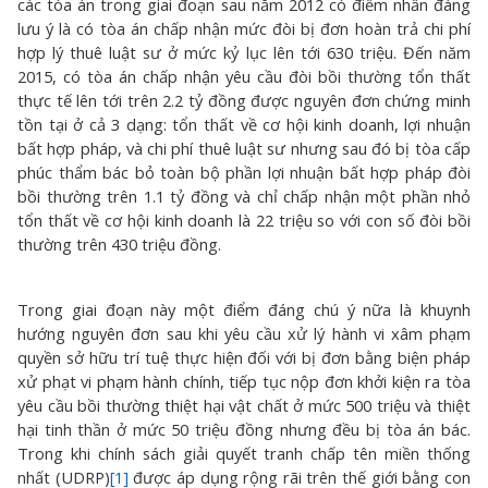
các tòa án trong giai đoạn sau năm 2012 có điểm nhấn đáng
lưu ý là có tòa án chấp nhận mức đòi bị đơn hoàn trả chi phí
hợp lý thuê luật sư ở mức kỷ lục lên tới 630 triệu. Đến năm
2015, có tòa án chấp nhận yêu cầu đòi bồi thường tổn thất
thực tế lên tới trên 2.2 tỷ đồng được nguyên đơn chứng minh
tồn tại ở cả 3 dạng: tổn thất về cơ hội kinh doanh, lợi nhuận
bất hợp pháp, và chi phí thuê luật sư nhưng sau đó bị tòa cấp
phúc thẩm bác bỏ toàn bộ phần lợi nhuận bất hợp pháp đòi
bồi thường trên 1.1 tỷ đồng và chỉ chấp nhận một phần nhỏ
tổn thất về cơ hội kinh doanh là 22 triệu so với con số đòi bồi
thường trên 430 triệu đồng.
Trong giai đoạn này một điểm đáng chú ý nữa là khuynh
hướng nguyên đơn sau khi yêu cầu xử lý hành vi xâm phạm
quyền sở hữu trí tuệ thực hiện đối với bị đơn bằng biện pháp
xử phạt vi phạm hành chính, tiếp tục nộp đơn khởi kiện ra tòa
yêu cầu bồi thường thiệt hại vật chất ở mức 500 triệu và thiệt
hại tinh thần ở mức 50 triệu đồng nhưng đều bị tòa án bác.
Trong khi chính sách giải quyết tranh chấp tên miền thống
nhất (UDRP)
[1]
được áp dụng rộng rãi trên thế giới bằng con