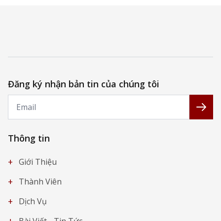
Đăng ký nhận bản tin của chúng tôi
Email
Đăng
Thông tin
+
Giới Thiệu
+
Thành Viên
+
Dịch Vụ
+
Bài Viết - Tin Tức