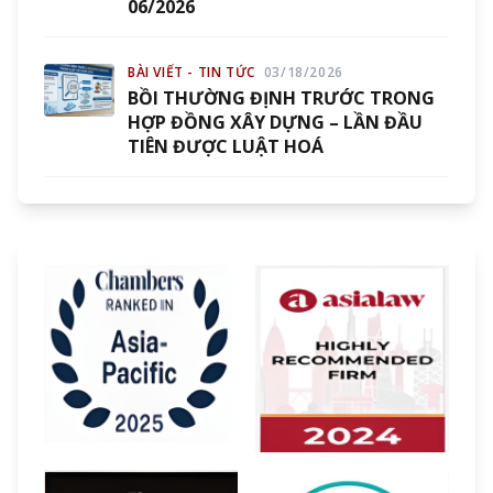
06/2026
BÀI VIẾT - TIN TỨC
03/18/2026
BỒI THƯỜNG ĐỊNH TRƯỚC TRONG
HỢP ĐỒNG XÂY DỰNG – LẦN ĐẦU
TIÊN ĐƯỢC LUẬT HOÁ