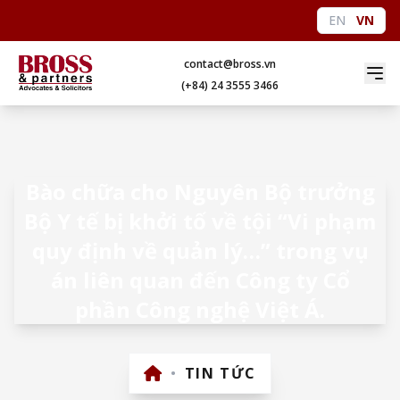
EN
VN
contact@bross.vn
(+84) 24 3555 3466
Bào chữa cho Nguyên Bộ trưởng
Bộ Y tế bị khởi tố về tội “Vi phạm
quy định về quản lý…” trong vụ
án liên quan đến Công ty Cổ
phần Công nghệ Việt Á.
•
TIN TỨC