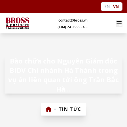
EN
VN
contact@bross.vn
(+84) 24 3555 3466
Bào chữa cho Nguyên Giám đốc
BIDV Chi nhánh Hà Thành trong
vụ án liên quan tới ông Trần Bắc
Hà…
•
TIN TỨC