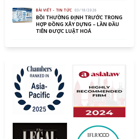
BÀI VIẾT - TIN TỨC
03/18/2026
BỒI THƯỜNG ĐỊNH TRƯỚC TRONG
HỢP ĐỒNG XÂY DỰNG – LẦN ĐẦU
TIÊN ĐƯỢC LUẬT HOÁ