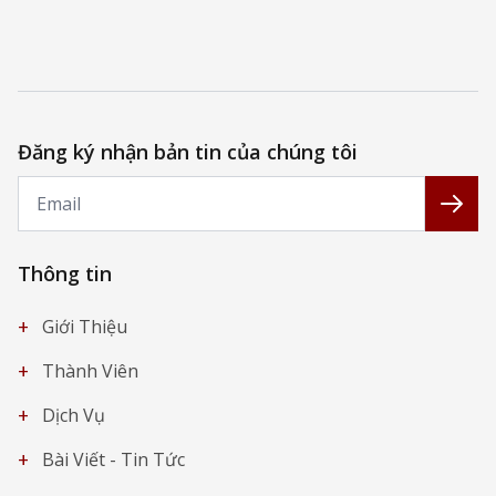
Đăng ký nhận bản tin của chúng tôi
Email
Đăng
Thông tin
+
Giới Thiệu
+
Thành Viên
+
Dịch Vụ
+
Bài Viết - Tin Tức