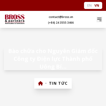
EN
VN
contact@bross.vn
(+84) 24 3555 3466
Bào chữa cho Nguyên Giám đốc
Công ty Điện lực Thành phố
Uông Bí…
•
TIN TỨC