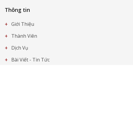
Thông tin
+
Giới Thiệu
+
Thành Viên
+
Dịch Vụ
+
Bài Viết - Tin Tức
+
Liên Hệ
Tài nguyên
+
Các Vụ Việc Nổi Bật
+
Ấn Phẩm
+
Hỏi & Đáp về pháp lý