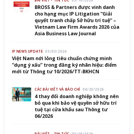
BÀI VIẾT - TIN TỨC
05/10/2026
BROSS & Partners được vinh danh
cho hạng mục IP Litigation “Giải
quyết tranh chấp Sở hữu trí tuệ” –
Vietnam Law Firm Awards 2026 của
Asia Business Law Journal
IP NEWS UPDATE
05/05/2026
Việt Nam nới lỏng tiêu chuẩn chứng minh
“dụng ý xấu” trong đăng ký nhãn hiệu: điểm
mới từ Thông tư 10/2026/TT-BKHCN
CÁC BÀI VIẾT VÀ BÁO CHÍ
04/20/2026
4 thay đổi doanh nghiệp không nên
bỏ qua khi bảo vệ quyền sở hữu trí
tuệ tại cửa khẩu sau Thông tư
06/2026
BÀI VIẾT - TIN TỨC
03/18/2026