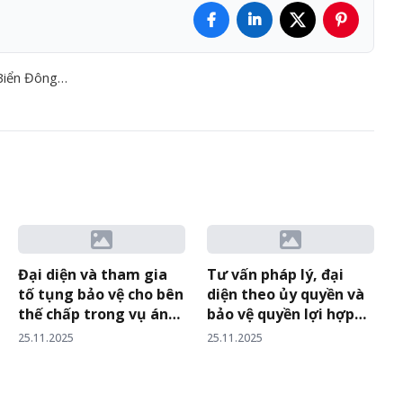
 Biển Đông…
Đại diện và tham gia
Tư vấn pháp lý, đại
tố tụng bảo vệ cho bên
diện theo ủy quyền và
thế chấp trong vụ án
bảo vệ quyền lợi hợp
tranh chấp hợp đồng
pháp cho một công ty
25.11.2025
25.11.2025
tín dụng…
sản xuất giấy tại Phú
Xuyên, Hà Nội trong
vụ kiện tranh chấp Hợp