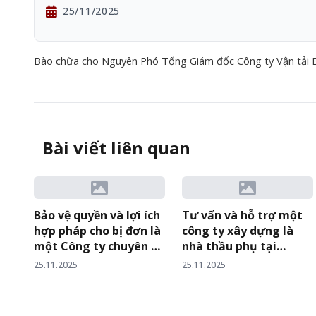
25/11/2025
Bào chữa cho Nguyên Phó Tổng Giám đốc Công ty Vận tải
Bài viết liên quan
Bảo vệ quyền và lợi ích
Tư vấn và hỗ trợ một
hợp pháp cho bị đơn là
công ty xây dựng là
một Công ty chuyên về
nhà thầu phụ tại
lĩnh vực F&B tại Việt
Thành phố Cần Thơ
25.11.2025
25.11.2025
Nam…
trong vụ tranh chấp
giữa Hiệp hội nhà thầu
và Chủ đầu tư…