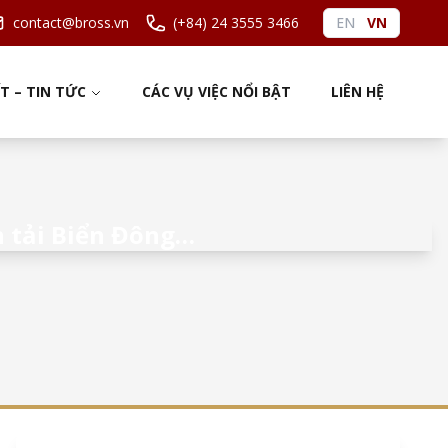
contact@bross.vn
(+84) 24 3555 3466
EN
VN
ẾT – TIN TỨC
CÁC VỤ VIỆC NỔI BẬT
LIÊN HỆ
 tải Biển Đông…