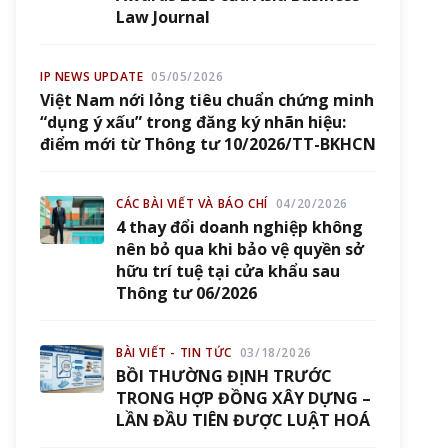
Law Journal
IP NEWS UPDATE
05/05/2026
Việt Nam nới lỏng tiêu chuẩn chứng minh
“dụng ý xấu” trong đăng ký nhãn hiệu:
điểm mới từ Thông tư 10/2026/TT-BKHCN
CÁC BÀI VIẾT VÀ BÁO CHÍ
04/20/2026
4 thay đổi doanh nghiệp không
nên bỏ qua khi bảo vệ quyền sở
hữu trí tuệ tại cửa khẩu sau
Thông tư 06/2026
BÀI VIẾT - TIN TỨC
03/18/2026
BỒI THƯỜNG ĐỊNH TRƯỚC
TRONG HỢP ĐỒNG XÂY DỰNG –
LẦN ĐẦU TIÊN ĐƯỢC LUẬT HOÁ