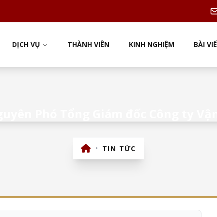
DỊCH VỤ
THÀNH VIÊN
KINH NGHIỆM
BÀI VI
guyên Phó Tổng Giám đốc Công ty Vận
•
TIN TỨC