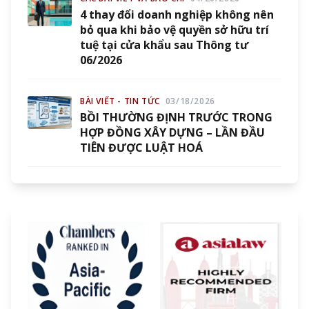
4 thay đổi doanh nghiệp không nên
bỏ qua khi bảo vệ quyền sở hữu trí
tuệ tại cửa khẩu sau Thông tư
06/2026
BÀI VIẾT - TIN TỨC
03/18/2026
BỒI THƯỜNG ĐỊNH TRƯỚC TRONG
HỢP ĐỒNG XÂY DỰNG – LẦN ĐẦU
TIÊN ĐƯỢC LUẬT HOÁ