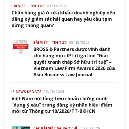
BÀI VIẾT - TIN TỨC
05/14/2026
Chặn hàng giả ở cửa khẩu: doanh nghiệp nên
đăng ký giám sát hải quan hay yêu cầu tạm
dừng thông quan?
BÀI VIẾT - TIN TỨC
05/10/2026
BROSS & Partners được vinh danh
cho hạng mục IP Litigation “Giải
quyết tranh chấp Sở hữu trí tuệ” –
Vietnam Law Firm Awards 2026 của
Asia Business Law Journal
IP NEWS UPDATE
05/05/2026
Việt Nam nới lỏng tiêu chuẩn chứng minh
“dụng ý xấu” trong đăng ký nhãn hiệu: điểm
mới từ Thông tư 10/2026/TT-BKHCN
CÁC BÀI VIẾT VÀ BÁO CHÍ
04/20/2026