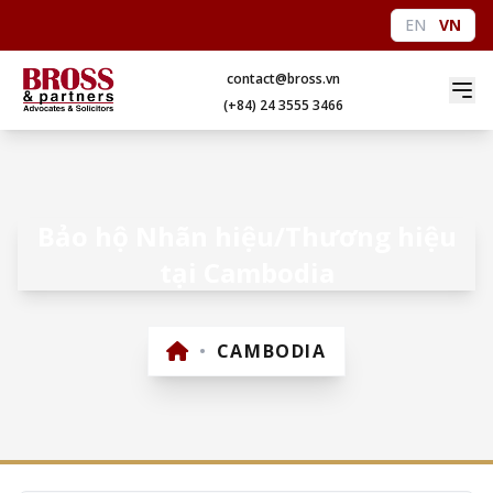
EN
VN
contact@bross.vn
(+84) 24 3555 3466
Bảo hộ Nhãn hiệu/Thương hiệu
tại Cambodia
•
CAMBODIA