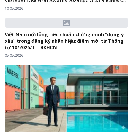
Vietnam Law Firm Awards 2026 của Asia Business
Law Journal
10.05.2026
Việt Nam nới lỏng tiêu chuẩn chứng minh “dụng ý
xấu” trong đăng ký nhãn hiệu: điểm mới từ Thông
tư 10/2026/TT-BKHCN
05.05.2026