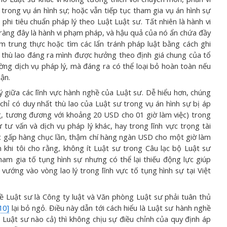
n trong vụ án hình sự; hoặc vẫn tiếp tục tham gia vụ án hình sự
phi tiêu chuẩn pháp lý theo Luật Luật sư. Tất nhiên là hành vi
 ràng đây là hành vi phạm pháp, và hậu quả của nó ẩn chứa đầy
kém trung thực hoặc tìm các lẩn tránh pháp luật bằng cách ghi
c thù lao đáng ra mình được hưởng theo định giá chung của tổ
ng dịch vụ pháp lý, mà đáng ra có thể loại bỏ hoàn toàn nếu
ận.
lý giữa các lĩnh vực hành nghề của Luật sư. Dễ hiểu hơn, chúng
 chỉ có duy nhất thù lao của Luật sư trong vụ án hình sự bị áp
g, tương đương với khoảng 20 USD cho 01 giờ làm việc) trong
ư tư vấn và dịch vụ pháp lý khác, hay trong lĩnh vực trọng tài
 gấp hàng chục lần, thậm chí hàng ngàn USD cho một giờ làm
n khi tôi cho rằng, không ít Luật sư trong Câu lạc bộ Luật sư
m gia tố tụng hình sự nhưng có thể lại thiếu động lực giúp
vướng vào vòng lao lý trong lĩnh vực tố tụng hình sự tại Việt
ghề Luật sư là Công ty luật và Văn phòng Luật sư phải tuân thủ
10]
lại bỏ ngỏ. Điều này dẫn tới cách hiểu là Luật sư hành nghề
 Luật sư nào cả) thì không chịu sự điều chỉnh của quy định áp