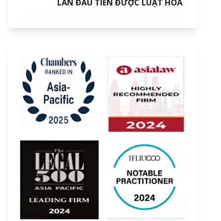
LẦN ĐẦU TIÊN ĐƯỢC LUẬT HOÁ