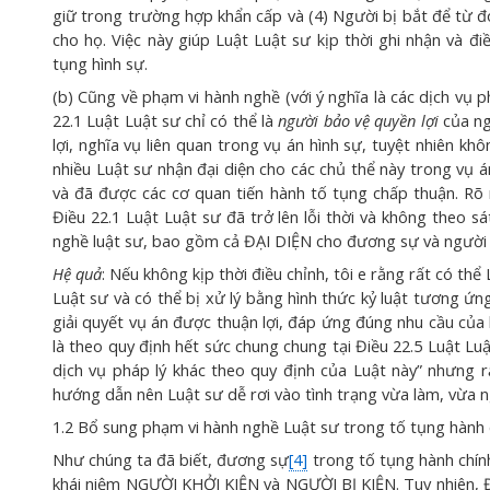
giữ trong trường hợp khẩn cấp và (4) Người bị bắt để từ 
cho họ. Việc này giúp Luật Luật sư kịp thời ghi nhận và đ
tụng hình sự.
(b) Cũng về phạm vi hành nghề (với ý nghĩa là các dịch vụ 
22.1 Luật Luật sư chỉ có thể là
người bảo vệ quyền lợi
của ng
lợi, nghĩa vụ liên quan trong vụ án hình sự, tuyệt nhiên k
nhiều Luật sư nhận đại diện cho các chủ thể này trong vụ 
và đã được các cơ quan tiến hành tố tụng chấp thuận. Rõ 
Điều 22.1 Luật Luật sư đã trở lên lỗi thời và không theo s
nghề luật sư, bao gồm cả ĐẠI DIỆN cho đương sự và người b
Hệ quả
: Nếu không kịp thời điều chỉnh, tôi e rằng rất có th
Luật sư và có thể bị xử lý bằng hình thức kỷ luật tương ứn
giải quyết vụ án được thuận lợi, đáp ứng đúng nhu cầu của 
là theo quy định hết sức chung chung tại Điều 22.5 Luật Lu
dịch vụ pháp lý khác theo quy định của Luật này” nhưng rấ
hướng dẫn nên Luật sư dễ rơi vào tình trạng vừa làm, vừa 
1.2 Bổ sung phạm vi hành nghề Luật sư trong tố tụng hành c
Như chúng ta đã biết, đương sự
[4]
trong tố tụng hành chín
khái niệm NGƯỜI KHỞI KIỆN và NGƯỜI BỊ KIỆN. Tuy nhiên, Đ