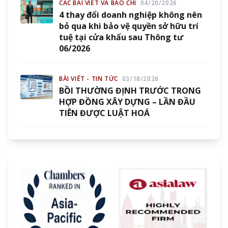
CÁC BÀI VIẾT VÀ BÁO CHÍ
04/20/2026
4 thay đổi doanh nghiệp không nên
bỏ qua khi bảo vệ quyền sở hữu trí
tuệ tại cửa khẩu sau Thông tư
06/2026
BÀI VIẾT - TIN TỨC
03/18/2026
BỒI THƯỜNG ĐỊNH TRƯỚC TRONG
HỢP ĐỒNG XÂY DỰNG – LẦN ĐẦU
TIÊN ĐƯỢC LUẬT HOÁ