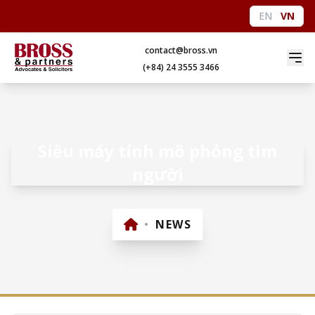
EN
VN
contact@bross.vn
(+84) 24 3555 3466
Siêu máy tính mô phỏng tim
người
•
NEWS