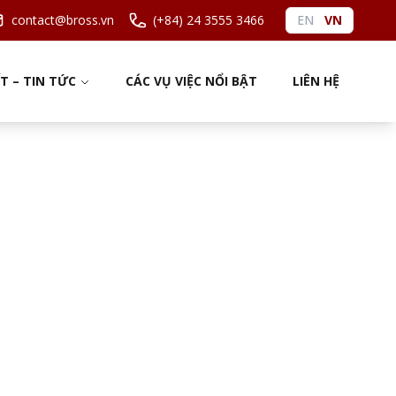
contact@bross.vn
(+84) 24 3555 3466
EN
VN
ẾT – TIN TỨC
CÁC VỤ VIỆC NỔI BẬT
LIÊN HỆ