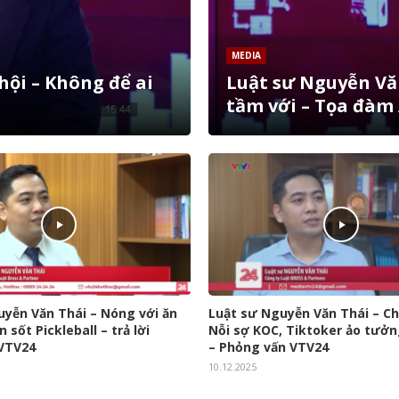
MEDIA
hội – Không để ai
Luật sư Nguyễn Vă
tầm với – Tọa đàm
uyễn Văn Thái – Nóng với ăn
Luật sư Nguyễn Văn Thái – C
 sốt Pickleball – trả lời
Nỗi sợ KOC, Tiktoker ảo tưởn
VTV24
– Phỏng vấn VTV24
10.12.2025