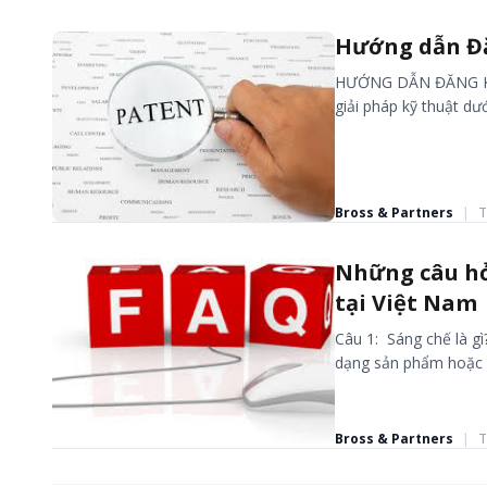
Hướng dẫn Đă
HƯỚNG DẪN ĐĂNG KÝ 
giải pháp kỹ thuật dư
Bross & Partners
|
T
SÁNG CHẾ
Những câu hỏ
tại Việt Nam
Câu 1: Sáng chế là gì
dạng sản phẩm hoặc q
Bross & Partners
|
T
SÁNG CHẾ