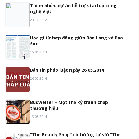
1
Thêm nhiều dự án hỗ trợ startup công
nghệ Việt
24.10.2012
2
Học gì từ hợp đồng giữa Bảo Long và Bảo
Sơn
15.06.2013
3
Bản tin pháp luật ngày 26.05.2014
26.05.2014
4
Budweiser – Một thế kỷ tranh chấp
thương hiệu
13.08.2014
5
“The Beauty Shop” có tương tự với “The