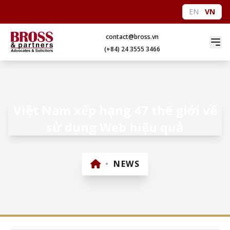
EN
VN
contact@bross.vn
(+84) 24 3555 3466
Việt Nam xếp hạng 47 thế giới về
sử dụng Web hiệu quả
•
NEWS