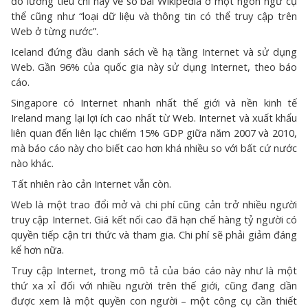
đo lường tiêu chí này về số bài Wikipedia ở một ngôn ngữ cụ
thể cũng như “loại dữ liệu và thông tin có thể truy cập trên
Web ở từng nước”.
Iceland đứng đầu danh sách về hạ tầng Internet và sử dụng
Web. Gần 96% của quốc gia này sử dụng Internet, theo báo
cáo.
Singapore có Internet nhanh nhất thế giới và nền kinh tế
Ireland mang lại lợi ích cao nhất từ Web. Internet và xuất khẩu
liên quan đến liên lạc chiếm 15% GDP giữa năm 2007 và 2010,
mà báo cáo này cho biết cao hơn khá nhiều so với bất cứ nước
nào khác.
Tất nhiên rào cản Internet vẫn còn.
Web là một trao đổi mở và chi phí cũng cản trở nhiều người
truy cập Internet. Giá kết nối cao đã hạn chế hàng tỷ người có
quyền tiếp cận tri thức và tham gia. Chi phí sẽ phải giảm đáng
kể hơn nữa.
Truy cập Internet, trong mô tả của báo cáo này như là một
thứ xa xỉ đối với nhiều người trên thế giới, cũng đang dần
được xem là một quyền con người – một công cụ cần thiết