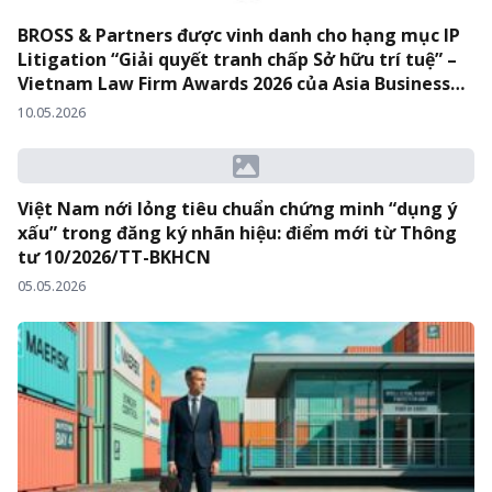
BROSS & Partners được vinh danh cho hạng mục IP
Litigation “Giải quyết tranh chấp Sở hữu trí tuệ” –
Vietnam Law Firm Awards 2026 của Asia Business
Law Journal
10.05.2026
Việt Nam nới lỏng tiêu chuẩn chứng minh “dụng ý
xấu” trong đăng ký nhãn hiệu: điểm mới từ Thông
tư 10/2026/TT-BKHCN
05.05.2026