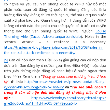
có nghĩa vụ yêu cầu Văn phòng quốc tế WIPO hủy bỏ một
phần hoặc toàn bộ đăng ký quốc tế nhưng đáng tiếc là là
hướng dẫn này không chỉ rõ thời hạn cụ thể mà Cơ quan nước
xuất xứ phải báo cáo. Quan trọng hơn, Hướng dẫn của WIPO
không có chỗ nào cho phép chủ thể quyền có trước có quyền
thông báo cho Văn phòng quốc tế WIPO. Nguồn:
Louise
Thorning Ahle
(
Zacco Advokatanpartsselskab
), Holes in the
“central attack” – a resilience is a necessity:
https://trademarkblog.kluweriplaw.com/2019/10/08/holes-in-
the-central-attack-resilience-is-a-necessity/
[5]
Căn cứ nộp đơn theo Điều 66(a) gần giống căn cứ nộp đơn
dựa trên đơn đăng ký ở nước ngoài theo Điều 44(d) hoặc dựa
trên giấy chứng nhận đăng ký nhãn hiệu ở nước ngoài theo
Điều 44(e). Xem thêm
“
Đăng ký nhãn hiệu (thương hiệu) ở Hoa
Kỳ
” ở link:
http://bross.vn/newsletter/ip-news-update/Dang-
ky-nhan-hieu-thuong-hieu-o-Hoa-Ky
và “
Tại sao phải chọn 1
trong 5 căn cứ nộp đơn khi đăng ký thương hiệu ở Hoa
Kỳ
?
”:
https://www.lexology.com/library/detail.aspx?
g=e2dd6c6b-ab1f-41d4-a605-09478ecca54b