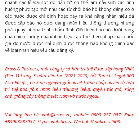
nhanh các lỗi/sai sót đó dẫn tới có thể làm nảy sinh các tình
huống phức tạp mới như các từ chối bảo hộ không đáng có ở
các nước được chỉ định hoặc xảy ra khả năng nhãn hiệu đã
được cấp bảo hộ dưới dạng nhãn hiệu thông thường nhưng
phải quay lại quá trình thẩm định điều kiện bảo hộ dưới dạng
nhãn hiệu chứng nhận/nhãn hiệu tập thể theo pháp luật quốc
gia do nước được chỉ định được thông báo không chính xác
về loại nhãn hiệu yêu cầu đăng ký.
Bross & Partners, một công ty sở hữu trí tuệ được xếp hạng Nhất
(Tier 1) trong 3 năm liên tục (2021-2023) bởi Tạp chí Legal 500
Asia Pacific, có kinh nghiệm giải quyết tranh chấp quyền sở hữu
trí tuệ bao gồm nhãn hiệu (thương hiệu), quyền tác giả, sáng
chế, giống cây trồng ở Việt Nam và nước ngoài.
Vui lòng liên hệ:
vinh@bross.vn
; mobile:
0903 287 057; Zalo:
+84903287057; Skype: vinh.bross; Wechat: Vinhbross2603.