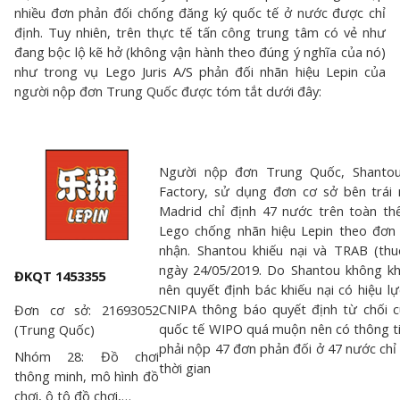
nhiều đơn phản đối chống đăng ký quốc tế ở nước được chỉ
định. Tuy nhiên, trên thực tế tấn công trung tâm có vẻ như
đang bộc lộ kẽ hở (không vận hành theo đúng ý nghĩa của nó)
như trong vụ Lego Juris A/S phản đối nhãn hiệu Lepin của
người nộp đơn Trung Quốc được tóm tắt dưới đây:
Người nộp đơn Trung Quốc, Shantou
Factory, sử dụng đơn cơ sở bên trái
Madrid chỉ định 47 nước trên toàn th
Lego chống nhãn hiệu Lepin theo đơn
nhận. Shantou khiếu nại và TRAB (thu
ngày 24/05/2019. Do Shantou không kh
ĐKQT 1453355
nên quyết định bác khiếu nại có hiệu l
CNIPA thông báo quyết định từ chối 
Đơn cơ sở: 21693052
quốc tế WIPO quá muộn nên có thông t
(Trung Quốc)
phải nộp 47 đơn phản đối ở 47 nước chỉ
Nhóm 28: Đồ chơi
thời gian
thông minh, mô hình đồ
chơi, ô tô đồ chơi,…