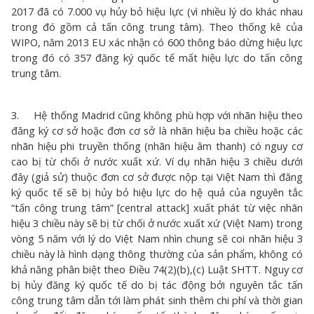
2017 đã có 7.000 vụ hủy bỏ hiệu lực (vì nhiều lý do khác nhau
trong đó gồm cả tấn công trung tâm). Theo thống kê của
WIPO, năm 2013 EU xác nhận có 600 thông báo dừng hiệu lực
trong đó có 357 đăng ký quốc tế mất hiệu lực do tấn công
trung tâm.
3. Hệ thống Madrid cũng không phù hợp với nhãn hiệu theo
đăng ký cơ sở hoặc đơn cơ sở là nhãn hiệu ba chiều hoặc các
nhãn hiệu phi truyền thống (nhãn hiệu âm thanh) có nguy cơ
cao bị từ chối ở nước xuất xứ. Ví dụ nhãn hiệu 3 chiều dưới
đây (giả sử) thuộc đơn cơ sở được nộp tại Việt Nam thì đăng
ký quốc tế sẽ bị hủy bỏ hiệu lực do hệ quả của nguyên tắc
“tấn công trung tâm” [central attack] xuất phát từ việc nhãn
hiệu 3 chiều này sẽ bị từ chối ở nước xuất xứ (Việt Nam) trong
vòng 5 năm với lý do Việt Nam nhìn chung sẽ coi nhãn hiệu 3
chiều này là hình dạng thông thường của sản phẩm, không có
khả năng phân biệt theo Điều 74(2)(b),(c) Luật SHTT. Nguy cơ
bị hủy đăng ký quốc tế do bị tác động bởi nguyên tắc tấn
công trung tâm dẫn tới làm phát sinh thêm chi phí và thời gian