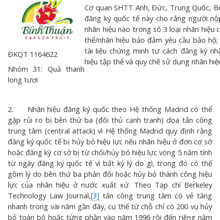
Cơ quan SHTT Anh, Đức, Trung Quốc, Be
đăng ký quốc tế này cho rằng người nộ
nhãn hiệu nào trong số 3 loại nhãn hiệu
thể/nhãn hiệu bảo đảm yêu cầu bảo hộ;
tài liệu chứng minh tư cách đăng ký n
ĐKQT 1164622
hiệu tập thể và quy chế sử dụng nhãn hi
Nhóm 31: Quả thanh
long tươi
2. Nhãn hiệu đăng ký quốc theo Hệ thống Madrid có thể
gặp rủi ro bị bên thứ ba (đối thủ cạnh tranh) dọa tấn công
trung tâm (central attack) vì Hệ thống Madrid quy định rằng
đăng ký quốc tế bị hủy bỏ hiệu lực nếu nhãn hiệu ở đơn cơ sở
hoặc đăng ký cơ sở bị từ chối/hủy bỏ hiệu lực vòng 5 năm tính
từ ngày đăng ký quốc tế vì bất kỳ lý do gì, trong đó có thể
gồm lý do bên thứ ba phản đối hoặc hủy bỏ thành công hiệu
lực của nhãn hiệu ở nước xuất xứ. Theo Tạp chí Berkeley
Technology Law Journal,
[3]
tấn công trung tâm có vẻ tăng
nhanh trong vài năm gần đây, cụ thể từ chỗ chỉ có 200 vụ hủy
bỏ toàn bộ hoặc từng phần vào năm 1996 rồi đến riêng năm