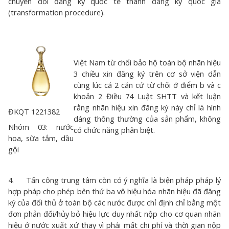
chuyển đổi đăng ký quốc tế thành đăng ký quốc gia
(transformation procedure).
Việt Nam từ chối bảo hộ toàn bộ nhãn hiệu
3 chiều xin đăng ký trên cơ sở viện dẫn
cùng lúc cả 2 căn cứ từ chối ở điểm b và c
khoản 2 Điều 74 Luật SHTT và kết luận
rằng nhãn hiệu xin đăng ký này chỉ là hình
ĐKQT 1221382
dáng thông thường của sản phẩm, không
Nhóm 03: nước
có chức năng phân biệt.
hoa, sữa tắm, dầu
gội
4. Tấn công trung tâm còn có ý nghĩa là biện pháp pháp lý
hợp pháp cho phép bên thứ ba vô hiệu hóa nhãn hiệu đã đăng
ký của đối thủ ở toàn bộ các nước được chỉ định chỉ bằng một
đơn phản đối/hủy bỏ hiệu lực duy nhất nộp cho cơ quan nhãn
hiệu ở nước xuất xứ thay vì phải mất chi phí và thời gian nộp