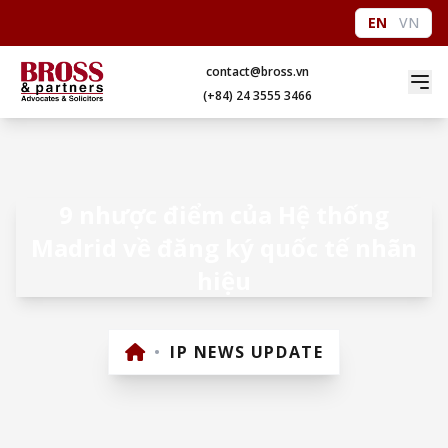
EN
VN
contact@bross.vn
(+84) 24 3555 3466
9 nhược điểm của Hệ thống
Madrid về đăng ký quốc tế nhãn
hiệu
•
IP NEWS UPDATE