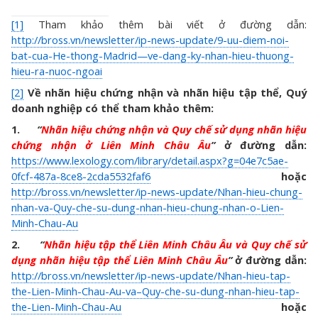
[1]
Tham khảo thêm bài viết ở đường dẫn:
http://bross.vn/newsletter/ip-news-update/9-uu-diem-noi-
bat-cua-He-thong-Madrid—ve-dang-ky-nhan-hieu-thuong-
hieu-ra-nuoc-ngoai
[2]
Về nhãn hiệu chứng nhận và nhãn hiệu tập thể, Quý
doanh nghiệp có thể tham khảo thêm:
1.
“
Nhãn hiệu chứng nhận và Quy chế sử dụng nhãn hiệu
chứng nhận ở Liên Minh Châu Âu
”
ở đường dẫn:
https://www.lexology.com/library/detail.aspx?g=04e7c5ae-
0fcf-487a-8ce8-2cda5532faf6
hoặc
http://bross.vn/newsletter/ip-news-update/Nhan-hieu-chung-
nhan-va-Quy-che-su-dung-nhan-hieu-chung-nhan-o-Lien-
Minh-Chau-Au
2.
“
Nhãn hiệu tập thể Liên Minh Châu Âu và Quy chế sử
dụng nhãn hiệu tập thể Liên Minh Châu Âu
”
ở đường dẫn:
http://bross.vn/newsletter/ip-news-update/Nhan-hieu-tap-
the-Lien-Minh-Chau-Au-va–Quy-che-su-dung-nhan-hieu-tap-
the-Lien-Minh-Chau-Au
hoặc