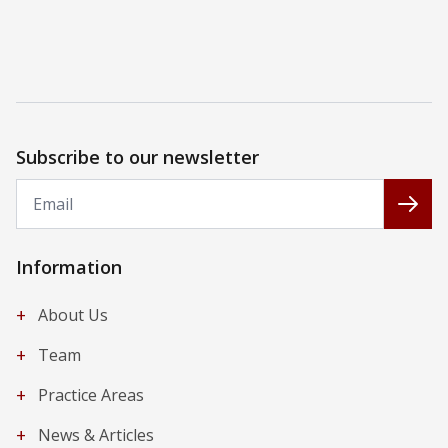
Subscribe to our newsletter
Email
Subs
Information
+
About Us
+
Team
+
Practice Areas
+
News & Articles