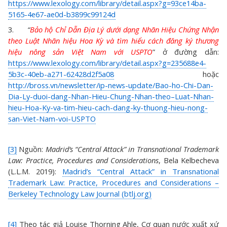
https://www.lexology.com/library/detail.aspx?g=93ce14ba-
5165-4e67-ae0d-b3899c99124d
3.
“
Bảo hộ Chỉ Dẫn Địa Lý dưới dạng Nhãn Hiệu Chứng Nhận
theo Luật Nhãn hiệu Hoa Kỳ và tìm hiểu cách đăng ký thương
hiệu nông sản Việt Nam với USPTO
” ở đường dẫn:
https://www.lexology.com/library/detail.aspx?g=235688e4-
5b3c-40eb-a271-62428d2f5a08
hoặc
http://bross.vn/newsletter/ip-news-update/Bao-ho-Chi-Dan-
Dia-Ly-duoi-dang-Nhan-Hieu-Chung-Nhan-theo–Luat-Nhan-
hieu-Hoa-Ky-va-tim-hieu-cach-dang-ky-thuong-hieu-nong-
san-Viet-Nam-voi-USPTO
[3]
Nguồn:
Madrid’s “Central Attack” in Transnational Trademark
Law: Practice, Procedures and Considerations
, Bela Kelbecheva
(L.L.M. 2019):
Madrid’s “Central Attack” in Transnational
Trademark Law: Practice, Procedures and Considerations –
Berkeley Technology Law Journal (btlj.org)
[4]
Theo tác giả Louise Thorning Ahle, Cơ quan nước xuất xứ