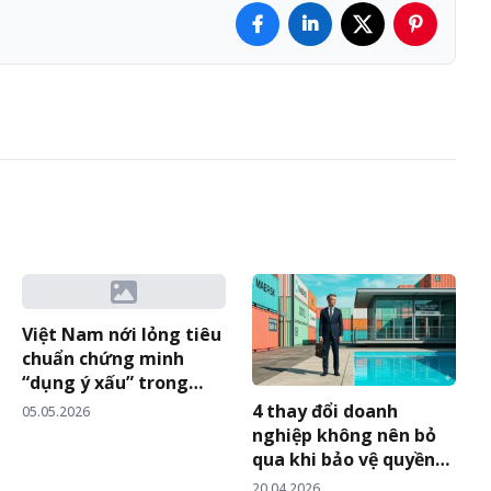
Việt Nam nới lỏng tiêu
chuẩn chứng minh
“dụng ý xấu” trong
đăng ký nhãn hiệu:
4 thay đổi doanh
05.05.2026
điểm mới từ Thông tư
nghiệp không nên bỏ
10/2026/TT-BKHCN
qua khi bảo vệ quyền
sở hữu trí tuệ tại cửa
20.04.2026