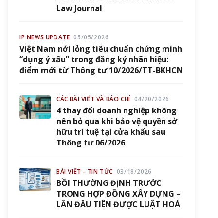
Law Journal
IP NEWS UPDATE
05/05/2026
Việt Nam nới lỏng tiêu chuẩn chứng minh
“dụng ý xấu” trong đăng ký nhãn hiệu:
điểm mới từ Thông tư 10/2026/TT-BKHCN
CÁC BÀI VIẾT VÀ BÁO CHÍ
04/20/2026
4 thay đổi doanh nghiệp không
nên bỏ qua khi bảo vệ quyền sở
hữu trí tuệ tại cửa khẩu sau
Thông tư 06/2026
BÀI VIẾT - TIN TỨC
03/18/2026
BỒI THƯỜNG ĐỊNH TRƯỚC
TRONG HỢP ĐỒNG XÂY DỰNG –
LẦN ĐẦU TIÊN ĐƯỢC LUẬT HOÁ