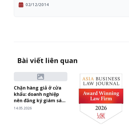
02/12/2014
Bài viết liên quan
Chặn hàng giả ở cửa
khẩu: doanh nghiệp
nên đăng ký giám sát
hải quan hay yêu cầu
14.05.2026
tạm dừng thông quan?