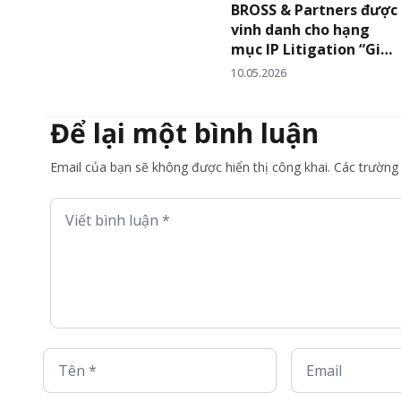
BROSS & Partners được
vinh danh cho hạng
mục IP Litigation “Giải
quyết tranh chấp Sở
10.05.2026
hữu trí tuệ” – Vietnam
Law Firm Awards 2026
Để lại một bình luận
của Asia Business Law
Journal
Email của bạn sẽ không được hiển thị công khai. Các trườn
Viết bình luận *
Tên *
Email