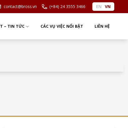
contact@bross.vn
(+84) 24 3555 3466
EN
VN
ẾT – TIN TỨC
CÁC VỤ VIỆC NỔI BẬT
LIÊN HỆ