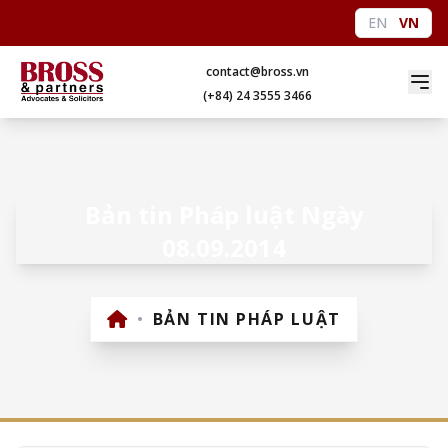
EN
VN
contact@bross.vn
(+84) 24 3555 3466
Bản tin Pháp luật Ngày
08.09.2014
•
BẢN TIN PHÁP LUẬT