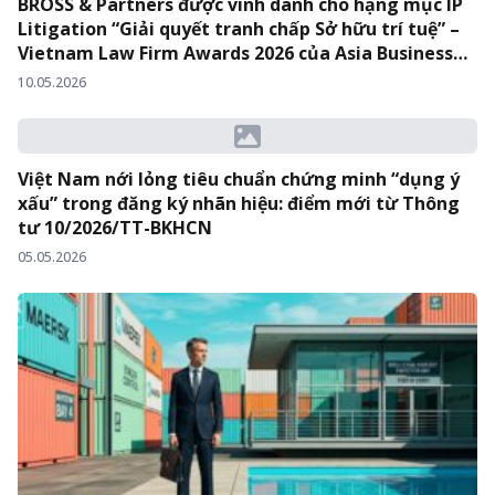
BROSS & Partners được vinh danh cho hạng mục IP
Litigation “Giải quyết tranh chấp Sở hữu trí tuệ” –
Vietnam Law Firm Awards 2026 của Asia Business
Law Journal
10.05.2026
Việt Nam nới lỏng tiêu chuẩn chứng minh “dụng ý
xấu” trong đăng ký nhãn hiệu: điểm mới từ Thông
tư 10/2026/TT-BKHCN
05.05.2026