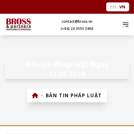
EN
VN
contact@bross.vn
(+84) 24 3555 3466
Bản tin Pháp luật Ngày
17.08.2015
•
BẢN TIN PHÁP LUẬT