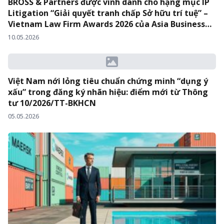
BROSS & Partners được vinh danh cho hạng mục IP
Litigation “Giải quyết tranh chấp Sở hữu trí tuệ” –
Vietnam Law Firm Awards 2026 của Asia Business
Law Journal
10.05.2026
Việt Nam nới lỏng tiêu chuẩn chứng minh “dụng ý
xấu” trong đăng ký nhãn hiệu: điểm mới từ Thông
tư 10/2026/TT-BKHCN
05.05.2026