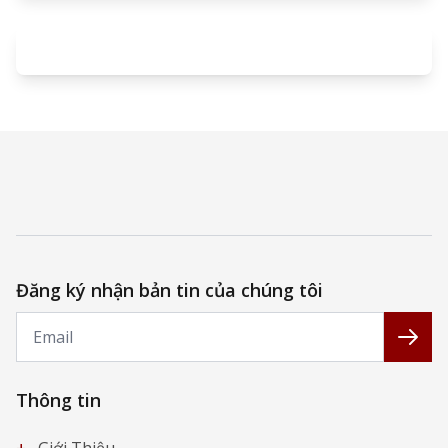
Đăng ký nhận bản tin của chúng tôi
Email
Đăng
Thông tin
+
Giới Thiệu