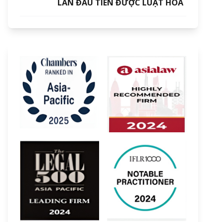
LẦN ĐẦU TIÊN ĐƯỢC LUẬT HOÁ