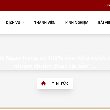
DỊCH VỤ
THÀNH VIÊN
KINH NGHIỆM
BÀI VI
ột Ngân hàng có 100% vốn Nhà nước t
nhiệm chiếm đoạt tài sản”…
•
TIN TỨC