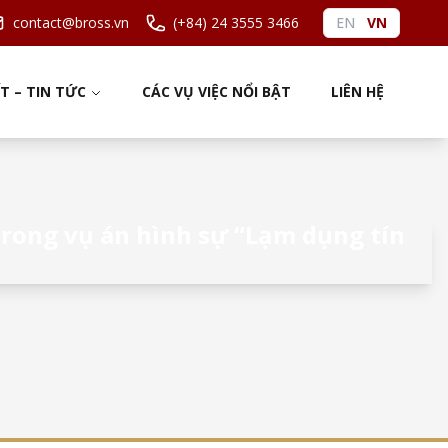
contact@bross.vn
(+84) 24 3555 3466
EN
VN
ẾT – TIN TỨC
CÁC VỤ VIỆC NỔI BẬT
LIÊN HỆ
rong vụ án hình sự “Lạm dụng tín