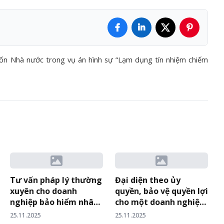
ốn Nhà nước trong vụ án hình sự “Lạm dụng tín nhiệm chiếm
Tư vấn pháp lý thường
Đại diện theo ủy
xuyên cho doanh
quyền, bảo vệ quyền lợi
nghiệp bảo hiểm nhân
cho một doanh nghiệp
thọ về hoạt động pháp
sản xuất Nhà thép tiền
25.11.2025
25.11.2025