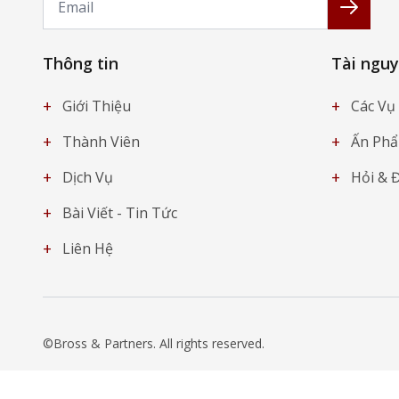
Đăng k
Thông tin
Tài ngu
+
+
Giới Thiệu
Các Vụ 
+
+
Thành Viên
Ấn Ph
+
+
Dịch Vụ
Hỏi & 
+
Bài Viết - Tin Tức
+
Liên Hệ
©Bross & Partners. All rights reserved.