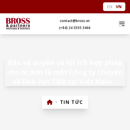
EN
VN
contact@bross.vn
(+84) 24 3555 3466
Bảo vệ quyền và lợi ích hợp pháp
cho bị đơn là một Công ty chuyên
về lĩnh vực F&B tại Việt Nam…
•
TIN TỨC