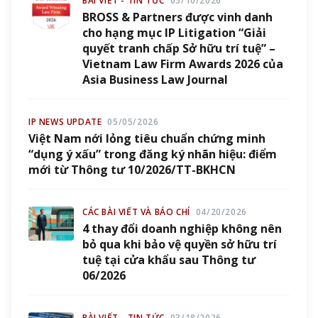
BÀI VIẾT - TIN TỨC
05/10/2026
BROSS & Partners được vinh danh
cho hạng mục IP Litigation “Giải
quyết tranh chấp Sở hữu trí tuệ” –
Vietnam Law Firm Awards 2026 của
Asia Business Law Journal
IP NEWS UPDATE
05/05/2026
Việt Nam nới lỏng tiêu chuẩn chứng minh
“dụng ý xấu” trong đăng ký nhãn hiệu: điểm
mới từ Thông tư 10/2026/TT-BKHCN
CÁC BÀI VIẾT VÀ BÁO CHÍ
04/20/2026
4 thay đổi doanh nghiệp không nên
bỏ qua khi bảo vệ quyền sở hữu trí
tuệ tại cửa khẩu sau Thông tư
06/2026
BÀI VIẾT - TIN TỨC
03/18/2026