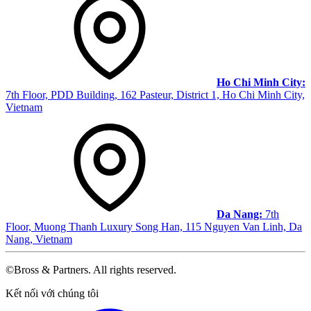
Ho Chi Minh City:
7th Floor, PDD Building, 162 Pasteur, District 1, Ho Chi Minh City,
Vietnam
Da Nang:
7th
Floor, Muong Thanh Luxury Song Han, 115 Nguyen Van Linh, Da
Nang, Vietnam
©Bross & Partners. All rights reserved.
Facebook
Kết nối với chúng tôi
LinkedIn