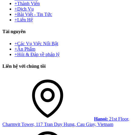
+
Thành Viên
+
Dịch Vụ
+
Bài Viết - Tin Tức
+
Liên Hệ
Tài nguyên
+
Các Vụ Việc Nổi Bật
+
Ấn Phẩm
+
Hỏi & Đáp về pháp lý
Liên hệ với chúng tôi
Hanoi:
21st Floor,
Charmvit Tower, 117 Tran Duy Hung, Cau Giay, Vietnam