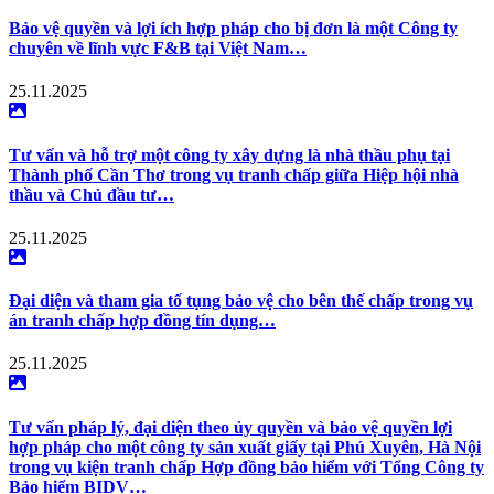
Bảo vệ quyền và lợi ích hợp pháp cho bị đơn là một Công ty
chuyên về lĩnh vực F&B tại Việt Nam…
25.11.2025
Tư vấn và hỗ trợ một công ty xây dựng là nhà thầu phụ tại
Thành phố Cần Thơ trong vụ tranh chấp giữa Hiệp hội nhà
thầu và Chủ đầu tư…
25.11.2025
Đại diện và tham gia tố tụng bảo vệ cho bên thế chấp trong vụ
án tranh chấp hợp đồng tín dụng…
25.11.2025
Tư vấn pháp lý, đại diện theo ủy quyền và bảo vệ quyền lợi
hợp pháp cho một công ty sản xuất giấy tại Phú Xuyên, Hà Nội
trong vụ kiện tranh chấp Hợp đồng bảo hiểm với Tổng Công ty
Bảo hiểm BIDV…