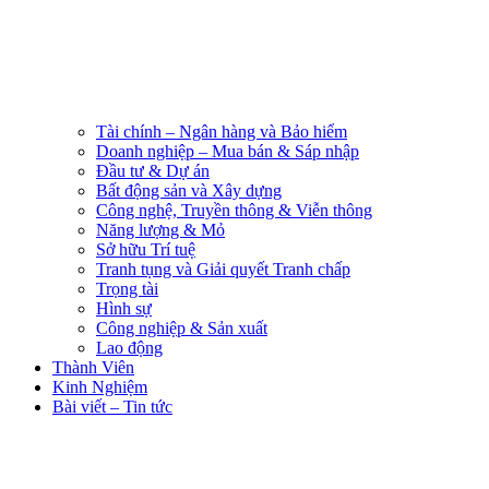
Tài chính – Ngân hàng và Bảo hiểm
Doanh nghiệp – Mua bán & Sáp nhập
Đầu tư & Dự án
Bất động sản và Xây dựng
Công nghệ, Truyền thông & Viễn thông
Năng lượng & Mỏ
Sở hữu Trí tuệ
Tranh tụng và Giải quyết Tranh chấp
Trọng tài
Hình sự
Công nghiệp & Sản xuất
Lao động
Thành Viên
Kinh Nghiệm
Bài viết – Tin tức