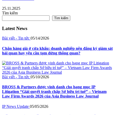
25.11.2025
Tìm kiếm
Tìm kiếm
Latest News
Bài viết - Tin tức
05/14/2026
Chặn hàng giả ở cửa khẩu: doanh nghiệp nên đăng ký giám sát
hải quan hay yêu cầu tạm dừng thông quan?
Bài viết - Tin tức
05/10/2026
BROSS & Partners được vinh danh cho hạng mục IP
Litigation “Giải quyết tranh chấp Sở hữu trí tuệ” – Vietnam
Law Firm Awards 2026 của Asia Business Law Journal
IP News Update
05/05/2026