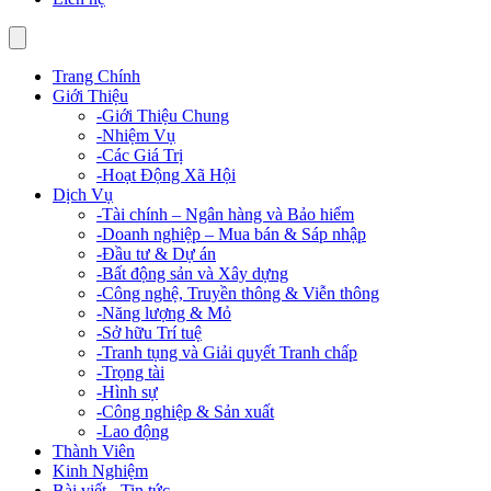
Trang Chính
Giới Thiệu
-
Giới Thiệu Chung
-
Nhiệm Vụ
-
Các Giá Trị
-
Hoạt Động Xã Hội
Dịch Vụ
-
Tài chính – Ngân hàng và Bảo hiểm
-
Doanh nghiệp – Mua bán & Sáp nhập
-
Đầu tư & Dự án
-
Bất động sản và Xây dựng
-
Công nghệ, Truyền thông & Viễn thông
-
Năng lượng & Mỏ
-
Sở hữu Trí tuệ
-
Tranh tụng và Giải quyết Tranh chấp
-
Trọng tài
-
Hình sự
-
Công nghiệp & Sản xuất
-
Lao động
Thành Viên
Kinh Nghiệm
Bài viết - Tin tức