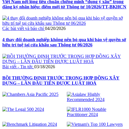
Việt Nam nới lỏng tiêu chuẩn chứng minh “dụng ý xấu” trong
đăng ký nhãn hiệu: điểm mới từ Thông tư 10/2026/TT-BKHCN
Các bài viết và báo chí
04/20/2026
4 thay đổi doanh nghiệp không nên bỏ qua khi bảo vệ quyền sở
hữu trí tuệ tại cửa khẩu sau Thông tư 06/2026
Bài viết - Tin tức
03/18/2026
BỒI THƯỜNG ĐỊNH TRƯỚC TRONG HỢP ĐỒNG XÂY
DỰNG – LẦN ĐẦU TIÊN ĐƯỢC LUẬT HOÁ