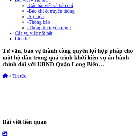
-
Các bài viết và báo chí
-
Báo chí & truyền thông
-
Sự kiện
-
Thông báo
-
Thông tin tuyển dụng
Các vụ việc nổi bật
Liên hệ
Tư vấn, bảo vệ thành công quyền lợi hợp pháp cho
một hộ dân trong quá trình khởi kiện vụ án hành
chính đối với UBND Quận Long Biên…
•
Tin tức
25/11/2025
Bài viết liên quan