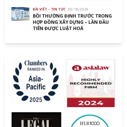
BÀI VIẾT - TIN TỨC
03/18/2026
BỒI THƯỜNG ĐỊNH TRƯỚC TRONG
HỢP ĐỒNG XÂY DỰNG – LẦN ĐẦU
TIÊN ĐƯỢC LUẬT HOÁ