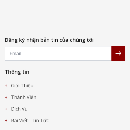
Đăng ký nhận bản tin của chúng tôi
Email
Đăng
Thông tin
+
Giới Thiệu
+
Thành Viên
+
Dịch Vụ
+
Bài Viết - Tin Tức