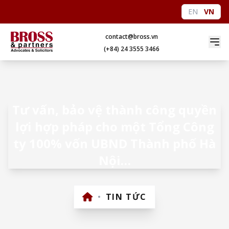
EN
VN
contact@bross.vn
(+84) 24 3555 3466
Tư vấn, bảo vệ thành công quyền
lợi hợp pháp cho một Tổng Công
ty 100% vốn UBND Thành phố Hà
Nội…
•
TIN TỨC