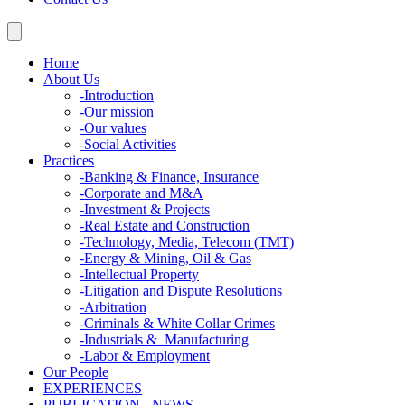
Home
About Us
-
Introduction
-
Our mission
-
Our values
-
Social Activities
Practices
-
Banking & Finance, Insurance
-
Corporate and M&A
-
Investment & Projects
-
Real Estate and Construction
-
Technology, Media, Telecom (TMT)
-
Energy & Mining, Oil & Gas
-
Intellectual Property
-
Litigation and Dispute Resolutions
-
Arbitration
-
Criminals & White Collar Crimes
-
Industrials & Manufacturing
-
Labor & Employment
Our People
EXPERIENCES
PUBLICATION - NEWS