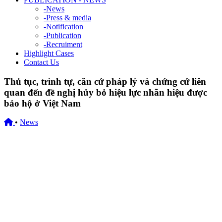
-
News
-
Press & media
-
Notification
-
Publication
-
Recruiment
Highlight Cases
Contact Us
Thủ tục, trình tự, căn cứ pháp lý và chứng cứ liên
quan đến đề nghị hủy bỏ hiệu lực nhãn hiệu được
bảo hộ ở Việt Nam
•
News
05/11/2019
Thủ tục, trình tự, căn cứ pháp lý và chứng cứ liên quan