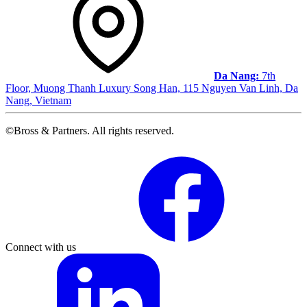
Da Nang:
7th
Floor, Muong Thanh Luxury Song Han, 115 Nguyen Van Linh, Da
Nang, Vietnam
©Bross & Partners. All rights reserved.
Facebook
Link
Connect with us