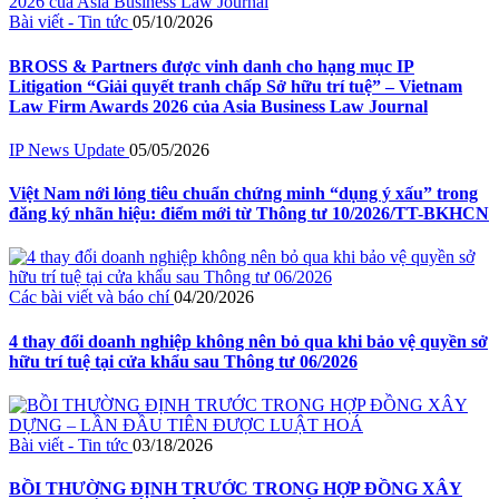
Bài viết - Tin tức
05/10/2026
BROSS & Partners được vinh danh cho hạng mục IP
Litigation “Giải quyết tranh chấp Sở hữu trí tuệ” – Vietnam
Law Firm Awards 2026 của Asia Business Law Journal
IP News Update
05/05/2026
Việt Nam nới lỏng tiêu chuẩn chứng minh “dụng ý xấu” trong
đăng ký nhãn hiệu: điểm mới từ Thông tư 10/2026/TT-BKHCN
Các bài viết và báo chí
04/20/2026
4 thay đổi doanh nghiệp không nên bỏ qua khi bảo vệ quyền sở
hữu trí tuệ tại cửa khẩu sau Thông tư 06/2026
Bài viết - Tin tức
03/18/2026
BỒI THƯỜNG ĐỊNH TRƯỚC TRONG HỢP ĐỒNG XÂY