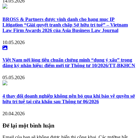
14.05.2026
BROSS & Partners được vinh danh cho hạng mục IP
Litigation “Giải quyết tranh chấp Sở hữu trí tuệ” – Vietnam
Law Firm Awards 2026 của Asia Business Law Journal
10.05.2026
Việt Nam nới lỏng tiêu chuẩn chứng minh “dụng ý xấu” trong
đăng ký nhãn hiệu: điểm mới từ Thông tư 10/2026/TT-BKHCN
05.05.2026
4 thay đổi doanh nghiệp không nên bỏ qua khi bảo vệ quyền sở
hữu trí tuệ tại cửa khẩu sau Thông tư 06/2026
20.04.2026
Để lại một bình luận
Email của bạn sẽ không được hiển thị công khai. Các trường bắt