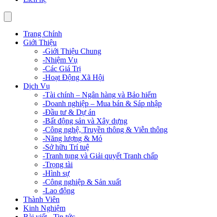
Trang Chính
Giới Thiệu
-
Giới Thiệu Chung
-
Nhiệm Vụ
-
Các Giá Trị
-
Hoạt Động Xã Hội
Dịch Vụ
-
Tài chính – Ngân hàng và Bảo hiểm
-
Doanh nghiệp – Mua bán & Sáp nhập
-
Đầu tư & Dự án
-
Bất động sản và Xây dựng
-
Công nghệ, Truyền thông & Viễn thông
-
Năng lượng & Mỏ
-
Sở hữu Trí tuệ
-
Tranh tụng và Giải quyết Tranh chấp
-
Trọng tài
-
Hình sự
-
Công nghiệp & Sản xuất
-
Lao động
Thành Viên
Kinh Nghiệm
Bài viết - Tin tức