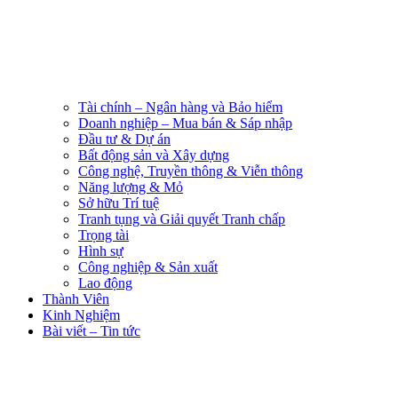
Tài chính – Ngân hàng và Bảo hiểm
Doanh nghiệp – Mua bán & Sáp nhập
Đầu tư & Dự án
Bất động sản và Xây dựng
Công nghệ, Truyền thông & Viễn thông
Năng lượng & Mỏ
Sở hữu Trí tuệ
Tranh tụng và Giải quyết Tranh chấp
Trọng tài
Hình sự
Công nghiệp & Sản xuất
Lao động
Thành Viên
Kinh Nghiệm
Bài viết – Tin tức