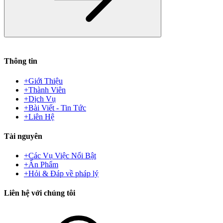
Thông tin
+
Giới Thiệu
+
Thành Viên
+
Dịch Vụ
+
Bài Viết - Tin Tức
+
Liên Hệ
Tài nguyên
+
Các Vụ Việc Nổi Bật
+
Ấn Phẩm
+
Hỏi & Đáp về pháp lý
Liên hệ với chúng tôi