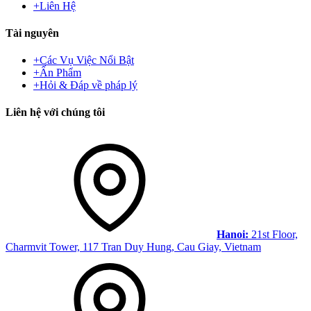
+
Liên Hệ
Tài nguyên
+
Các Vụ Việc Nổi Bật
+
Ấn Phẩm
+
Hỏi & Đáp về pháp lý
Liên hệ với chúng tôi
Hanoi:
21st Floor,
Charmvit Tower, 117 Tran Duy Hung, Cau Giay, Vietnam