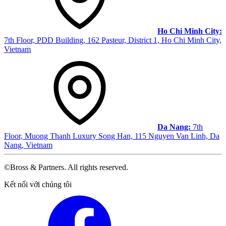
Ho Chi Minh City:
7th Floor, PDD Building, 162 Pasteur, District 1, Ho Chi Minh City,
Vietnam
Da Nang:
7th
Floor, Muong Thanh Luxury Song Han, 115 Nguyen Van Linh, Da
Nang, Vietnam
©Bross & Partners. All rights reserved.
Facebook
Kết nối với chúng tôi
LinkedIn