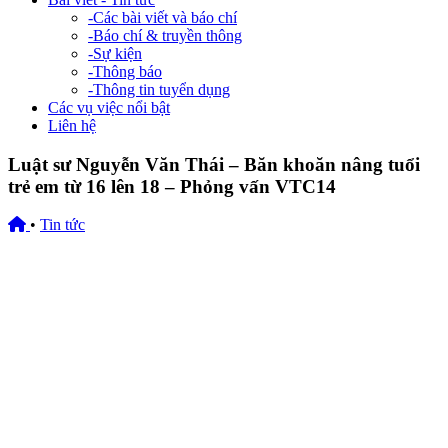
-
Các bài viết và báo chí
-
Báo chí & truyền thông
-
Sự kiện
-
Thông báo
-
Thông tin tuyển dụng
Các vụ việc nổi bật
Liên hệ
Luật sư Nguyễn Văn Thái – Băn khoăn nâng tuổi
trẻ em từ 16 lên 18 – Phỏng vấn VTC14
•
Tin tức
05/12/2015