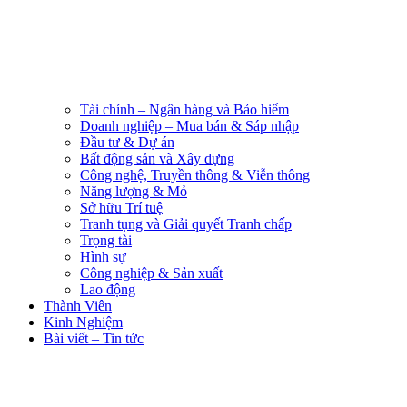
Tài chính – Ngân hàng và Bảo hiểm
Doanh nghiệp – Mua bán & Sáp nhập
Đầu tư & Dự án
Bất động sản và Xây dựng
Công nghệ, Truyền thông & Viễn thông
Năng lượng & Mỏ
Sở hữu Trí tuệ
Tranh tụng và Giải quyết Tranh chấp
Trọng tài
Hình sự
Công nghiệp & Sản xuất
Lao động
Thành Viên
Kinh Nghiệm
Bài viết – Tin tức