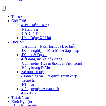
Trang Chính
Giới Thiệu
-
Giới Thiệu Chung
-
Nhiệm Vụ
-
Các Giá Trị
-
Hoạt Động Xã Hội
Dịch Vụ
-
Tài chính – Ngân hàng và Bảo hiểm
-
Doanh nghiệp – Mua bán & Sáp nhập
-
Đầu tư & Dự án
-
Bất động sản và Xây dựng
-
Công nghệ, Truyền thông & Viễn thông
-
Năng lượng & Mỏ
-
Sở hữu Trí tuệ
-
Tranh tụng và Giải quyết Tranh chấp
-
Trọng tài
-
Hình sự
-
Công nghiệp & Sản xuất
-
Lao động
Thành Viên
Kinh Nghiệm
Bài viết - Tin tức