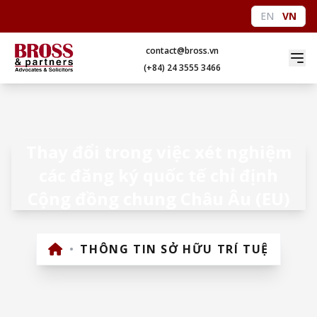
EN
VN
contact@bross.vn
(+84) 24 3555 3466
Thay đổi trong việc xét nghiệm
các đăng ký quốc tế chỉ định
Cộng đồng chung Châu Âu (EU)
•
THÔNG TIN SỞ HỮU TRÍ TUỆ