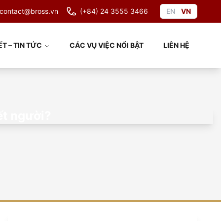
contact@bross.vn
(+84) 24 3555 3466
EN
VN
ẾT – TIN TỨC
CÁC VỤ VIỆC NỔI BẬT
LIÊN HỆ
iết người?