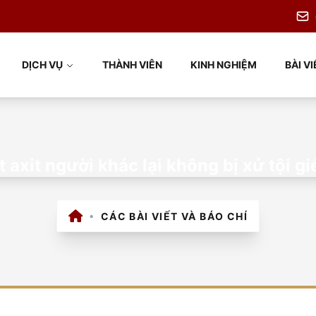
DỊCH VỤ
THÀNH VIÊN
KINH NGHIỆM
BÀI VI
t axit người khác lại không bị xử tội g
•
CÁC BÀI VIẾT VÀ BÁO CHÍ