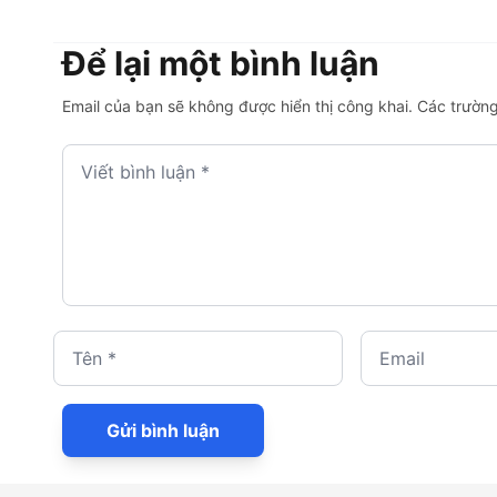
hữu trí tuệ” – Vietnam
tạm dừng thông quan?
Law Firm Awards 2026
của Asia Business Law
Để lại một bình luận
Journal
Email của bạn sẽ không được hiển thị công khai. Các trườ
Viết bình luận *
Tên *
Email
Gửi bình luận