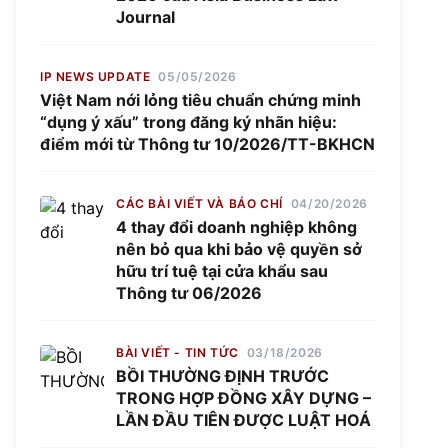
Journal
IP NEWS UPDATE
05/05/2026
Việt Nam nới lỏng tiêu chuẩn chứng minh
“dụng ý xấu” trong đăng ký nhãn hiệu:
điểm mới từ Thông tư 10/2026/TT-BKHCN
CÁC BÀI VIẾT VÀ BÁO CHÍ
04/20/2026
4 thay đổi doanh nghiệp không
nên bỏ qua khi bảo vệ quyền sở
hữu trí tuệ tại cửa khẩu sau
Thông tư 06/2026
BÀI VIẾT - TIN TỨC
03/18/2026
BỒI THƯỜNG ĐỊNH TRƯỚC
TRONG HỢP ĐỒNG XÂY DỰNG –
LẦN ĐẦU TIÊN ĐƯỢC LUẬT HOÁ