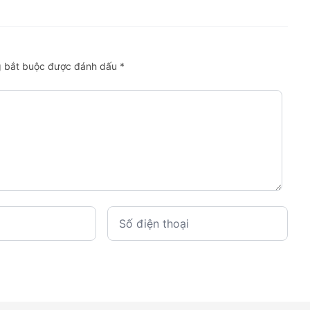
khẩu sau Thông tư
điểm mới từ Thông tư
06/2026
10/2026/TT-BKHCN
ng bắt buộc được đánh dấu *
Số điện thoại