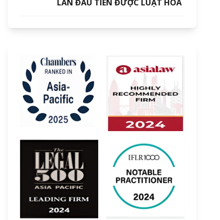
LẦN ĐẦU TIÊN ĐƯỢC LUẬT HOÁ