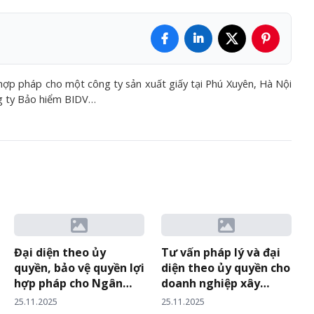
 hợp pháp cho một công ty sản xuất giấy tại Phú Xuyên, Hà Nội
g ty Bảo hiểm BIDV…
Đại diện theo ủy
Tư vấn pháp lý và đại
quyền, bảo vệ quyền lợi
diện theo ủy quyền cho
hợp pháp cho Ngân
doanh nghiệp xây
hàng có vốn Nhà nước
dựng quy mô lớn trong
25.11.2025
25.11.2025