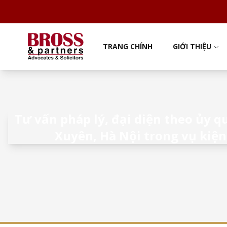
TRANG CHÍNH
GIỚI THIỆU
Tư vấn pháp lý, đại diện theo ủy q
Xuyên, Hà Nội trong vụ kiệ