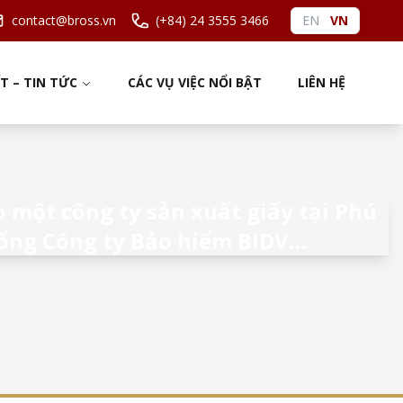
contact@bross.vn
(+84) 24 3555 3466
EN
VN
ẾT – TIN TỨC
CÁC VỤ VIỆC NỔI BẬT
LIÊN HỆ
o một công ty sản xuất giấy tại Phú
Tổng Công ty Bảo hiểm BIDV…