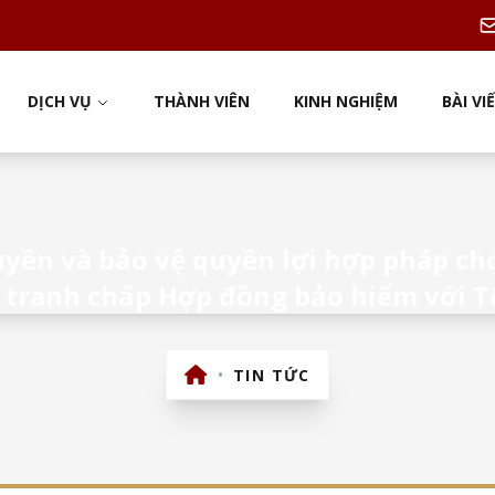
DỊCH VỤ
THÀNH VIÊN
KINH NGHIỆM
BÀI VI
uyền và bảo vệ quyền lợi hợp pháp ch
n tranh chấp Hợp đồng bảo hiểm với 
•
TIN TỨC